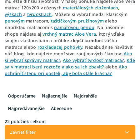
mu ešte dlhšiu životnosť. V našej ponuke nájdete Aloe Vera
matrac 120x200 v rôznych
materiálových zloženiach
,
výškach
a
tvrdostiach
. Môžete si vybrať medzi klasickým
penovým
matracom,
taštičkovým pružinovým
alebo
napríklad matracom s
pamäťovou penou
. Na našom e-
shope nájdete aj
vrchný matrac Aloe Vera
, ktorý vďaka
svojim vlastnostiam a hrúbke
zlepší komfort
vášho
matraca alebo
rozkladacej pohovky
. Nezabudnite navštíviť
náš
blog
, kde nájdete množstvo zaujímavých článkov:
Ako
si vybrať správny matrac?
,
Ako vybrať tvrdosť matraca?
,
Kde
sa v matraci berú roztoče a ako sa ich zbaviť?
alebo
Ako
ochrániť stenu pri posteli, aby bola stále krásna?
R
a
Odporúčame
Najlacnejšie
Najdrahšie
d
e
Najpredávanejšie
Abecedne
n
i
22
položiek celkom
e
Zavrieť filter
p