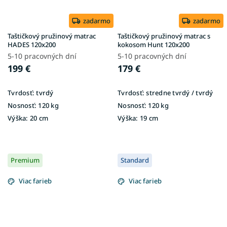
zadarmo
zadarmo
Taštičkový pružinový matrac
Taštičkový pružinový matrac s
HADES 120x200
kokosom Hunt 120x200
5-10 pracovných dní
5-10 pracovných dní
199 €
179 €
Tvrdosť:
tvrdý
Tvrdosť:
stredne tvrdý / tvrdý
Nosnosť:
120 kg
Nosnosť:
120 kg
Výška:
20 cm
Výška:
19 cm
Premium
Standard
Viac farieb
Viac farieb