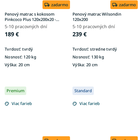
zadarmo
zadarmo
Penový matrac s kokosom
Penový matrac Wilsondin
Pinkcoco Plus 120x200x20 -
120x200
poťah Aloe Vera
5-10 pracovných dní
5-10 pracovných dní
189 €
239 €
Tvrdosť:
tvrdý
Tvrdosť:
stredne tvrdý
Nosnosť:
120 kg
Nosnosť:
130 kg
Výška:
20 cm
Výška:
20 cm
Premium
Standard
Viac farieb
Viac farieb