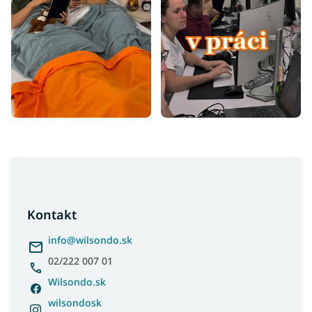
Z
á
p
ä
Kontakt
t
i
info
@
wilsondo.sk
e
02/222 007 01
Wilsondo.sk
wilsondosk