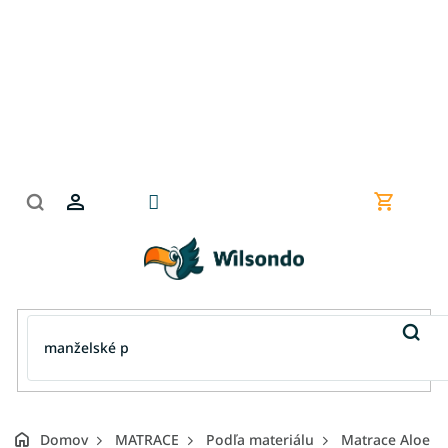
Prejsť
na
obsah
Nákupn
košík
Domov
MATRACE
Podľa materiálu
Matrace Aloe