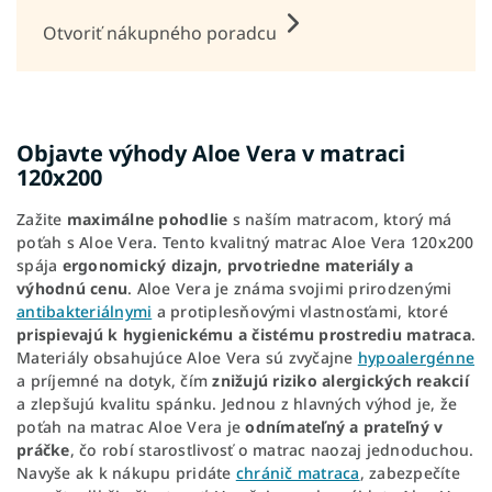
Otvoriť nákupného poradcu
Objavte výhody Aloe Vera v matraci
120x200
Zažite
maximálne pohodlie
s naším matracom, ktorý má
poťah s Aloe Vera. Tento kvalitný matrac Aloe Vera 120x200
spája
ergonomický dizajn, prvotriedne materiály a
výhodnú cenu
. Aloe Vera je známa svojimi prirodzenými
antibakteriálnymi
a protiplesňovými vlastnosťami, ktoré
prispievajú k hygienickému a čistému prostrediu matraca
.
Materiály obsahujúce Aloe Vera sú zvyčajne
hypoalergénne
a príjemné na dotyk, čím
znižujú riziko alergických reakcií
a zlepšujú kvalitu spánku. Jednou z hlavných výhod je, že
poťah na matrac Aloe Vera je
odnímateľný a prateľný v
práčke
, čo robí starostlivosť o matrac naozaj jednoduchou.
Navyše ak k nákupu pridáte
chránič matraca
, zabezpečíte