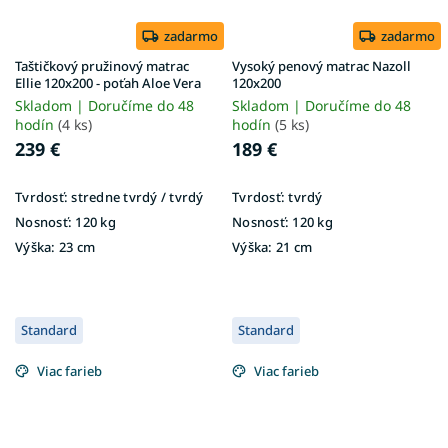
zadarmo
zadarmo
Taštičkový pružinový matrac
Vysoký penový matrac Nazoll
Ellie 120x200 - poťah Aloe Vera
120x200
Skladom | Doručíme do 48
Skladom | Doručíme do 48
hodín
(4 ks)
hodín
(5 ks)
239 €
189 €
Tvrdosť:
stredne tvrdý / tvrdý
Tvrdosť:
tvrdý
Nosnosť:
120 kg
Nosnosť:
120 kg
Výška:
23 cm
Výška:
21 cm
Standard
Standard
Viac farieb
Viac farieb