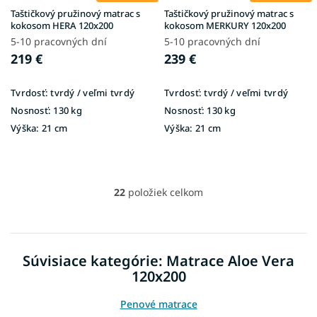
Taštičkový pružinový matrac s
Taštičkový pružinový matrac s
kokosom HERA 120x200
kokosom MERKURY 120x200
5-10 pracovných dní
5-10 pracovných dní
219 €
239 €
Tvrdosť:
tvrdý / veľmi tvrdý
Tvrdosť:
tvrdý / veľmi tvrdý
Nosnosť:
130 kg
Nosnosť:
130 kg
Výška:
21 cm
Výška:
21 cm
22
položiek celkom
O
v
l
á
d
Súvisiace kategórie: Matrace Aloe Vera
a
120x200
c
i
e
Penové matrace