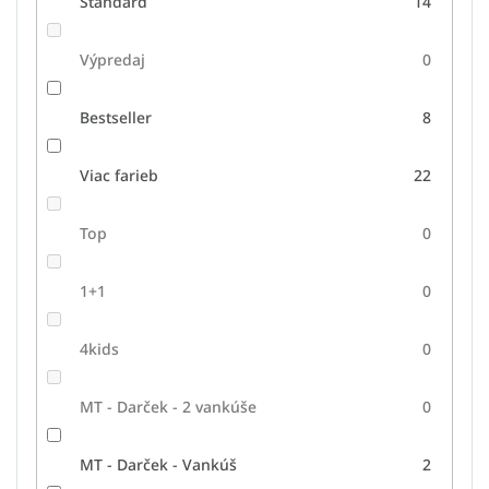
Standard
14
Výpredaj
0
Bestseller
8
Viac farieb
22
Top
0
1+1
0
4kids
0
MT - Darček - 2 vankúše
0
MT - Darček - Vankúš
2