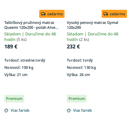
zadarmo
zadarmo
Taštičkový pružinový matrac
Vysoký penový matrac Gymal
Queemi 120x200 - poťah Aloe
120x200
Vera
Skladom | Doručíme do 48
Skladom | Doručíme do 48
hodín
(5 ks)
hodín
(2 ks)
189 €
232 €
Tvrdosť:
stredne tvrdý
Tvrdosť:
tvrdý
Nosnosť:
100 kg
Nosnosť:
130 kg
Výška:
21 cm
Výška:
26 cm
Premium
Premium
Viac farieb
Viac farieb