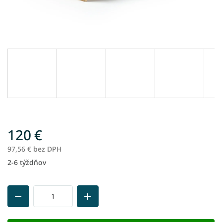
120 €
97,56 € bez DPH
2-6 týždňov
Jednotková
cena: