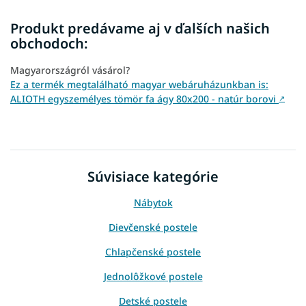
Produkt predávame aj v ďalších našich
obchodoch:
Magyarországról vásárol?
Ez a termék megtalálható magyar webáruházunkban is:
ALIOTH egyszemélyes tömör fa ágy 80x200 - natúr borovi
↗
Súvisiace kategórie
Nábytok
Dievčenské postele
Chlapčenské postele
Jednolôžkové postele
Detské postele