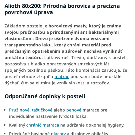
Alioth 80x200: Prírodná borovica a precízna
povrchová úprava
Základom postele je
borovicový masív, ktorý je známy
svojou pružnosťou a prirodzenými antibakteriálnymi
vlastnosťami. Drevo je ošetrené dvoma vrstvami
transparentného laku, ktorý chráni materiál pred
predčasným opotrebením a zároveň necháva vyniknúť
unikátnu textúru.
Latkový rošt Trevio, dodávaný k posteli,
pozostáva z hladko opracovaných smrekových lát
spojených textilnou páskou. Táto kombinácia zaručuje, že
posteľ nebude vŕzgať a
matrac
pod vami bude neustále
dýchať, čím sa eliminuje vznik vlhkosti a roztočov.
Odporúčané doplnky k posteli
Pružinové
,
taštičkové
alebo
penové
matrace pre
individuálne nastavenie tvrdosti lôžka.
Kvalitný
chránič matraca
na udržanie dokonalej hygieny.
Priedušné bavlnené
plachty
a dizajnové obliečky.