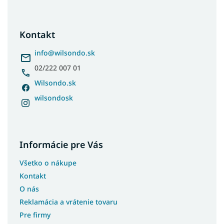
á
p
ä
Kontakt
t
i
info
@
wilsondo.sk
e
02/222 007 01
Wilsondo.sk
wilsondosk
Informácie pre Vás
Všetko o nákupe
Kontakt
O nás
Reklamácia a vrátenie tovaru
Pre firmy