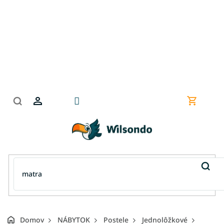
Prejsť
na
obsah
Nákupn
košík
Domov
NÁBYTOK
Postele
Jednolôžkové