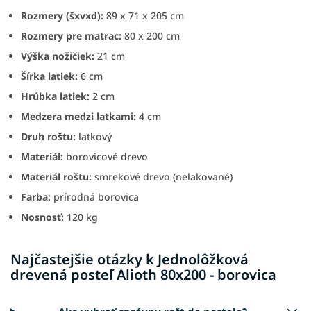
Rozmery (šxvxd):
89
x 71 x 205 cm
Rozmery pre matrac:
80 x 200 cm
Výška nožičiek:
21 cm
Šírka latiek:
6 cm
Hrúbka latiek:
2 cm
Medzera medzi latkami:
4 cm
Druh roštu:
latkový
Materiál:
borovicové drevo
Materiál roštu:
smrekové drevo (nelakované)
Farba:
prírodná borovica
Nosnosť:
120 kg
Najčastejšie otázky k Jednolôžková
drevená posteľ Alioth 80x200 - borovica