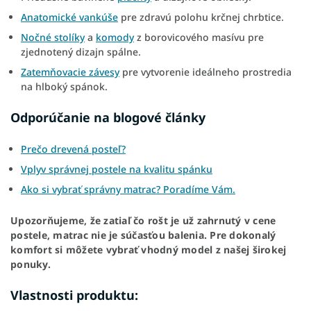
Anatomické vankúše
pre zdravú polohu krčnej chrbtice.
Nočné stolíky
a
komody
z borovicového masívu pre
zjednotený dizajn spálne.
Zatemňovacie závesy
pre vytvorenie ideálneho prostredia
na hlboký spánok.
Odporúčanie na blogové články
Prečo drevená posteľ?
Vplyv správnej postele na kvalitu spánku
Ako si vybrať správny matrac? Poradíme Vám.
Upozorňujeme, že zatiaľ čo rošt je už zahrnutý v cene
postele, matrac nie je súčasťou balenia. Pre dokonalý
komfort si môžete vybrať vhodný model z našej širokej
ponuky.
Vlastnosti produktu: