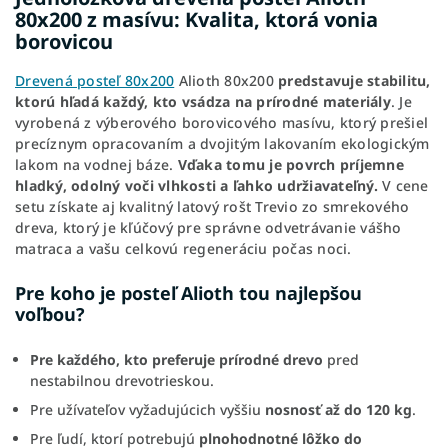
80x200 z masívu: Kvalita, ktorá vonia
borovicou
Drevená posteľ 80x200
Alioth 80x200
predstavuje stabilitu,
ktorú hľadá každý, kto vsádza na prírodné materiály
. Je
vyrobená z výberového borovicového masívu, ktorý prešiel
precíznym opracovaním a dvojitým lakovaním ekologickým
lakom na vodnej báze.
Vďaka tomu je povrch príjemne
hladký, odolný voči vlhkosti a ľahko udržiavateľný.
V cene
setu získate aj kvalitný latový rošt Trevio zo smrekového
dreva, ktorý je kľúčový pre správne odvetrávanie vášho
matraca a vašu celkovú regeneráciu počas noci.
Pre koho je posteľ Alioth tou najlepšou
voľbou?
Pre každého, kto preferuje prírodné drevo
pred
nestabilnou drevotrieskou.
Pre užívateľov vyžadujúcich vyššiu
nosnosť až do 120 kg
.
Pre ľudí, ktorí potrebujú
plnohodnotné lôžko do