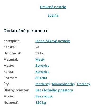
Drevené postele
Spálňa
Detský nábytok
Dodatočné parametre
Postele
Kategória
:
Jednolôžkové postele
Detské postele a postieľky
Záruka
:
24
Detské postele 80x200
Hmotnosť
:
32 kg
Materiál
:
Masív
Detské drevené postele
Masív
:
Borovica
Moderné postele
Farba
:
Borovica
Jednolôžkové postele 80x200
Rozmer
:
80x200
Štýl
:
Moderný
,
Minimalistický
,
Tradičný
Masívne drevené jednolôžkové postele
Úložný priestor
:
Bez úložného priestoru
Postele 80x200
Motív
:
Bez motívu
Postele z masívu
Nosnosť
:
120 kg