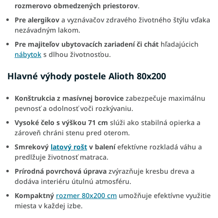
rozmerovo obmedzených priestorov
.
Pre alergikov
a vyznávačov zdravého životného štýlu vďaka
nezávadným lakom.
Pre majiteľov ubytovacích zariadení či chát
hľadajúcich
nábytok
s dlhou životnosťou.
Hlavné výhody postele Alioth 80x200
Konštrukcia z masívnej borovice
zabezpečuje maximálnu
pevnosť a odolnosť voči rozkývaniu.
Vysoké čelo s výškou 71 cm
slúži ako stabilná opierka a
zároveň chráni stenu pred oterom.
Smrekový
latový rošt
v balení
efektívne rozkladá váhu a
predlžuje životnosť matraca.
Prírodná povrchová úprava
zvýrazňuje kresbu dreva a
dodáva interiéru útulnú atmosféru.
Kompaktný
rozmer 80x200 cm
umožňuje efektívne využitie
miesta v každej izbe.