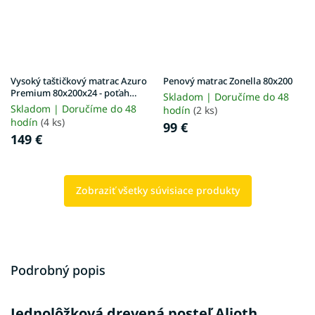
Vysoký taštičkový matrac Azuro
Penový matrac Zonella 80x200
Premium 80x200x24 - poťah
Skladom | Doručíme do 48
Exclusive Premium
Skladom | Doručíme do 48
hodín
(2 ks)
hodín
(4 ks)
99 €
149 €
Zobraziť všetky súvisiace produkty
Podrobný popis
Jednolôžková drevená posteľ Alioth