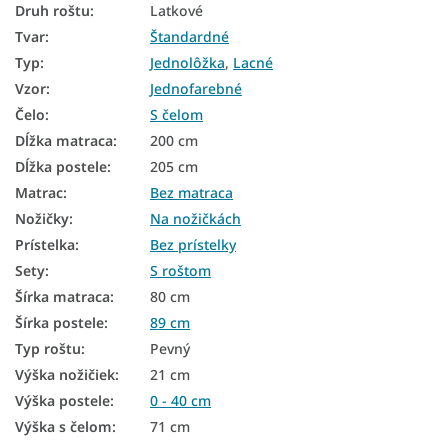
Druh roštu
:
Latkové
Drevené postele 80x200
Tvar
:
Štandardné
Borovicové postele
Typ
:
Jednolôžka
,
Lacné
Vzor
:
Jednofarebné
Postele 80x200 s úložným priestorom
Čelo
:
S čelom
Rustikálne postele z masívu
Dĺžka matraca
:
200 cm
Jednofarebné postele
Dĺžka postele
:
205 cm
Matrac
:
Bez matraca
Postele s čelom
Nožičky
:
Na nožičkách
Postele z masívu 90x200
Prístelka
:
Bez prístelky
Sety
:
S roštom
Postele z masívu 120x200
Šírka matraca
:
80 cm
Moderné postele s úložným priestorom
Šírka postele
:
89 cm
Postele bez matracov
Typ roštu
:
Pevný
Výška nožičiek
:
21 cm
Lacné postele 80x200
Výška postele
:
0 - 40 cm
Lacné postele 90x200
Výška s čelom
:
71 cm