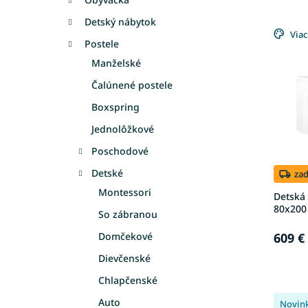
e
V
n
Detský nábytok
ý
Viac
i
Postele
p
e
Manželské
i
p
s
r
Čalúnené postele
p
o
Boxspring
r
d
o
u
Jednolôžkové
d
k
Poschodové
u
t
k
o
Detské
za
t
v
Montessori
Detská
o
80x200 
So zábranou
v
Domčekové
609 €
Dievčenské
Chlapčenské
Auto
Novin