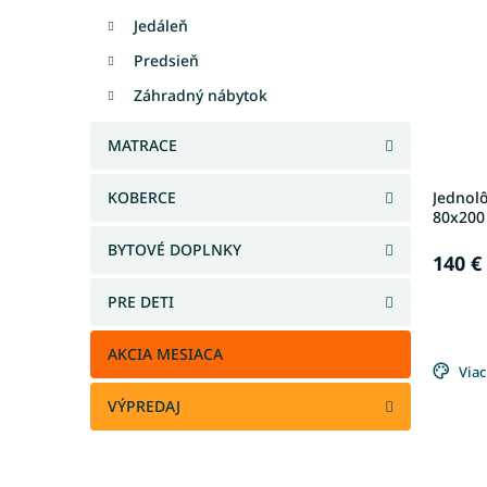
Jedáleň
Predsieň
Záhradný nábytok
MATRACE
KOBERCE
Jednol
80x200 
BYTOVÉ DOPLNKY
140 €
PRE DETI
AKCIA MESIACA
Viac
VÝPREDAJ