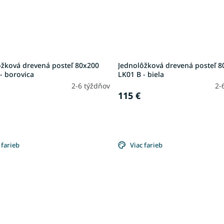
ôžková drevená posteľ 80x200
Jednolôžková drevená posteľ 8
- borovica
LK01 B - biela
2-6 týždňov
2-
115 €
 farieb
Viac farieb