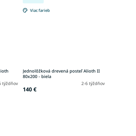
Viac farieb
lioth
Jednolôžková drevená posteľ Alioth II
80x200 - biela
6 týždňov
2-6 týždňov
140 €