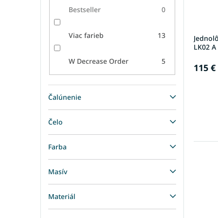
Bestseller
0
Viac farieb
13
Jednol
LK02 A 
W Decrease Order
5
115 €
Čalúnenie
Čelo
Farba
Masív
Materiál