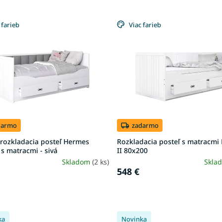
 farieb
Viac farieb
darmo
zadarmo
 rozkladacia posteľ Hermes
Rozkladacia posteľ s matracmi
s matracmi - sivá
II 80x200
Skladom
(2 ks)
Skla
548 €
ka
Novinka