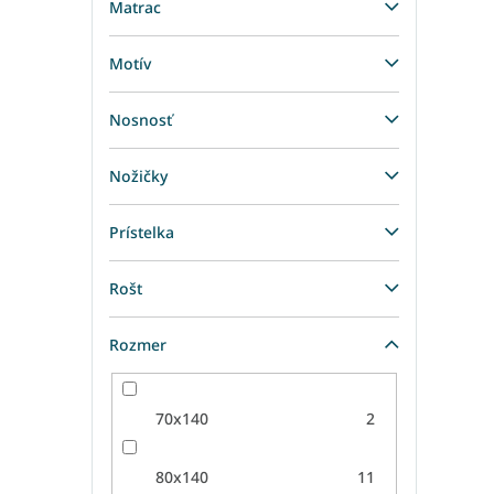
Matrac
Motív
Nosnosť
Nožičky
Prístelka
Rošt
Rozmer
70x140
2
80x140
11
Š