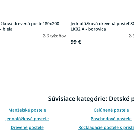
ôžková drevená posteľ 80x200
Jednolôžková drevená posteľ 8
- biela
LK02 A - borovica
2-6 týždňov
2-
99 €
O
v
l
á
d
Súvisiace kategórie: Detské 
a
c
i
Manželské postele
Čalúnené postele
e
Jednolôžkové postele
Poschodové postele
p
r
Drevené postele
Rozkladacie postele s príst
v