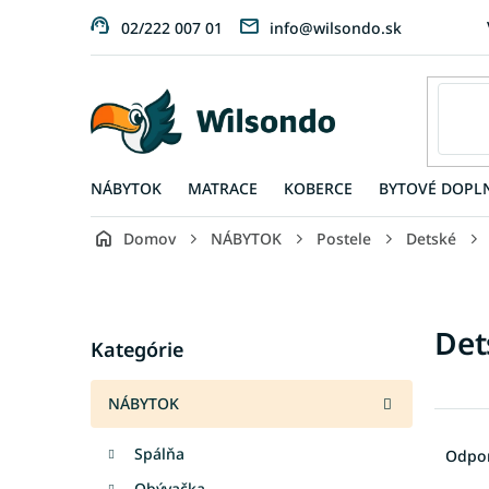
Prejsť
02/222 007 01
info@wilsondo.sk
na
obsah
NÁBYTOK
MATRACE
KOBERCE
BYTOVÉ DOPL
Domov
NÁBYTOK
Postele
Detské
B
o
č
Preskočiť
Det
n
Kategórie
kategórie
ý
p
NÁBYTOK
a
R
n
a
Spálňa
Odpo
e
d
l
Obývačka