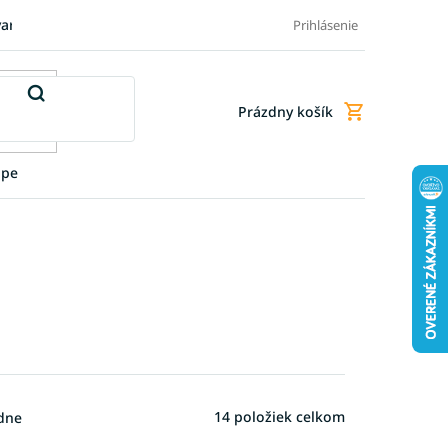
varu
Pre firmy
Blog
FAQ - Najčastejšie otázky
Doprava a
Prihlásenie
Prázdny košík
Nákupný
košík
upe
14
položiek celkom
dne