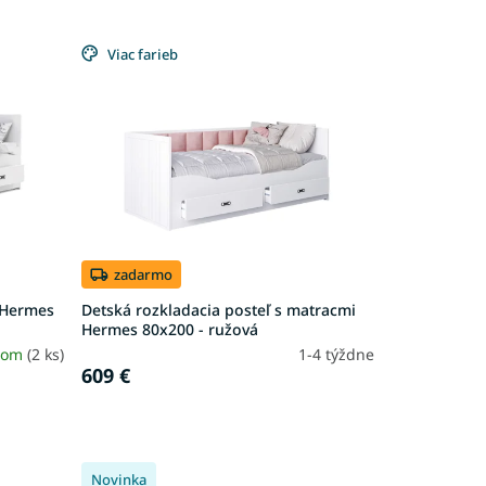
Viac farieb
zadarmo
 Hermes
Detská rozkladacia posteľ s matracmi
Hermes 80x200 - ružová
dom
(2 ks)
1-4 týždne
609 €
Novinka