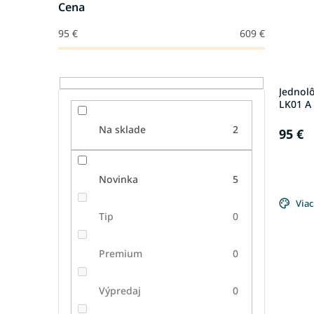
Cena
95
€
609
€
Jednol
LK01 A 
Na sklade
2
95 €
Novinka
5
Viac
Tip
0
Premium
0
Výpredaj
0