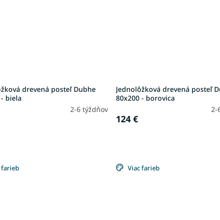
ôžková drevená posteľ Dubhe
Jednolôžková drevená posteľ 
- biela
80x200 - borovica
2-6 týždňov
2-
124 €
 farieb
Viac farieb