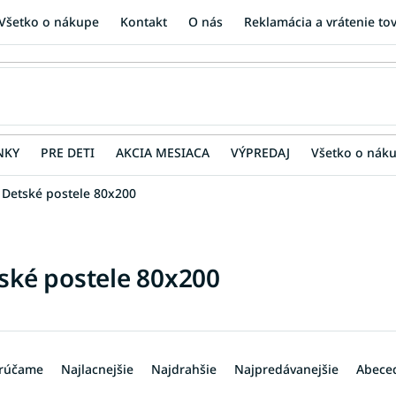
Všetko o nákupe
Kontakt
O nás
Reklamácia a vrátenie to
NKY
PRE DETI
AKCIA MESIACA
VÝPREDAJ
Všetko o nák
Detské postele 80x200
ské postele 80x200
rúčame
Najlacnejšie
Najdrahšie
Najpredávanejšie
Abece