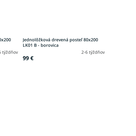
0x200
Jednolôžková drevená posteľ 80x200
LK01 B - borovica
6 týždňov
2-6 týždňov
99 €