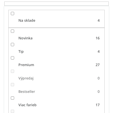
o
v
Na sklade
4
Novinka
16
Tip
4
Premium
27
Výpredaj
0
Bestseller
0
Viac farieb
17