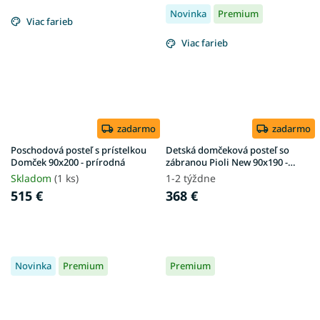
Novinka
Premium
Viac farieb
Viac farieb
zadarmo
zadarmo
Poschodová posteľ s prístelkou
Detská domčeková posteľ so
Domček 90x200 - prírodná
zábranou Pioli New 90x190 -
prírodná
Skladom
(1 ks)
1-2 týždne
515 €
368 €
Novinka
Premium
Premium