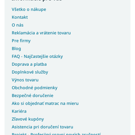
Biele postele s úložným priestorom
Všetko o nákupe
Študentské postele s úložným priestorom
Kontakt
Moderné postele s úložným priestorom
O nás
Rohové postele s úložným priestorom
Reklamácia a vrátenie tovaru
Postele so šmýkľavkou
Pre firmy
Postele s prístelkou
Blog
FAQ - Najčastejšie otázky
Postele bez čela
Doprava a platba
Postele pre seniorov
Doplnkové služby
Postele pre hostí
Výnos tovaru
Postele bez matracov
Obchodné podmienky
Postele s matracom
Bezpečné doručenie
Postele 3v1
Ako si objednať matrac na mieru
Lacné postele s úložným priestorom
Kariéra
Lacné postele
Zľavové kupóny
Asistencia pri doručení tovaru
Rohové postele
Projekt - Profesijný rozvoj nových zručností