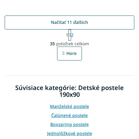
Načítať 11 ďalších
S
1
2
t
O
r
35
položiek celkom
v
á
l
n
Hore
á
k
o
d
v
a
a
c
n
i
i
Súvisiace kategórie: Detské postele
e
e
p
190x90
r
v
Manželské postele
k
Čalúnené postele
y
v
Boxspring postele
ý
Jednolôžkové postele
p