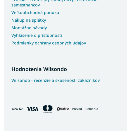
Švédske postele
zamestnancov
Slovenské postele
Veľkoobchodná ponuka
Americké postele
Nákup na splátky
Talianske postele
Montážne návody
Luxusné postele z masívu
Vyhlásenie o prístupnosti
Podmienky ochrany osobných údajov
Postele z masívu s úložným priestorom
Postele na chatu
Postele s roštom
Hodnotenia Wilsondo
Postele s osvetlením
Postele na nohách
Wilsondo - recenzie a skúsenosti zákazníkov
Postele s vysokým čelom
Kontinentálne postele
Luxusné kontinentálne postele
Prevod
Dobierka
Postele so šuflíkmi
Pohodlné postele
Francúzske postele