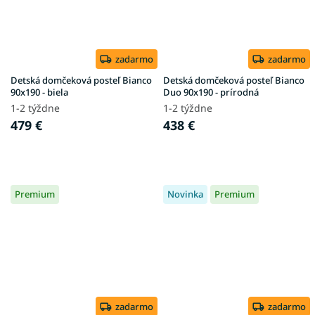
zadarmo
zadarmo
Detská domčeková posteľ Bianco
Detská domčeková posteľ Bianco
90x190 - biela
Duo 90x190 - prírodná
1-2 týždne
1-2 týždne
479 €
438 €
Premium
Novinka
Premium
zadarmo
zadarmo