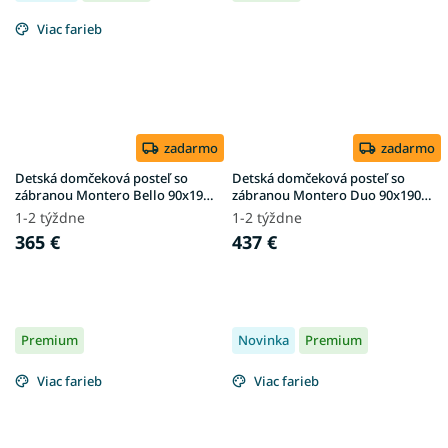
Viac farieb
zadarmo
zadarmo
Detská domčeková posteľ so
Detská domčeková posteľ so
zábranou Montero Bello 90x190
zábranou Montero Duo 90x190 -
- prírodná
prírodná
1-2 týždne
1-2 týždne
365 €
437 €
Premium
Novinka
Premium
Viac farieb
Viac farieb