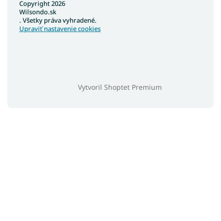
Copyright 2026
Poľské postele
Wilsondo.sk
. Všetky práva vyhradené.
Nízke postele
Upraviť nastavenie cookies
Vysoké postele
Veľké postele
Vysoké postele s úložným priestorom
Široké postele
Vytvoril Shoptet Premium
Vysoké postele pre seniorov
Lacné postele z masívu
Látkové postele
Detské postele 90x200
Detské postele 80x200
Detské postele 140x70
Detské postele 160x80
Detské postele 180x90
Detské postele 180x80