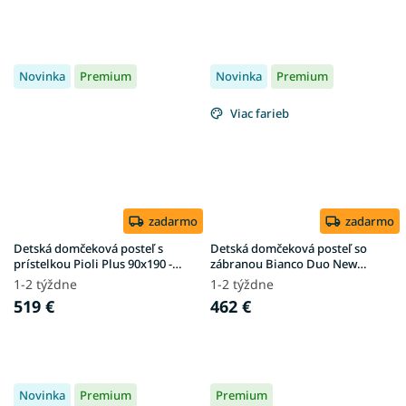
Novinka
Premium
Novinka
Premium
Viac farieb
zadarmo
zadarmo
Detská domčeková posteľ s
Detská domčeková posteľ so
prístelkou Pioli Plus 90x190 -
zábranou Bianco Duo New
prírodná
90x190 - prírodná
1-2 týždne
1-2 týždne
519 €
462 €
Novinka
Premium
Premium