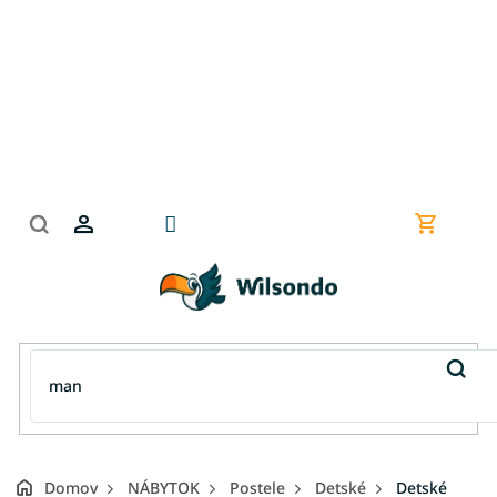
Prejsť
na
obsah
Nákupn
košík
Domov
NÁBYTOK
Postele
Detské
Detské