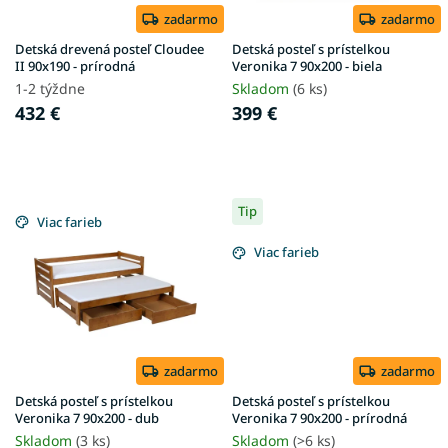
o
d
zadarmo
zadarmo
u
Detská drevená posteľ Cloudee
Detská posteľ s prístelkou
k
II 90x190 - prírodná
Veronika 7 90x200 - biela
t
1-2 týždne
Skladom
(6 ks)
o
432 €
399 €
v
Tip
Viac farieb
Viac farieb
zadarmo
zadarmo
Detská posteľ s prístelkou
Detská posteľ s prístelkou
Veronika 7 90x200 - dub
Veronika 7 90x200 - prírodná
Skladom
(3 ks)
Skladom
(>6 ks)