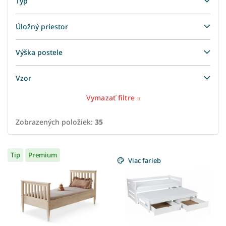
Typ
Úložný priestor
Výška postele
Vzor
Vymazať filtre
Zobrazených položiek:
35
V
Tip
Premium
ý
Viac farieb
p
i
s
p
r