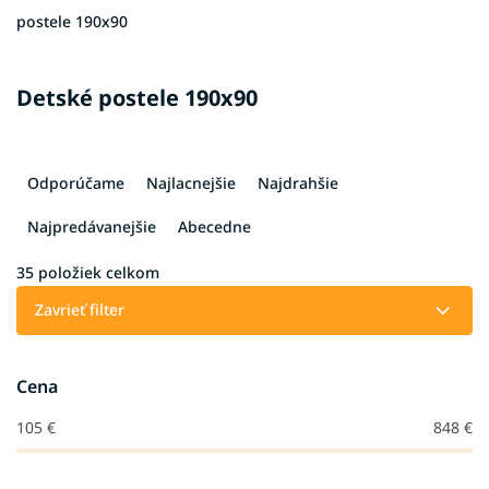
postele 190x90
Detské postele 190x90
R
a
Odporúčame
Najlacnejšie
Najdrahšie
d
e
Najpredávanejšie
Abecedne
n
i
35
položiek celkom
e
Zavrieť filter
p
r
o
Cena
d
u
105
€
848
€
k
t