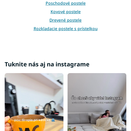
i
Poschodové postele
s
Kovové postele
u
Drevené postele
Rozkladacie postele s prístelkou
Rošty do postele
Príslušenstvo k posteliam
Bariérky na posteľ
Váľandy
Tuknite nás aj na instagrame
Moderné postele
Luxusné postele
Postele 140x200
Postele 160x200
Postele 180x200
Postele 200x200
Postele 80x200