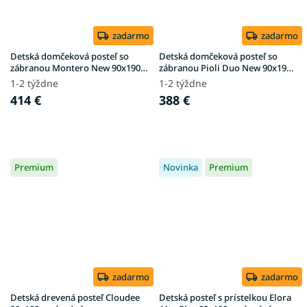
zadarmo
zadarmo
Detská domčeková posteľ so
Detská domčeková posteľ so
zábranou Montero New 90x190 -
zábranou Pioli Duo New 90x190 -
prírodná
prírodná
1-2 týždne
1-2 týždne
414 €
388 €
Premium
Novinka
Premium
zadarmo
zadarmo
Detská drevená posteľ Cloudee
Detská posteľ s prístelkou Elora