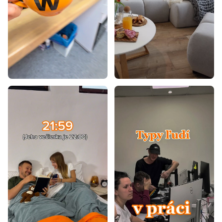
Postele 90x195
Postele 70x140
Postele 80x160
Postele 90x180
Postele 100x200
Postele 80x195
Postele 80x180
Postele 90x190
Postele 80x190
Postele 85x200
Laminátové postele
Postele z masívu
Dizajnové postele
Rustikálne postele
Retro postele
Vidiecke postele