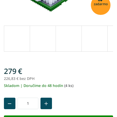
zadarmo
279 €
226,83 € bez DPH
Skladom | Doručíme do 48 hodín
(4 ks)
Jednotková
cena: