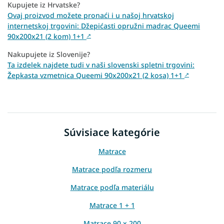
Kupujete iz Hrvatske?
Ovaj proizvod možete pronaći i u našoj hrvatskoj
internetskoj trgovini: Džepićasti opružni madrac Queemi
90x200x21 (2 kom) 1+1
↗
Nakupujete iz Slovenije?
Ta izdelek najdete tudi v naši slovenski spletni trgovini:
Žepkasta vzmetnica Queemi 90x200x21 (2 kosa) 1+1
↗
Súvisiace kategórie
Matrace
Matrace podľa rozmeru
Matrace podľa materiálu
Matrace 1 + 1
Matrace 90 x 200