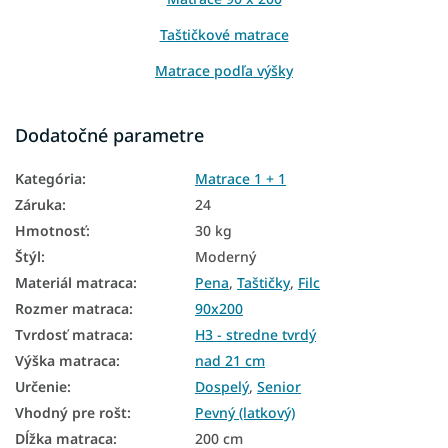
Taštičkové matrace
Matrace podľa výšky
Matrace podľa nosnosti
Dodatočné parametre
Matrace Aloe Vera
Kategória
:
Matrace 1 + 1
Matrace PUR pena
Záruka
:
24
Podlahové matrace
Hmotnosť
:
30 kg
Matrace na zem
Štýl
:
Moderný
Materiál matraca
:
Pena
,
Taštičky
,
Filc
Matrace podľa tvrdosti
Rozmer matraca
:
90x200
Tvrdé matrace
Tvrdosť matraca
:
H3 - stredne tvrdý
Zdravotné matrace
Výška matraca
:
nad 21 cm
Určenie
:
Dospelý
,
Senior
Malé matrace
Vhodný pre rošt
:
Pevný (latkový)
Antialergické matrace
Dĺžka matraca
:
200 cm