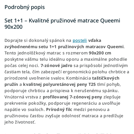
Podrobný popis
Set 1+1 – Kvalitné pružinové matrace Queemi
90x200
Doprajte si dokonalý spánok na
posteli
vďaka
zvýhodnenému setu 1+1 pružinových matracov Queemi
.
Tento jednolôžkový matrac s rozmerom
90x200 cm
poskytne vášmu telu ideálnu oporu a maximálne pohodlie
počas celej noci.
7-zónové jadro
sa prispôsobí jednotlivým
častiam tela, čím zabezpečí ergonomickú polohu chrbtice a
prirodzené uvoľnenie svalov. Kombinácia
taštičkových
pružín
a
kvalitnej polyuretánovej peny T25
tlmí pohyb,
podporuje chrbticu a prispieva k nerušenému spánku.
Vnútorná vrstva z
profilovanej 7-zónovej peny
zlepšuje
prekrvenie pokožky, podporuje regeneráciu a uvoľňuje
napätie vo svaloch.
Prírodný filc
medzi penovou a
pružinovou časťou zvyšuje odolnosť matraca a predlžuje
jeho životnosť.