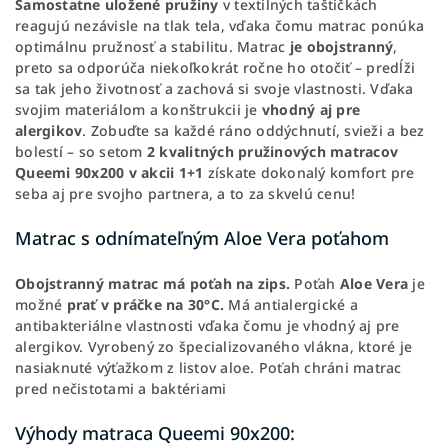
Samostatne uložené pružiny
v textilných taštičkách
reagujú nezávisle na tlak tela, vďaka čomu matrac ponúka
optimálnu pružnosť a stabilitu. Matrac
je obojstranný
,
preto sa odporúča niekoľkokrát ročne ho otočiť – predĺži
sa tak jeho životnosť a zachová si svoje vlastnosti. Vďaka
svojim materiálom a konštrukcii je
vhodný aj pre
alergikov
. Zobuďte sa každé ráno oddýchnutí, svieži a bez
bolestí – so setom
2 kvalitných pružinových matracov
Queemi 90x200 v akcii 1+1
získate dokonalý komfort pre
seba aj pre svojho partnera, a to za skvelú cenu!
Matrac s odnímateľným Aloe Vera poťahom
Obojstranný matrac má poťah na zips.
Poťah
Aloe Vera
je
možné
prať v práčke na 30°C.
Má antialergické a
antibakteriálne vlastnosti vďaka čomu je vhodný aj pre
alergikov. Vyrobený zo špecializovaného vlákna, ktoré je
nasiaknuté výťažkom z listov aloe. Poťah chráni matrac
pred nečistotami a baktériami
Výhody matraca Queemi 90x200: