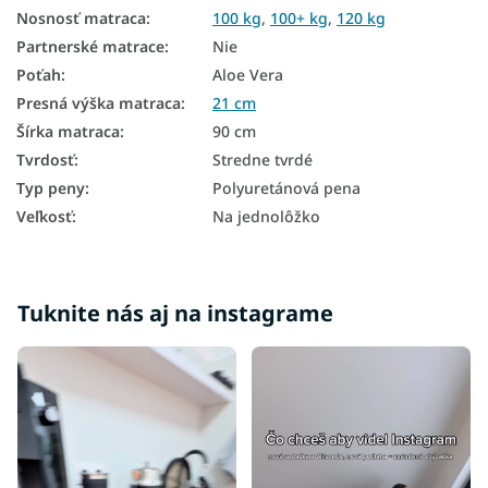
Nosnosť matraca
:
100 kg
,
100+ kg
,
120 kg
Antibakteriálne matrace
Partnerské matrace
:
Nie
Matrace 1 + 1 taštičkové
Poťah
:
Aloe Vera
Matrace pre seniorov
Presná výška matraca
:
21 cm
Šírka matraca
:
90 cm
Taštičkové matrace 90x200
Tvrdosť
:
Stredne tvrdé
Matrace 1+1 90x200
Typ peny
:
Polyuretánová pena
Veľkosť
:
Na jednolôžko
Matrace Aloe Vera 90x200
Matrace tvrdosť H3
Tvrdé matrace 90x200
Tuknite nás aj na instagrame
Zdravotné matrace 90x200
Matrace podľa nosnosti - 100 kg
Matrace podľa nosnosti - 120 kg
Matrace podľa nosnosti 100+ kg