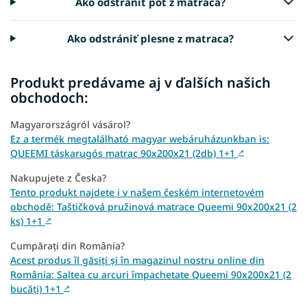
Ako odstrániť pot z matraca?
Ako odstrániť plesne z matraca?
Produkt predávame aj v ďalších našich
obchodoch:
Magyarországról vásárol?
Ez a termék megtalálható magyar webáruházunkban is:
QUEEMI táskarugós matrac 90x200x21 (2db) 1+1
↗
Nakupujete z Česka?
Tento produkt najdete i v našem českém internetovém
obchodě: Taštičková pružinová matrace Queemi 90x200x21 (2
ks) 1+1
↗
Cumpărați din România?
Acest produs îl găsiți și în magazinul nostru online din
România: Saltea cu arcuri împachetate Queemi 90x200x21 (2
bucăți) 1+1
↗