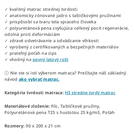
✓ kvalitný matrac strednej tvrdosti
✓ anatomicky zónované jadro s taštičkovými pružinami
✓ prispôsobí sa tvaru tela spiaceho človeka
✓ polyuretánová pena zvyšujúca celkový pocit regenerácie,
odolná proti deformáciám
✓ zdravé odvetrávanie a odvádzanie vlhkosti
✓ vyrobený z certifikovaných a bezpečných materiálov
✓ prateľný poťah na zips
✓ vhodný na
pevný latový rošt
ⓘ Nie ste si istí výberom matraca? Prečítajte náš základný
návod
ako vybrať matrac
.
Kategória tvrdosti matraca:
H3 stredne tvrdý matrac
Materiálové zloženie:
Filc, Taštičkové pružiny,
Polyuretánová pena T25 s hustotou 25 kg/m3, Poťah
Rozmery:
90 x 200 x 21 cm