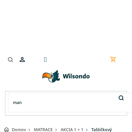
Prejsť
na
obsah
Nákupn
košík
Domov
MATRACE
AKCIA 1 + 1
Taštičkový