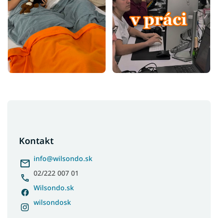
Z
á
p
ä
Kontakt
t
i
info
@
wilsondo.sk
e
02/222 007 01
Wilsondo.sk
wilsondosk