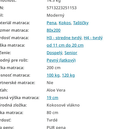
motnosť
:
14.5 kg
AN
:
5713223251153
ýl
:
Moderný
teriál matraca
:
Pena
,
Kokos
,
Taštičky
zmer matraca
:
80x200
rdosť matraca
:
H3 - stredne tvrdý
,
H4 - tvrdý
ška matraca
:
od 11 cm do 20 cm
čenie
:
Dospelý
,
Senior
odný pre rošt
:
Pevný (latkový)
žka matraca
:
200 cm
snosť matraca
:
100 kg
,
120 kg
rtnerské matrace
:
Nie
ťah
:
Aloe Vera
esná výška matraca
:
19 cm
írodná zložka
:
Kokosové vlákno
rka matraca
:
80 cm
rdosť
:
Tvrdé
p peny
:
PUR pena