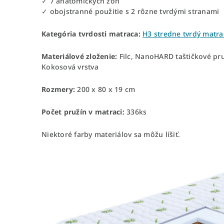
✓ 7 anatomických zón
✓ obojstranné použitie s 2 rôzne tvrdými stranami
Kategória tvrdosti matraca:
H3 stredne tvrdý matra
Materiálové zloženie:
Filc, NanoHARD taštičkové pr
Kokosová vrstva
Rozmery:
200 x 80 x 19 cm
Počet pružín v matraci:
336ks
Niektoré farby materiálov sa môžu líšiť.