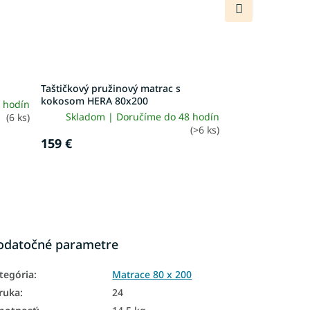
Ďalší
produkt
Taštičkový pružinový matrac s
kokosom HERA 80x200
 hodín
Skladom | Doručíme do 48 hodín
(6 ks)
(>6 ks)
159 €
odatočné parametre
tegória
:
Matrace 80 x 200
ruka
:
24