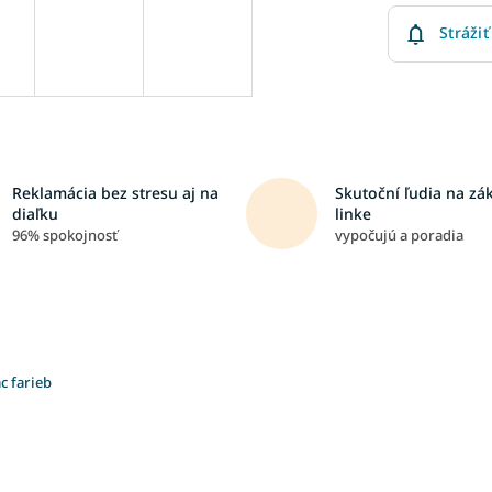
Strážiť
Reklamácia bez stresu aj na
Skutoční ľudia na zá
diaľku
linke
96% spokojnosť
vypočujú a poradia
c farieb