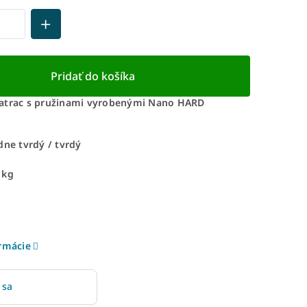
Pridať do košíka
atrac s pružinami vyrobenými Nano HARD
dne tvrdý / tvrdý
 kg
ormácie
 sa