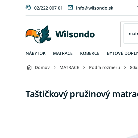
Prejsť
02/222 007 01
info@wilsondo.sk
na
obsah
NÁBYTOK
MATRACE
KOBERCE
BYTOVÉ DOPL
Domov
MATRACE
Podľa rozmeru
80x
Taštičkový pružinový matr