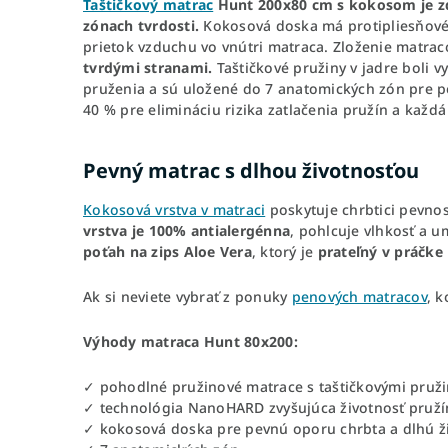
Taštičkový matrac
Hunt 200x80 cm s kokosom je zd
zónach tvrdosti.
Kokosová doska má protipliesňové a
prietok vzduchu vo vnútri matraca. Zloženie matra
tvrdými stranami.
Taštičkové pružiny v jadre boli
pruženia a sú uložené do 7 anatomických zón pre p
40 % pre elimináciu rizika zatlačenia pružín a každá 
Pevný matrac s dlhou životnosťou
Kokosová vrstva v matraci
poskytuje chrbtici pevno
vrstva je 100% antialergénna
, pohlcuje vlhkosť a 
poťah na zips Aloe Vera
, ktorý je
prateľný v práčke 
Ak si neviete vybrať z ponuky
penových matracov
, 
Výhody matraca Hunt 80x200:
✓ pohodlné pružinové matrace s taštičkovými pruž
✓ technológia NanoHARD zvyšujúca životnosť pruží
✓ kokosová doska pre pevnú oporu chrbta a dlhú ž