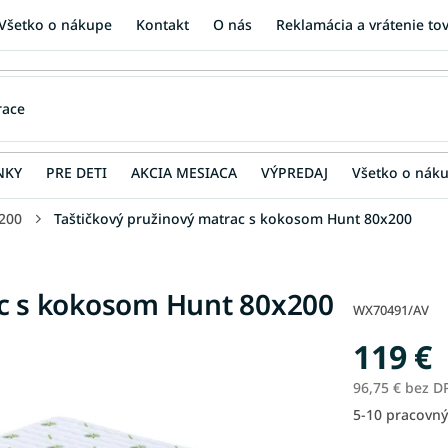
Všetko o nákupe
Kontakt
O nás
Reklamácia a vrátenie to
NKY
PRE DETI
AKCIA MESIACA
VÝPREDAJ
Všetko o nák
200
Taštičkový pružinový matrac s kokosom Hunt 80x200
ac s kokosom Hunt 80x200
WX70491/AV
119 €
96,75 € bez D
5-10 pracovný
Jednotková
cena: