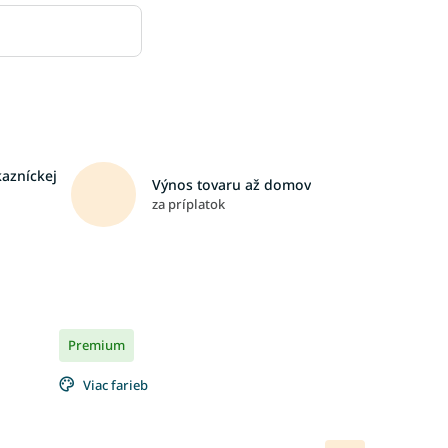
kazníckej
Výnos tovaru až domov
za príplatok
Premium
Viac farieb