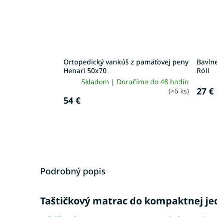
Ortopedický vankúš z pamäťovej peny
Bavln
Henari 50x70
Róll
Skladom | Doručíme do 48 hodín
27 €
(>6 ks)
54 €
Podrobný popis
Taštičkový matrac do kompaktnej je