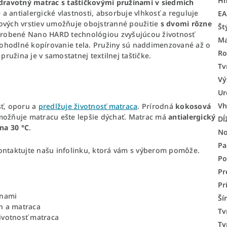
H
ravotný matrac s taštičkovými pružinami v siedmich
 antialergické vlastnosti, absorbuje vlhkosť a reguluje
E
cových vrstiev umožňuje obojstranné použitie
s dvomi rôzne
Št
 vyrobené Nano HARD technológiou zvyšujúcou životnosť
Ma
ohodlné kopírovanie tela. Pružiny sú naddimenzované až o
Ro
pružina je v samostatnej textilnej taštičke.
Tv
Vý
Ur
Vh
sť, oporu a
predlžuje životnosť matraca
. Prírodná
kokosová
umožňuje matracu ešte lepšie dýchať. Matrac má
antialergický
Dĺ
na 30 °C
.
No
Pa
kontaktujte našu infolinku, ktorá vám s výberom pomôže.
Po
Pr
Pr
inami
Ší
n a matraca
Tv
ivotnosť matraca
Ty