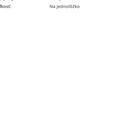
ľkosť
:
Na jednolôžko