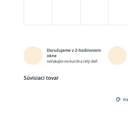
Doručujeme v 2-hodinovom
okne
nečakajte na kuriéra celý deň
Súvisiaci tovar
Via