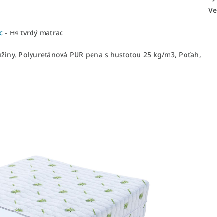
Ve
c
- H4 tvrdý matrac
užiny, Polyuretánová PUR pena s hustotou 25 kg/m3, Poťah,