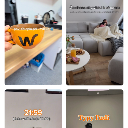
Manželské postele na nožičkách
Luxusné manželské postele
Manželské postele z masívu 180x200
Dubové manželské postele 180x200
Biele manželské postele 180x200
Luxusné manželské postele s úložným priestorom
Čalúnené manželské postele s úložným priestorom
Manželské postele s úložným priestorom a matracom
Drevené manželské postele s úložným priestorom
Americké manželské postele 180x200
Boxspring manželské postele 180x200
Manželské postele 160x200 čalúnené
Manželské postele 180x200 čalúnené