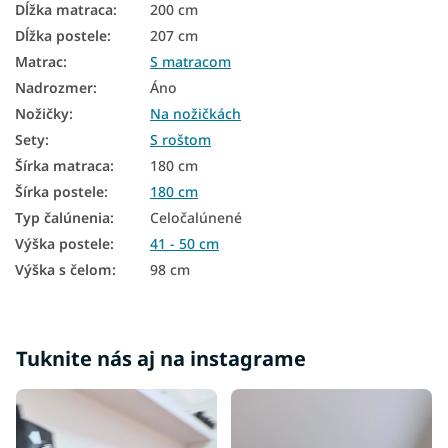
Dĺžka matraca
:
200 cm
Čalúnené postele 120x200 s úložným priestorom
Dĺžka postele
:
207 cm
Čalúnené postele 140x200 s úložným priestorom
Matrac
:
S matracom
Nadrozmer
:
Áno
Čalúnené postele 160x200 s úložným priestorom
Nožičky
:
Na nožičkách
Čalúnené postele 180x200 s úložným priestorom
Sety
:
S roštom
Šírka matraca
:
180 cm
Čalúnené postele 200x200 s úložným priestorom
Šírka postele
:
180 cm
Čalúnené manželské postele s úložným priestorom
Typ čalúnenia
:
Celočalúnené
Postele 180x200
Výška postele
:
41 - 50 cm
Výška s čelom
:
98 cm
Laminátové postele
Boxspring postele s úložným priestorom 140x200
Boxspring postele s úložným priestorom 180x200
Tuknite nás aj na instagrame
Postele s čalúneným čelom
Luxusné čalúnené postele