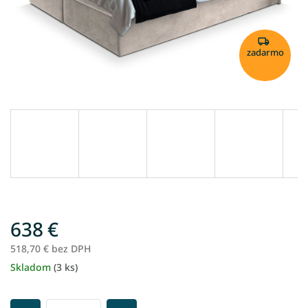
zadarmo
638 €
518,70 € bez DPH
Skladom
(3 ks)
Jednotková
cena: