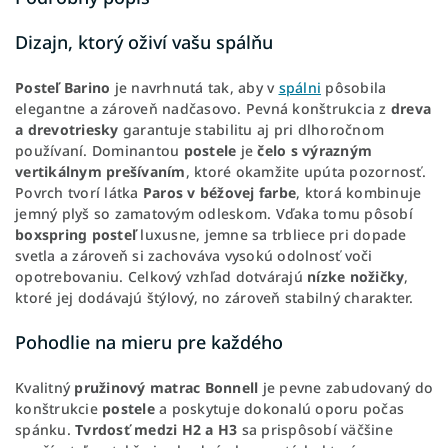
Dizajn, ktorý oživí vašu spálňu
Posteľ
Barino
je navrhnutá tak, aby v
spálni
pôsobila
elegantne a zároveň nadčasovo. Pevná konštrukcia z
dreva
a drevotriesky
garantuje stabilitu aj pri dlhoročnom
používaní. Dominantou
postele
je
čelo s výrazným
vertikálnym prešívaním
, ktoré okamžite upúta pozornosť.
Povrch tvorí látka
Paros v béžovej farbe
, ktorá kombinuje
jemný plyš so zamatovým odleskom. Vďaka tomu pôsobí
boxspring
posteľ
luxusne, jemne sa trbliece pri dopade
svetla a zároveň si zachováva vysokú odolnosť voči
opotrebovaniu. Celkový vzhľad dotvárajú
nízke nožičky
,
ktoré jej dodávajú štýlový, no zároveň stabilný charakter.
Pohodlie na mieru pre každého
Kvalitný
pružinový matrac Bonnell
je pevne zabudovaný do
konštrukcie
postele
a poskytuje dokonalú oporu počas
spánku.
Tvrdosť
medzi
H2 a H3
sa prispôsobí väčšine