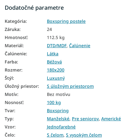
Manželské postele s úložným priestorom
Dodatočné parametre
Luxusné postele
Kategória
:
Boxspring postele
Čalúnené manželské postele
Záruka
:
24
Manželské postele 140x200 s úložným priestorom
Hmotnosť
:
112.5 kg
Materiál
:
DTD/MDF
,
Čalúnenie
Manželské postele 160x200 s úložným priestorom
Čalúnenie
:
Látka
Manželské postele 180x200 s úložným priestorom
Farba
:
Béžová
Postele 200x200 s úložným priestorom
Rozmer
:
180x200
Štýl
:
Luxusný
Boxspring postele 180x200
Úložný priestor
:
S úložným priestorom
Čalúnené postele 180x200
Motív
:
Bez motívu
Boxspring postele s úložným priestorom
Nosnosť
:
100 kg
Tvar
:
Boxspring
Béžové čalúnené postele
Typ
:
Manželské
,
Pre seniorov
,
Americké
Čalúnené postele s úložným priestorom
Vzor
:
Jednofarebné
Čelo
:
S čelom
,
S vysokým čelom
Čalúnené postele 90x200 s úložným priestorom