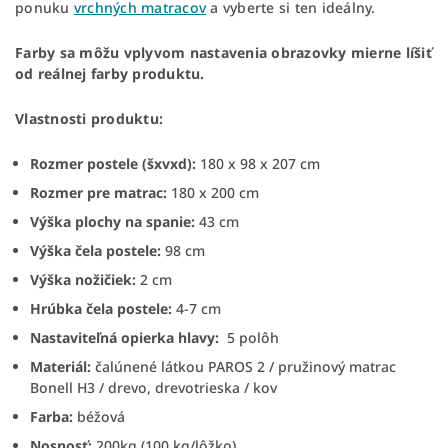
ponuku
vrchných matracov
a vyberte si ten ideálny.
Farby sa môžu vplyvom nastavenia obrazovky mierne líšiť
od reálnej farby produktu.
Vlastnosti produktu:
Rozmer postele (šxvxd):
180 x 98 x 207 cm
Rozmer pre matrac:
180 x 200 cm
Výška plochy na spanie:
43 cm
Výška čela postele:
98 cm
Výška nožičiek:
2 cm
Hrúbka čela postele:
4-7 cm
Nastaviteľná opierka hlavy:
5 polôh
Materiál:
čalúnené látkou PAROS 2 / pružinový matrac
Bonell H3 / drevo, drevotrieska / kov
Farba:
béžová
Nosnosť:
200kg (100 kg/lôžko)