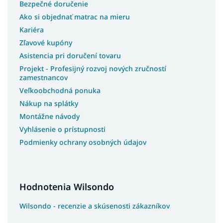
Bezpečné doručenie
Vysoké manželské postele 180x200
Ako si objednať matrac na mieru
Kariéra
Vysoké manželské postele s úložným priestorom
Zľavové kupóny
Manželské postele s vysokým čelom
Asistencia pri doručení tovaru
Projekt - Profesijný rozvoj nových zručností
Kontinentálne postele s úložným priestorom
zamestnancov
Vysoké postele pre seniorov
Veľkoobchodná ponuka
Nákup na splátky
Látkové postele
Montážne návody
Vyhlásenie o prístupnosti
Podmienky ochrany osobných údajov
Hodnotenia Wilsondo
Wilsondo - recenzie a skúsenosti zákazníkov