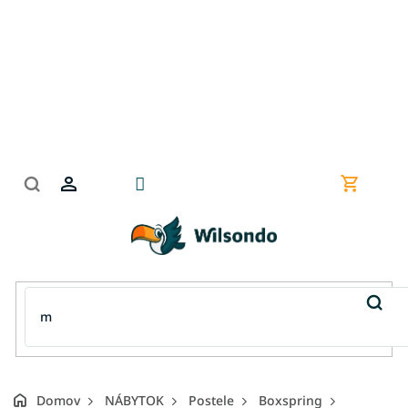
Prejsť
na
obsah
Nákupn
košík
Domov
NÁBYTOK
Postele
Boxspring