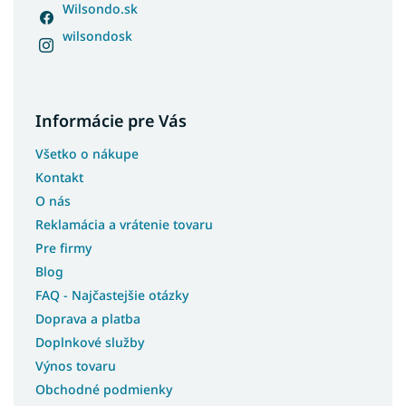
Wilsondo.sk
Lacné čalúnené manželské postele
wilsondosk
Lacné manželské postele s úložným priestorom
Americké postele
Luxusné postele z masívu
Informácie pre Vás
Postele z masívu s úložným priestorom
Všetko o nákupe
Biele manželské postele s úložným priestorom
Kontakt
O nás
Postele s roštom
Reklamácia a vrátenie tovaru
Postele na nohách
Pre firmy
Postele s vysokým čelom
Blog
FAQ - Najčastejšie otázky
Luxusné kontinentálne postele
Doprava a platba
Pohodlné postele
Doplnkové služby
Výnos tovaru
Veľké postele
Obchodné podmienky
Vysoké postele s úložným priestorom