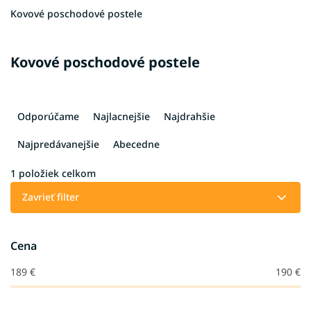
Kovové poschodové postele
Kovové poschodové postele
R
a
Odporúčame
Najlacnejšie
Najdrahšie
d
e
Najpredávanejšie
Abecedne
n
i
1
položiek celkom
e
Zavrieť filter
p
r
o
Cena
d
u
189
€
190
€
k
t