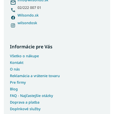
Rustikálne postele z masívu
e
02/222 007 01
Jednofarebné postele
Dvojfarebné postele
Wilsondo.sk
Postele s čelom
wilsondosk
Postele s bočným čelom
Postele pre teenagerov
Postele s úložným priestorom a prístelkou
Informácie pre Vás
Biele postele s úložným priestorom
Všetko o nákupe
Študentské postele s úložným priestorom
Kontakt
Moderné postele s úložným priestorom
O nás
Rohové postele s úložným priestorom
Reklamácia a vrátenie tovaru
Postele so šmýkľavkou
Pre firmy
Postele s prístelkou
Blog
FAQ - Najčastejšie otázky
Postele bez čela
Doprava a platba
Postele pre seniorov
Doplnkové služby
Postele pre hostí