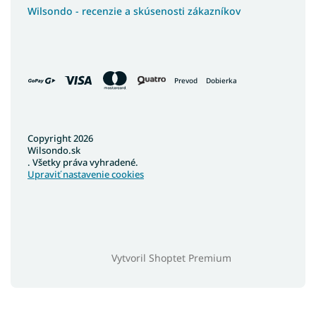
Postele na nohách
Wilsondo - recenzie a skúsenosti zákazníkov
Postele s vysokým čelom
Kontinentálne postele
Luxusné kontinentálne postele
Prevod
Dobierka
Postele so šuflíkmi
Pohodlné postele
Francúzske postele
Copyright 2026
Poľské postele
Wilsondo.sk
. Všetky práva vyhradené.
Nízke postele
Upraviť nastavenie cookies
Vysoké postele
Veľké postele
Vysoké postele s úložným priestorom
Široké postele
Vytvoril Shoptet Premium
Vysoké postele pre seniorov
Lacné postele z masívu
Látkové postele