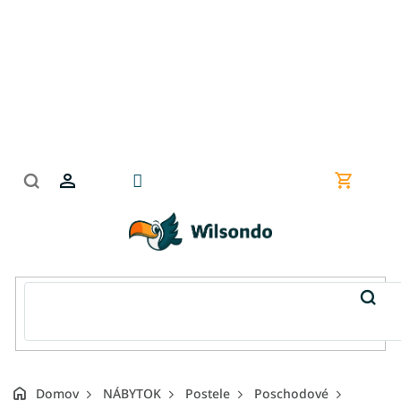
Prejsť
na
obsah
Nákupn
košík
Domov
NÁBYTOK
Postele
Poschodové