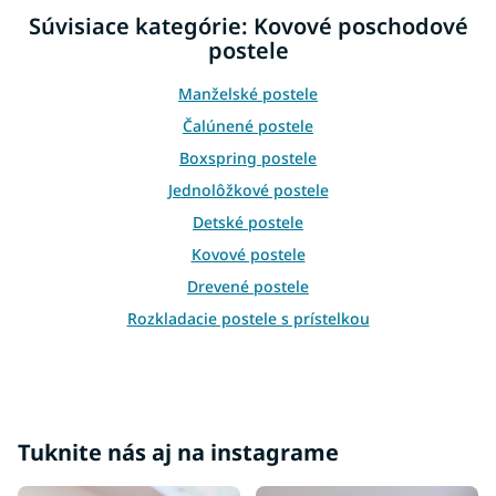
d
Súvisiace kategórie: Kovové poschodové
a
postele
c
i
e
Manželské postele
p
Čalúnené postele
r
v
Boxspring postele
k
Jednolôžkové postele
y
v
Detské postele
ý
Kovové postele
p
i
Drevené postele
s
Rozkladacie postele s prístelkou
u
Rošty do postele
Príslušenstvo k posteliam
Bariérky na posteľ
Váľandy
Tuknite nás aj na instagrame
Moderné postele