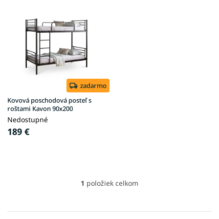
V
ý
p
i
s
p
r
o
d
zadarmo
u
Kovová poschodová posteľ s
k
roštami Kavon 90x200
t
Nedostupné
o
189 €
v
1
položiek celkom
O
v
l
á