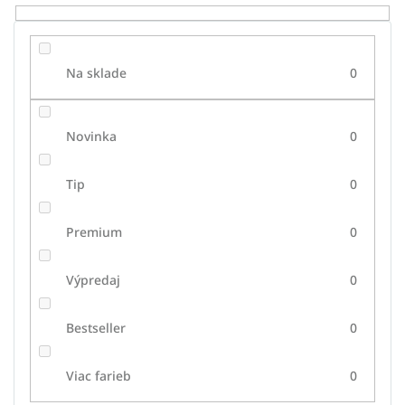
o
v
Na sklade
0
Novinka
0
Tip
0
Premium
0
Výpredaj
0
Bestseller
0
Viac farieb
0