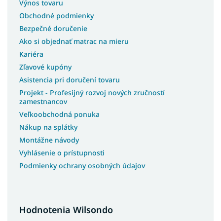
Výnos tovaru
Postele bez matracov
Obchodné podmienky
Postele s matracom
Bezpečné doručenie
Postele 3v1
Ako si objednať matrac na mieru
Lacné postele s úložným priestorom
Kariéra
Lacné postele
Zľavové kupóny
Asistencia pri doručení tovaru
Rohové postele
Projekt - Profesijný rozvoj nových zručností
Švédske postele
zamestnancov
Slovenské postele
Veľkoobchodná ponuka
Americké postele
Nákup na splátky
Talianske postele
Montážne návody
Luxusné postele z masívu
Vyhlásenie o prístupnosti
Podmienky ochrany osobných údajov
Postele z masívu s úložným priestorom
Postele na chatu
Postele s roštom
Hodnotenia Wilsondo
Postele s osvetlením