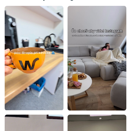
Jednolôžkové postele pre seniorov
Postele 80x200 s úložným priestorom
Postele 100x200 s úložným priestorom
Postele 120x200 s úložným priestorom
Jednofarebné postele
Postele s čelom
Postele z masívu 90x200
Biele postele 90x200
Postele dub sonoma 90x200
Študentské postele 90x200
Rohové postele 90x200
Postele s úložným priestorom a prístelkou