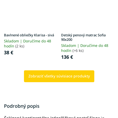
Bavlnené obliečky Klarisa - sivá
Detský penový matrac Sofia
90x200
Skladom | Doručíme do 48
Skladom | Doručíme do 48
hodín
(2 ks)
hodín
(>6 ks)
38 €
136 €
Zobraziť všetky súvisiace produkty
Podrobný popis
Čalúnená kontinentálna jednolôžková posteľ Fiona
je