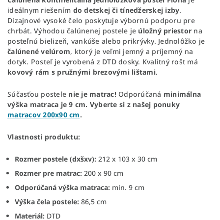
ideálnym riešením
do detskej či tínedžerskej izby
.
Dizajnové vysoké čelo poskytuje výbornú podporu pre
chrbát. Výhodou čalúnenej postele je
úložný priestor
na
posteľnú bielizeň, vankúše alebo prikrývky.
Jednolôžko je
čalúnené velúrom
, ktorý je veľmi jemný a príjemný na
dotyk. Posteľ je vyrobená z DTD dosky. Kvalitný rošt má
kovový rám s pružnými brezovými lištami
.
Súčasťou postele
nie je matrac!
Odporúčaná
minimálna
výška matraca je 9 cm. Vyberte si z našej ponuky
matracov 200x90 cm
.
Vlastnosti produktu:
Rozmer postele (dxšxv):
212 x 103 x 30 cm
Rozmer pre matrac:
200 x 90 cm
Odporúčaná výška matraca:
min. 9 cm
Výška čela postele:
86,5 cm
Materiál:
DTD