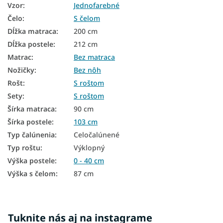
Vzor
:
Jednofarebné
Čalúnené postele s úložným priestorom
Čelo
:
S čelom
Čalúnené postele 90x200 s úložným priestorom
Dĺžka matraca
:
200 cm
Čalúnené postele 120x200 s úložným priestorom
Dĺžka postele
:
212 cm
Matrac
:
Bez matraca
Čalúnené postele 140x200 s úložným priestorom
Nožičky
:
Bez nôh
Čalúnené postele 160x200 s úložným priestorom
Rošt
:
S roštom
Sety
:
S roštom
Čalúnené postele 180x200 s úložným priestorom
Šírka matraca
:
90 cm
Čalúnené postele 200x200 s úložným priestorom
Šírka postele
:
103 cm
Čalúnené jednolôžkové postele
Typ čalúnenia
:
Celočalúnené
Typ roštu
:
Výklopný
Laminátové postele
Výška postele
:
0 - 40 cm
Sivé postele
Výška s čelom
:
87 cm
Dievčenské postele 90x200
Postele s čalúneným čelom
Tuknite nás aj na instagrame
Luxusné čalúnené postele