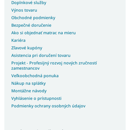
Doplnkové služby
Vysoké postele s úložným priestorom
Výnos tovaru
Vysoké postele 90x200
Obchodné podmienky
Bezpečné doručenie
Nízke detské postele
Ako si objednať matrac na mieru
Vysoké postele pre seniorov
Kariéra
Zľavové kupóny
Lacné postele z masívu
Asistencia pri doručení tovaru
Látkové postele
Projekt - Profesijný rozvoj nových zručností
zamestnancov
Veľkoobchodná ponuka
Nákup na splátky
Montážne návody
Vyhlásenie o prístupnosti
Podmienky ochrany osobných údajov