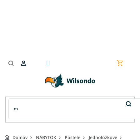
Prejsť
na
obsah
Nákupn
košík
Domov
NÁBYTOK
Postele
Jednolôžkové