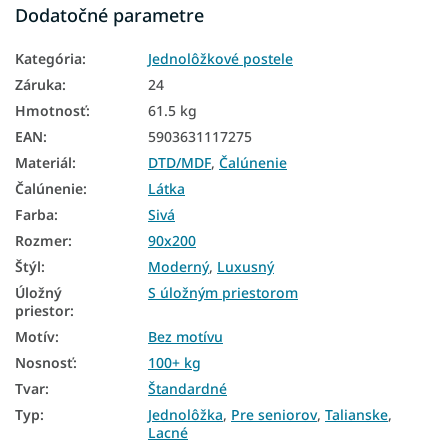
Dodatočné parametre
Postele
Kategória
:
Jednolôžkové postele
Lacné matrace
Záruka
:
24
Detské postele a postieľky
Hmotnosť
:
61.5 kg
EAN
:
5903631117275
Detské postele 90x200
Materiál
:
DTD/MDF
,
Čalúnenie
Detské postele s úložným priestorom
Čalúnenie
:
Látka
Jednolôžkové postele 90x200
Farba
:
Sivá
Rozmer
:
90x200
Postele s úložným priestorom
Štýl
:
Moderný
,
Luxusný
Postele 90x200 s úložným priestorom
Úložný
S úložným priestorom
priestor
:
Moderné postele
Motív
:
Bez motívu
Luxusné postele
Nosnosť
:
100+ kg
Tvar
:
Štandardné
Čalúnené postele 90x200
Typ
:
Jednolôžka
,
Pre seniorov
,
Talianske
,
Sivé čalúnené postele
Lacné