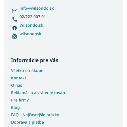
Lacné jednolôžkové postele
t
i
info
@
wilsondo.sk
Lacné postele
e
02/222 007 01
Talianske postele
Wilsondo.sk
Detské postele s prístelkou 90x200
wilsondosk
Detské čalúnené postele
Detské postele z masívu 90x200
Informácie pre Vás
Luxusné postele z masívu
Všetko o nákupe
Postele z masívu s úložným priestorom
Kontakt
Postele s roštom
O nás
Luxusné kontinentálne postele
Reklamácia a vrátenie tovaru
Pre firmy
Pohodlné postele
Blog
Nízke postele
FAQ - Najčastejšie otázky
Doprava a platba
Veľké postele