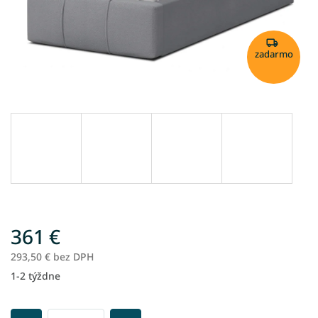
zadarmo
361 €
293,50 € bez DPH
1-2 týždne
Jednotková
cena: