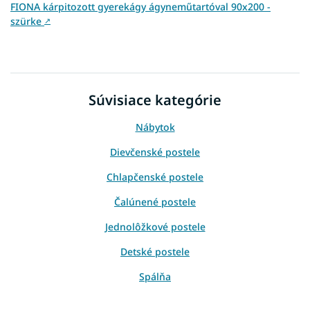
FIONA kárpitozott gyerekágy ágyneműtartóval 90x200 -
szürke
↗
Súvisiace kategórie
Nábytok
Dievčenské postele
Chlapčenské postele
Čalúnené postele
Jednolôžkové postele
Detské postele
Spálňa
Detský nábytok