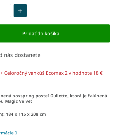
Pridať do košíka
d nás dostanete
+ Celoročný vankúš Ecomax 2
v hodnote 18 €
nená boxspring posteľ Guliette, ktorá je čalúnená
u Magic Velvet
h):
184 x 115 x 208 cm
ormácie