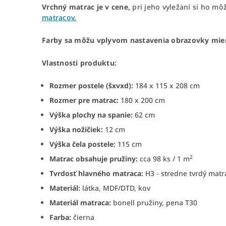
Vrchný matrac je v cene,
pri jeho vyležaní si ho mô
matracov.
Farby sa môžu vplyvom nastavenia obrazovky mierne
Vlastnosti produktu:
Rozmer postele (šxvxd):
184 x 115 x 208 cm
Rozmer pre matrac:
180 x 200 cm
Výška plochy na spanie:
62 cm
Výška nožičiek:
12 cm
Výška čela postele:
115 cm
2
Matrac obsahuje pružiny:
cca 98 ks / 1 m
Tvrdosť hlavného matraca:
H3 - stredne tvrdý matr
Materiál:
látka, MDF/DTD, kov
Materiál matraca:
bonell pružiny, pena T30
Farba:
čierna