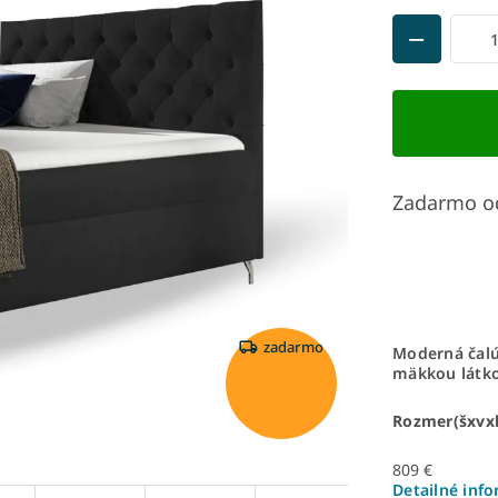
Zadarmo o
zadarmo
Moderná čalú
mäkkou látko
Rozmer(šxvx
809 €
Detailné inf