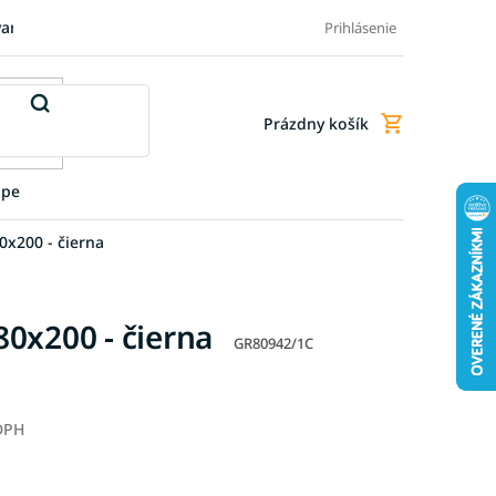
varu
Pre firmy
Blog
FAQ - Najčastejšie otázky
Doprava a
Prihlásenie
Prázdny košík
Nákupný
košík
upe
0x200 - čierna
0x200 - čierna
GR80942/1C
 DPH