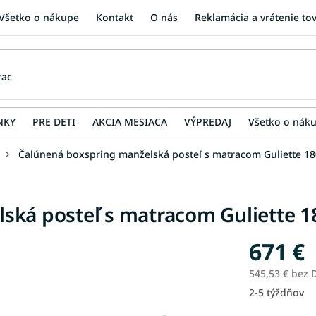
Všetko o nákupe
Kontakt
O nás
Reklamácia a vrátenie to
NKY
PRE DETI
AKCIA MESIACA
VÝPREDAJ
Všetko o nák
Čalúnená boxspring manželská posteľ s matracom Guliette 18
ká posteľ s matracom Guliette 18
671 €
545,53 € bez
2-5 týždňov
Jednotková
cena: