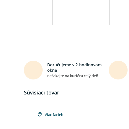
Doručujeme v 2-hodinovom
okne
nečakajte na kuriéra celý deň
Súvisiaci tovar
Viac farieb