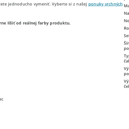
žete jednoducho vymeniť. Vyberte si z našej
ponuky vrchných
Ma
Na
No
 líšiť od reálnej farby produktu.
Ro
Se
Ší
po
Ty
ča
Vý
po
Vý
če
ac