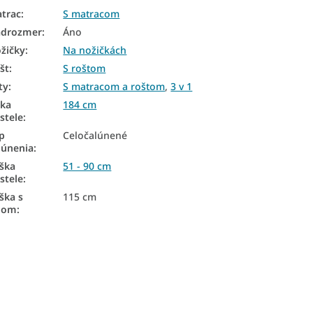
trac
:
S matracom
drozmer
:
Áno
žičky
:
Na nožičkách
št
:
S roštom
ty
:
S matracom a roštom
,
3 v 1
rka
184 cm
stele
:
p
Celočalúnené
lúnenia
:
ška
51 - 90 cm
stele
:
ška s
115 cm
lom
: