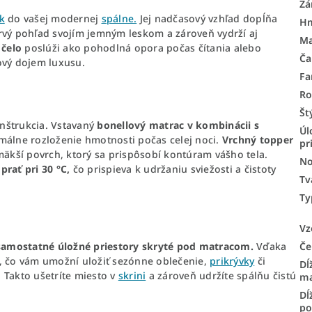
Zá
k
do vašej modernej
spálne.
Jej nadčasový vzhľad dopĺňa
H
vý pohľad svojím jemným leskom a zároveň vydrží aj
Ma
 čelo
poslúži ako pohodlná opora počas čítania alebo
Ča
ový dojem luxusu.
Fa
R
Št
nštrukcia. Vstavaný
bonellový matrac v kombinácii s
Úl
imálne rozloženie hmotnosti počas celej noci.
Vrchný topper
pr
mäkší povrch, ktorý sa prispôsobí kontúram vášho tela.
No
v
prať pri 30 °C,
čo prispieva k udržaniu sviežosti a čistoty
Tv
Ty
Vz
samostatné úložné priestory skryté pod matracom.
Vďaka
Če
, čo vám umožní uložiť sezónne oblečenie,
prikrývky
či
Dĺ
Takto ušetríte miesto v
skrini
a zároveň udržíte spálňu čistú
ma
Dĺ
po