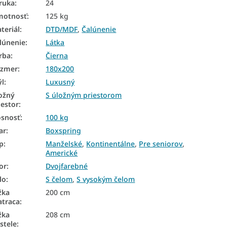
ruka
:
24
motnosť
:
125 kg
teriál
:
DTD/MDF
,
Čalúnenie
lúnenie
:
Látka
rba
:
Čierna
ozmer
:
180x200
ýl
:
Luxusný
ožný
S úložným priestorom
iestor
:
snosť
:
100 kg
ar
:
Boxspring
p
:
Manželské
,
Kontinentálne
,
Pre seniorov
,
Americké
or
:
Dvojfarebné
lo
:
S čelom
,
S vysokým čelom
žka
200 cm
traca
:
žka
208 cm
stele
: