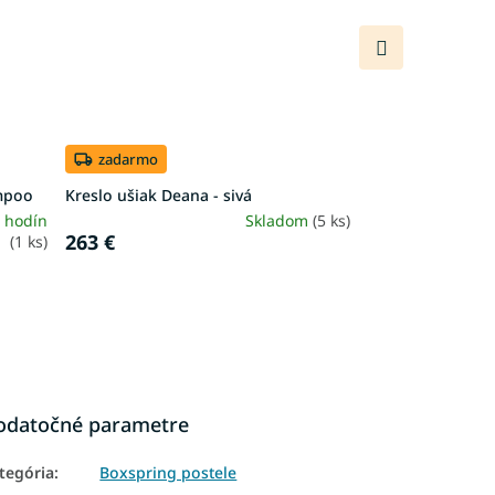
Ďalší
produkt
zadarmo
ompoo
Kreslo ušiak Deana - sivá
 hodín
Skladom
(5 ks)
263 €
(1 ks)
odatočné parametre
tegória
:
Boxspring postele