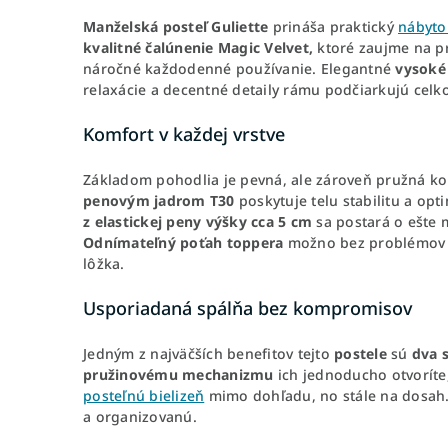
Manželská
posteľ
Guliette
prináša praktický
nábyto
kvalitné čalúnenie Magic Velvet,
ktoré zaujme na pr
náročné každodenné používanie. Elegantné
vysoké
relaxácie a decentné detaily rámu podčiarkujú celk
Komfort v každej vrstve
Základom pohodlia je pevná, ale zároveň pružná ko
penovým jadrom T30
poskytuje telu stabilitu a opt
z elastickej peny výšky cca 5 cm
sa postará o ešte 
Odnímateľný poťah toppera
možno bez problémo
lôžka.
Usporiadaná spálňa bez kompromisov
Jedným z najväčších benefitov tejto
postele
sú
dva 
pružinovému
mechanizmu
ich jednoducho otvoríte
posteľnú bielizeň
mimo dohľadu, no stále na dosah. 
a organizovanú.