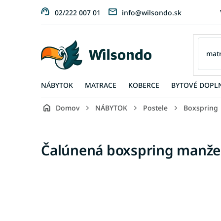
Prejsť
02/222 007 01
info@wilsondo.sk
na
obsah
NÁBYTOK
MATRACE
KOBERCE
BYTOVÉ DOPL
Domov
NÁBYTOK
Postele
Boxspring
Čalúnená boxspring manžels