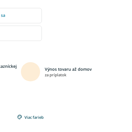
 sa
kazníckej
Výnos tovaru až domov
za príplatok
Viac farieb