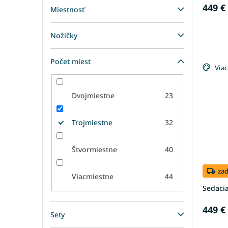
449 €
Miestnosť
Nožičky
Počet miest
Viac
Dvojmiestne
23
Trojmiestne
32
Štvormiestne
40
za
Viacmiestne
44
Sedaci
449 €
Sety