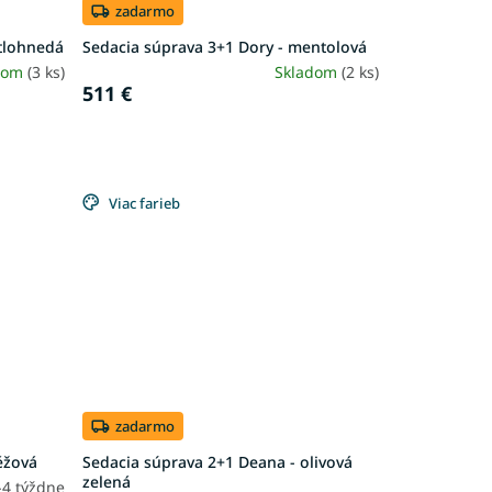
zadarmo
etlohnedá
Sedacia súprava 3+1 Dory - mentolová
dom
(3 ks)
Skladom
(2 ks)
511 €
Viac farieb
zadarmo
éžová
Sedacia súprava 2+1 Deana - olivová
zelená
-4 týždne