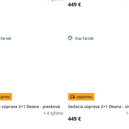
449 €
 farieb
Viac farieb
darmo
zadarmo
a súprava 2+1 Deana - piesková
Sedacia súprava 2+1 Deana - si
1-4 týždne
1
449 €