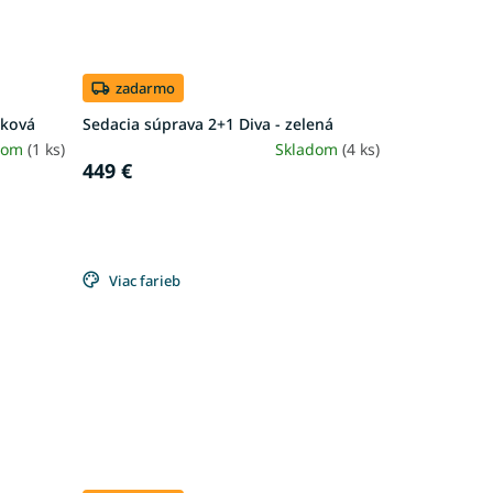
zadarmo
sková
Sedacia súprava 2+1 Diva - zelená
dom
(1 ks)
Skladom
(4 ks)
449 €
Viac farieb