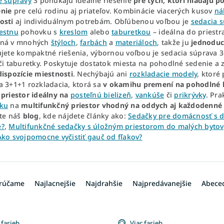
e súpravy
3 ponúkajú ideálne riešenie
pre tých, ktorí hľadajú p
nie
pre celú rodinu aj priateľov. Kombinácie viacerých kusov
ná
osti
aj individuálnym potrebám. Obľúbenou voľbou je
sedacia 
estnu
pohovku s
kreslom
alebo
taburetkou
– ideálna do priestra
pná v mnohých
štýloch
,
farbách
a
materiáloch
, takže ju
jednoduc
ujete kompaktné riešenia, výbornou voľbou je sedacia súprava 
 či taburetky. Poskytuje dostatok miesta na pohodlné sedenie a
dispozície miestnosti
. Nechýbajú ani
rozkladacie modely
, ktoré
a 3+1+1 rozkladacia, ktorá sa
v okamihu premení na pohodlné 
 priestor ideálny na
posteľnú bielizeň
,
vankúše
či
prikrývky
. Pra
ku
na
multifunkčný priestor vhodný na oddych aj každodenné
vte náš
blog
, kde nájdete články ako:
Sedačky pre domácnosť s de
é?
,
Multifunkčné sedačky s úložným priestorom do malých bytov
Ako svojpomocne vyčistiť gauč od fľakov?
rúčame
Najlacnejšie
Najdrahšie
Najpredávanejšie
Abece
 farieb
Viac farieb