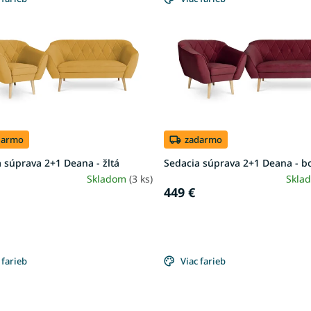
darmo
zadarmo
 súprava 2+1 Deana - žltá
Sedacia súprava 2+1 Deana - b
Skladom
(3 ks)
Skla
449 €
 farieb
Viac farieb