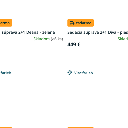
darmo
zadarmo
 súprava 2+1 Deana - zelená
Sedacia súprava 2+1 Diva - pie
Skladom
(>6 ks)
Skla
449 €
 farieb
Viac farieb