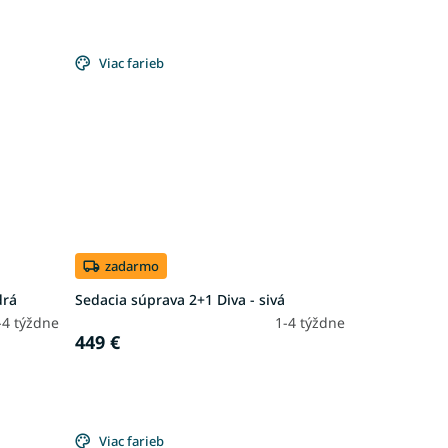
Viac farieb
zadarmo
drá
Sedacia súprava 2+1 Diva - sivá
-4 týždne
1-4 týždne
449 €
Viac farieb