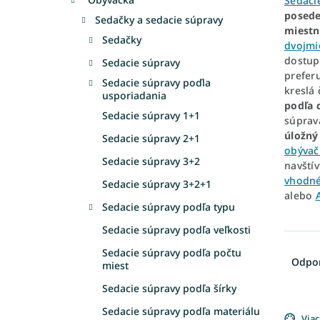
Sedaci
posede
Sedačky a sedacie súpravy
miestn
Sedačky
dvojmi
dostu
Sedacie súpravy
prefer
Sedacie súpravy poďla
kreslá
usporiadania
podľa 
Sedacie súpravy 1+1
súprav
úložný
Sedacie súpravy 2+1
obývač
Sedacie súpravy 3+2
navští
vhodn
Sedacie súpravy 3+2+1
alebo
Sedacie súpravy podľa typu
Sedacie súpravy podľa veľkosti
R
Sedacie súpravy podľa počtu
a
Odpo
miest
d
e
Sedacie súpravy podľa šírky
V
n
Sedacie súpravy podľa materiálu
Viac