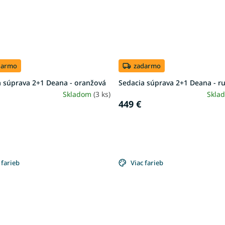
darmo
zadarmo
a súprava 2+1 Deana - oranžová
Sedacia súprava 2+1 Deana - r
Skladom
(3 ks)
Skla
449 €
 farieb
Viac farieb