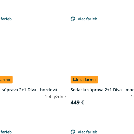
 farieb
Viac farieb
darmo
zadarmo
 súprava 2+1 Diva - bordová
Sedacia súprava 2+1 Diva - mo
1-4 týždne
1
449 €
 farieb
Viac farieb