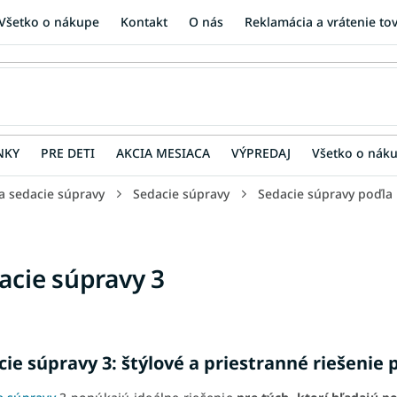
Všetko o nákupe
Kontakt
O nás
Reklamácia a vrátenie to
NKY
PRE DETI
AKCIA MESIACA
VÝPREDAJ
Všetko o nák
a sedacie súpravy
Sedacie súpravy
Sedacie súpravy poďla
acie súpravy 3
cie súpravy 3: štýlové a priestranné riešenie