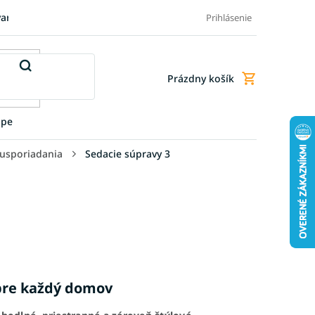
varu
Pre firmy
Blog
FAQ - Najčastejšie otázky
Doprava a
Prihlásenie
Prázdny košík
Nákupný
košík
upe
 usporiadania
Sedacie súpravy 3
 pre každý domov