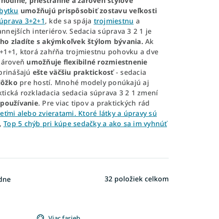
ohodlné, priestranné a zároveň štýlové
bytku
umožňujú prispôsobiť zostavu veľkosti
súprava 3+2+1
, kde sa spája
trojmiestnu
a
nnejších interiérov. Sedacia súprava 3 2 1 je
ho zladíte s akýmkoľvek štýlom bývania.
Ak
3+1+1, ktorá zahŕňa trojmiestnu pohovku a dve
 zároveň
umožňuje flexibilné rozmiestnenie
 prinášajú
ešte väčšiu praktickosť
- sedacia
lôžko
pre hostí. Mnohé modely ponúkajú aj
ktická rozkladacia sedacia súprava 3 2 1 zmení
 používanie
. Pre viac tipov a praktických rád
ťmi alebo zvieratami. Ktoré látky a úpravy sú
,
Top 5 chýb pri kúpe sedačky a ako sa im vyhnúť
32
položiek celkom
dne
Viac farieb