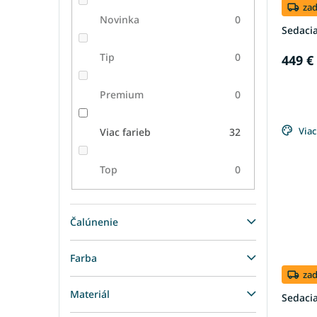
za
Novinka
0
Sedaci
Tip
0
449 €
Premium
0
Viac
Viac farieb
32
Top
0
Čalúnenie
Farba
za
Materiál
Sedacia