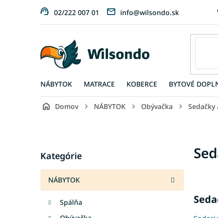
Prejsť
02/222 007 01
info@wilsondo.sk
na
obsah
NÁBYTOK
MATRACE
KOBERCE
BYTOVÉ DOPL
Domov
NÁBYTOK
Obývačka
Sedačky 
B
o
č
Preskočiť
Sed
n
Kategórie
kategórie
ý
p
NÁBYTOK
a
n
Seda
Spálňa
e
l
Obývačka