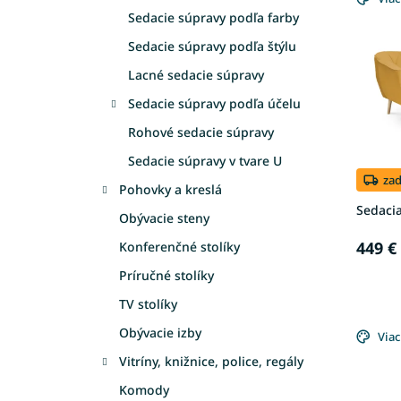
ý
i
Sedacie súpravy podľa farby
p
e
i
p
Sedacie súpravy podľa štýlu
s
r
Lacné sedacie súpravy
p
o
r
d
Sedacie súpravy podľa účelu
o
u
Rohové sedacie súpravy
d
k
u
t
Sedacie súpravy v tvare U
k
o
za
Pohovky a kreslá
t
v
Sedacia
o
Obývacie steny
v
449 €
Konferenčné stolíky
Príručné stolíky
TV stolíky
Obývacie izby
Viac
Vitríny, knižnice, police, regály
Komody