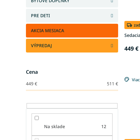
BYTOVÉ DOPLNKY
PRE DETI
za
AKCIA MESIACA
Sedacia
VÝPREDAJ
449 €
Cena
Viac
449
€
511
€
Na sklade
12