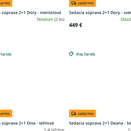
darmo
zadarmo
a súprava 2+1 Dory - mentolová
Sedacia súprava 2+1 Dory - sv
Skladom
(2 ks)
Skla
449 €
 farieb
Viac farieb
darmo
zadarmo
 súprava 2+1 Diva - tehlová
Sedacia súprava 2+1 Deana - b
1-4 týždne
1