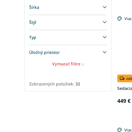
Šírka
Viac
Štýl
Typ
Úložný priestor
Vymazať filtre
za
Zobrazených položiek:
32
Sedacia
449 €
Viac