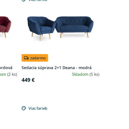
zadarmo
ordová
Sedacia súprava 2+1 Deana - modrá
dom
(2 ks)
Skladom
(5 ks)
449 €
Viac farieb