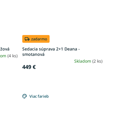
zadarmo
užová
Sedacia súprava 2+1 Deana -
smotanová
dom
(4 ks)
Skladom
(2 ks)
449 €
Viac farieb