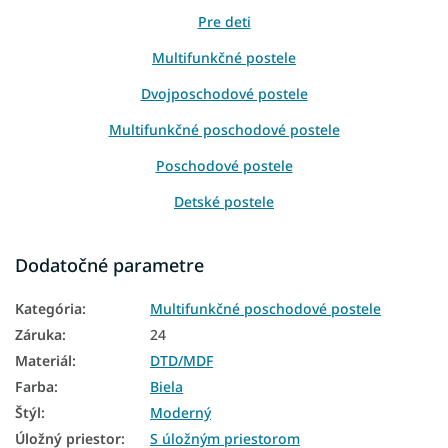
Pre deti
Multifunkčné postele
Dvojposchodové postele
Multifunkčné poschodové postele
Poschodové postele
Detské postele
Postele
Dodatočné parametre
Detské postele s úložným priestorom
Kategória
:
Multifunkčné poschodové postele
Biele detské postele
Záruka
:
24
Detské poschodové postele
Materiál
:
DTD/MDF
Farba
:
Biela
Moderné postele
Štýl
:
Moderný
Poschodové postele s úložným priestorom
Úložný priestor
:
S úložným priestorom