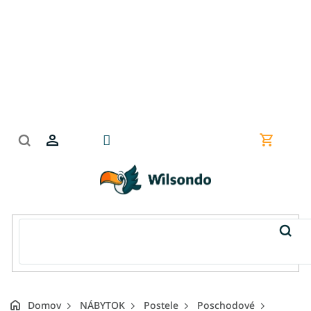
Prejsť
na
obsah
Nákupn
košík
Domov
NÁBYTOK
Postele
Poschodové