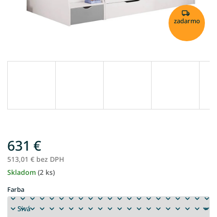
zadarmo
631 €
513,01 € bez DPH
Skladom
(2 ks)
Jednotková
cena:
Farba