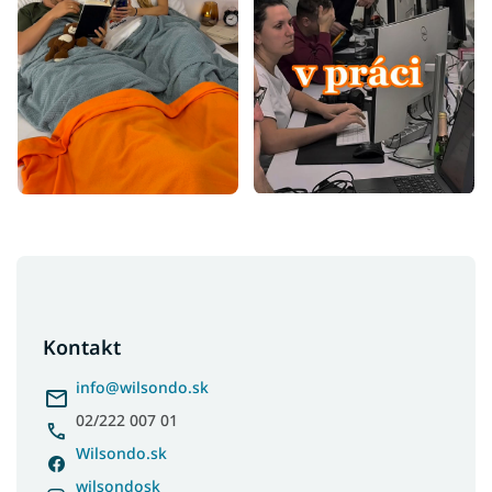
Z
á
p
ä
Kontakt
t
i
info
@
wilsondo.sk
e
02/222 007 01
Wilsondo.sk
wilsondosk