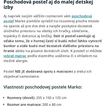
Poschodová posteľ aj do malej detskej
izby
Aj napriek svojim väčším rozmerom vám
poschodová
posteľ
Marko pomôže vyriešiť na rozumnej ploche miesto
na spanie až pre dve deti a navyše poskytne dostatok
úložného priestoru na všetky ich hračky, oblečenie,
topánky či dokonca aj knižky.
Deti si posteľ zamilujú aj
vďaka tomu, že v hornej časti si budú môcť ľahko vytvoriť
bunker a stále budú mať dostatok ďalšieho priestoru na
hranie
alebo na písanie domácich úloh. K posteli si môžete
vybrať matrac
podľa vlastného uváženia či s ohľadom na
možné alergie.
Posteľ
NIE JE dodávaná spolu s matracmi
a treba ich
objednať samostatne.
Vlastnosti poschodovej postele Marko:
Rozmery (dxvxš):
255 x 150 x 125 cm
Rozmer pre matrace:
200 x 80 cm