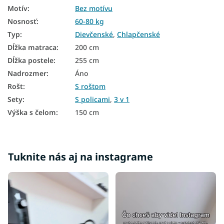
Poschodové postele biele
Motív
:
Bez motívu
Nosnosť
:
60-80 kg
Laminátové postele
Typ
:
Dievčenské
,
Chlapčenské
Biele postele
Dĺžka matraca
:
200 cm
Moderné poschodové postele
Dĺžka postele
:
255 cm
Nadrozmer
:
Áno
Dievčenské poschodové postele
Rošt
:
S roštom
Chlapčenské poschodové postele
Sety
:
S policami
,
3 v 1
Výška s čelom
:
150 cm
Postele s úložným priestorom a prístelkou
Biele postele s úložným priestorom
Študentské postele s úložným priestorom
Tuknite nás aj na instagrame
Moderné postele s úložným priestorom
Rohové postele s úložným priestorom
Postele 3v1
Lacné postele s úložným priestorom