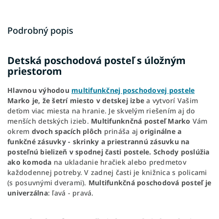
Podrobný popis
Detská poschodová posteľ s úložným
priestorom
Hlavnou
výhodou
multifunkčnej poschodovej postele
Marko je, že šetrí miesto v detskej izbe
a vytvorí Vašim
deťom viac miesta na hranie. Je skvelým riešením aj do
menších detských izieb.
Multifunknčná posteľ Marko
Vám
okrem
dvoch spacích plôch
prináša aj
originálne a
funkčné zásuvky - skrinky a priestrannú zásuvku na
posteľnú bielizeň v spodnej časti postele.
Schody poslúžia
ako komoda
na ukladanie hračiek alebo predmetov
každodennej potreby. V zadnej časti je knižnica s policami
(s posuvnými dverami).
Multifunkčná poschodová posteľ je
univerzálna
: ľavá - pravá.