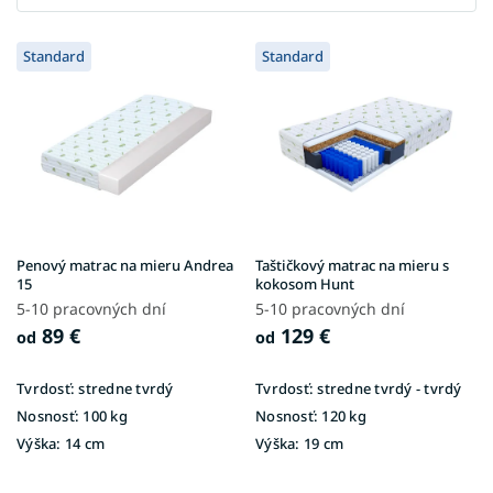
V
Standard
Standard
ý
p
i
s
p
r
o
d
u
Penový matrac na mieru Andrea
Taštičkový matrac na mieru s
k
15
kokosom Hunt
t
5-10 pracovných dní
5-10 pracovných dní
o
89 €
129 €
od
od
v
Tvrdosť:
stredne tvrdý
Tvrdosť:
stredne tvrdý - tvrdý
Nosnosť:
100 kg
Nosnosť:
120 kg
Výška:
14 cm
Výška:
19 cm