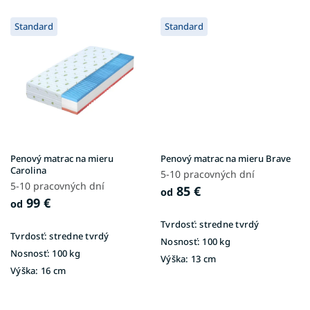
Standard
Standard
Penový matrac na mieru
Penový matrac na mieru Brave
Carolina
5-10 pracovných dní
5-10 pracovných dní
85 €
od
99 €
od
Tvrdosť:
stredne tvrdý
Tvrdosť:
stredne tvrdý
Nosnosť:
100 kg
Nosnosť:
100 kg
Výška:
13 cm
Výška:
16 cm