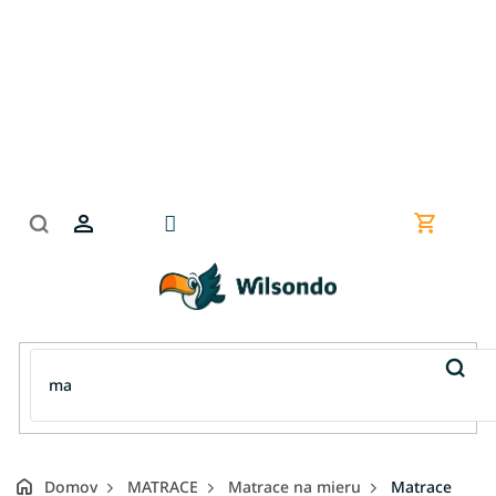
Prejsť
na
obsah
Nákupn
košík
Domov
MATRACE
Matrace na mieru
Matrace