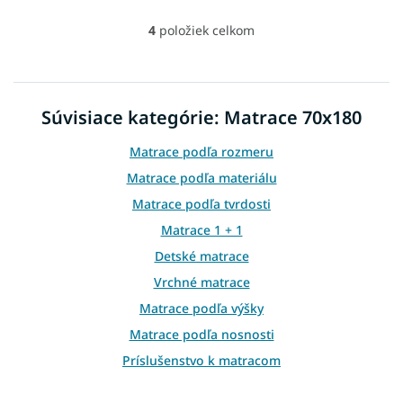
4
položiek celkom
O
v
l
á
d
Súvisiace kategórie: Matrace 70x180
a
c
Matrace podľa rozmeru
i
e
Matrace podľa materiálu
p
Matrace podľa tvrdosti
r
v
Matrace 1 + 1
k
Detské matrace
y
v
Vrchné matrace
ý
p
Matrace podľa výšky
i
Matrace podľa nosnosti
s
u
Príslušenstvo k matracom
Atypické matrace