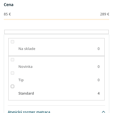
o
Cena
d
u
85
€
289
€
k
t
o
v
Na sklade
0
Novinka
0
Tip
0
Standard
4
Atypický rozmer matraca