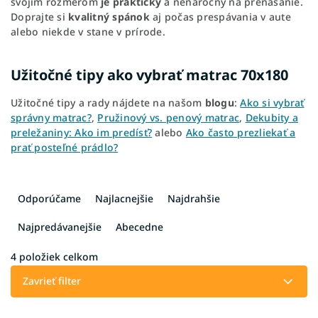
svojim rozmerom
je praktický
a nenáročný na prenášanie.
Doprajte si
kvalitný spánok
aj počas prespávania v aute
alebo niekde v stane v prírode.
Užitočné tipy ako vybrať matrac 70x180
Užitočné tipy a rady nájdete na našom
blogu
:
Ako si vybrať
správny matrac?
,
Pružinový vs. penový matrac
,
Dekubity a
preležaniny: Ako im predísť?
alebo
Ako často prezliekať a
prať posteľné prádlo?
R
a
Odporúčame
Najlacnejšie
Najdrahšie
d
e
Najpredávanejšie
Abecedne
n
i
4
položiek celkom
e
Zavrieť filter
p
r