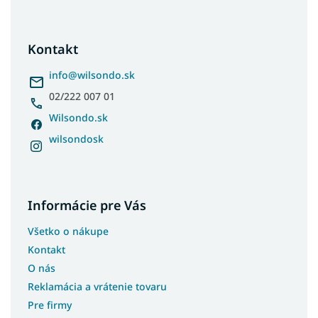
á
Matrace 70x160
p
Matrace 70x170
ä
Kontakt
t
Matrace 70x190
i
info
@
wilsondo.sk
Matrace 70x200
e
02/222 007 01
Matrace 75x180
Wilsondo.sk
Matrace 75x190
wilsondosk
Matrace 75x200
Matrace 80x120
Matrace 80x170
Informácie pre Vás
Matrace 80x185
Matrace 80x195
Všetko o nákupe
Matrace 85x185
Kontakt
Matrace 85x190
O nás
Reklamácia a vrátenie tovaru
Matrace 85x195
Pre firmy
Matrace 85x200