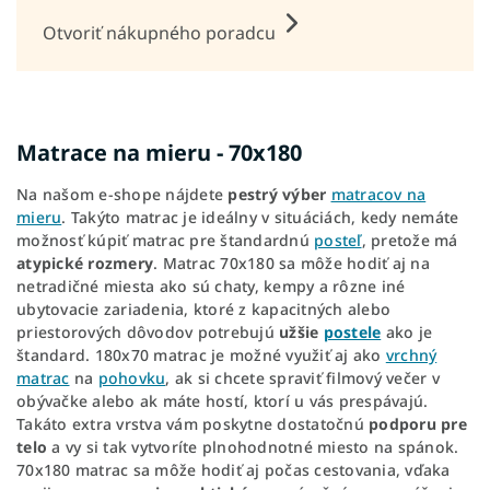
Otvoriť nákupného poradcu
Matrace na mieru - 70x180
Na našom e-shope nájdete
pestrý výber
matracov na
mieru
. Takýto matrac je ideálny v situáciách, kedy nemáte
možnosť kúpiť matrac pre štandardnú
posteľ
, pretože má
atypické rozmery
. Matrac 70x180 sa môže hodiť aj na
netradičné miesta ako sú chaty, kempy a rôzne iné
ubytovacie zariadenia, ktoré z kapacitných alebo
priestorových dôvodov potrebujú
užšie
postele
ako je
štandard. 180x70 matrac je možné využiť aj ako
vrchný
matrac
na
pohovku
, ak si chcete spraviť filmový večer v
obývačke alebo ak máte hostí, ktorí u vás prespávajú.
Takáto extra vrstva vám poskytne dostatočnú
podporu pre
telo
a vy si tak vytvoríte plnohodnotné miesto na spánok.
70x180 matrac sa môže hodiť aj počas cestovania, vďaka