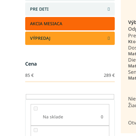
PRE DETI
Výb
AKCIA MESIACA
Odp
Pre
VÝPREDAJ
Kto
Do
Mat
Die
Cena
Mat
Sen
85
€
289
€
Mat
Nie
Žia
Na sklade
0
Otv