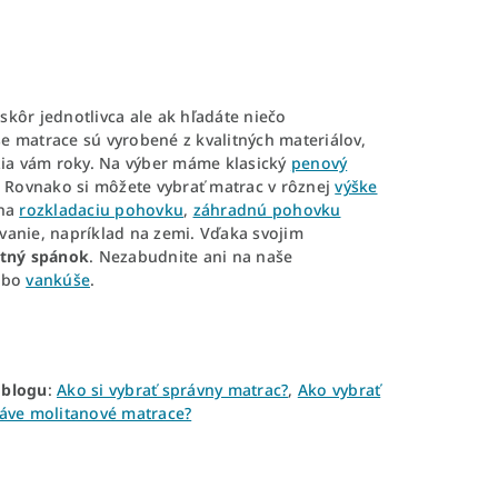
kôr jednotlivca ale ak hľadáte niečo
še matrace sú vyrobené z kvalitných materiálov,
ržia vám roky. Na výber máme klasický
penový
Rovnako si môžete vybrať matrac v rôznej
výške
 na
rozkladaciu pohovku
,
záhradnú pohovku
vanie, napríklad na zemi. Vďaka svojim
otný spánok
. Nezabudnite ani na naše
ebo
vankúše
.
m
blogu
:
Ako si vybrať správny matrac?
,
Ako vybrať
ráve molitanové matrace?