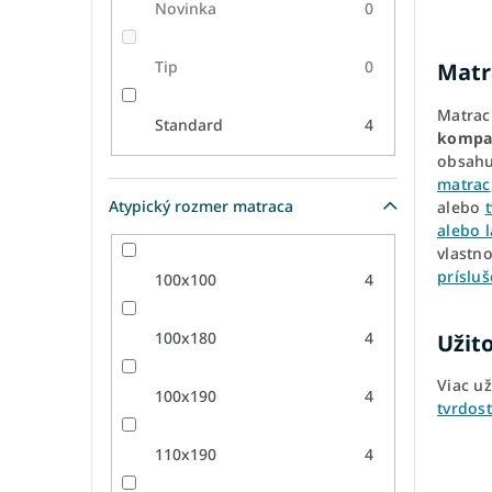
Novinka
0
Tip
0
Matr
Matrac
Standard
4
kompak
obsah
matrac
Atypický rozmer matraca
alebo
alebo l
vlastn
príslu
100x100
4
100x180
4
Užit
Viac u
100x190
4
tvrdos
110x190
4