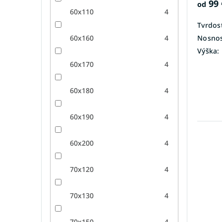
99 
od
60x110
4
Tvrdosť
Nosnos
60x160
4
Výška:
60x170
4
60x180
4
60x190
4
60x200
4
70x120
4
70x130
4
70x150
4