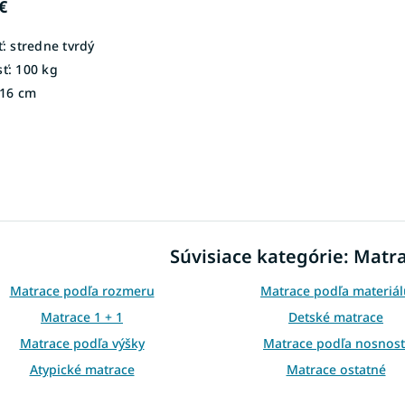
€
:
stredne tvrdý
ť:
100 kg
16 cm
O
v
l
á
d
Súvisiace kategórie: Matr
a
c
i
Matrace podľa rozmeru
Matrace podľa materiál
e
Matrace 1 + 1
Detské matrace
p
r
Matrace podľa výšky
Matrace podľa nosnost
v
Atypické matrace
Matrace ostatné
k
y