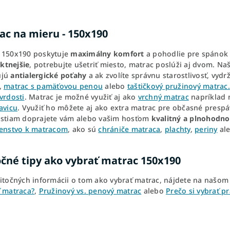
ac na mieru - 150x190
 150x190 poskytuje
maximálny komfort
a pohodlie pre spánok s
tnejšie
, potrebujte ušetriť miesto, matrac poslúži aj dvom. Na
ujú
antialergické poťahy
a ak zvolíte správnu starostlivosť, vyd
,
matrac s pamäťovou penou
alebo
taštičkový pružinový matrac.
tvrdosti
. Matrac je možné využiť aj ako
vrchný matrac
napríklad
avicu
. Využiť ho môžete aj ako extra matrac pre občasné prespá
ostiam doprajete vám alebo vašim hosťom
kvalitný a plnohodn
šenstvo k matracom
, ako sú
chrániče matraca
,
plachty
,
periny
al
očné tipy ako vybrať matrac 150x190
žitočných informácii o tom ako vybrať matrac, nájdete na našo
ť matraca?
,
Pružinový vs. penový matrac
alebo
Prečo si vybrať p