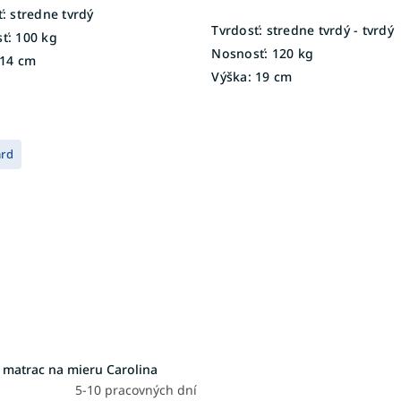
:
stredne tvrdý
Tvrdosť:
stredne tvrdý - tvrdý
ť:
100 kg
Nosnosť:
120 kg
14 cm
Výška:
19 cm
ard
 matrac na mieru Carolina
5-10 pracovných dní