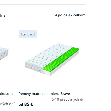
4
položiek celkom
dne
Standard
 kokosom
Penový matrac na mieru Brave
5-10 pracovných dní
85 €
vných dní
od