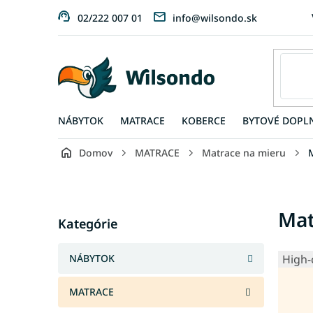
Prejsť
02/222 007 01
info@wilsondo.sk
na
obsah
NÁBYTOK
MATRACE
KOBERCE
BYTOVÉ DOPL
Domov
MATRACE
Matrace na mieru
B
o
č
Preskočiť
Mat
n
Kategórie
kategórie
ý
p
NÁBYTOK
High-
a
n
MATRACE
e
l