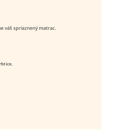
 váš spriaznený matrac.
btice.