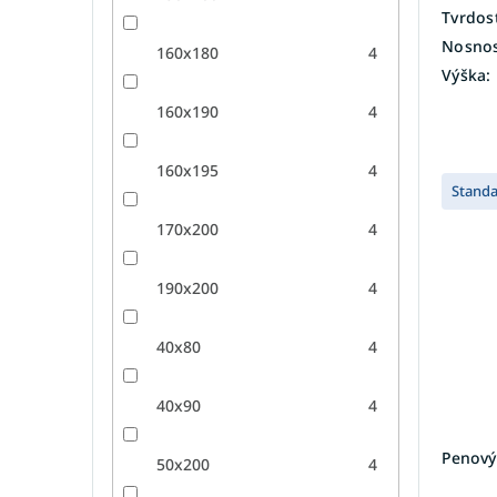
Tvrdosť
Nosnos
160x180
4
Výška:
160x190
4
160x195
4
Stand
170x200
4
190x200
4
40x80
4
40x90
4
Penový
50x200
4