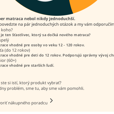
er matraca nebol nikdy jednoduchší.
ovedzte na pár jednoduchých otázok a my vám odporučíme
 koho?
 je ten šťastlivec, ktorý sa dočká nového matraca?
spelý
race vhodné pre osoby vo veku 12 - 120 rokov.
ťa (do 12 rokov)
race vhodné pre deti do 12 rokov. Podporujú správny vývoj chr
ior (60+)
race vhodné pre starších ľudí.
 ste si istí, ktorý produkt vybrať?
dny problém, sme tu, aby sme vám pomohli.
oriť nákupného poradcu