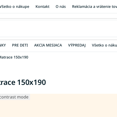
Všetko o nákupe
Kontakt
O nás
Reklamácia a vrátenie to
NKY
PRE DETI
AKCIA MESIACA
VÝPREDAJ
Všetko o nák
Matrace 150x190
race 150x190
contrast mode