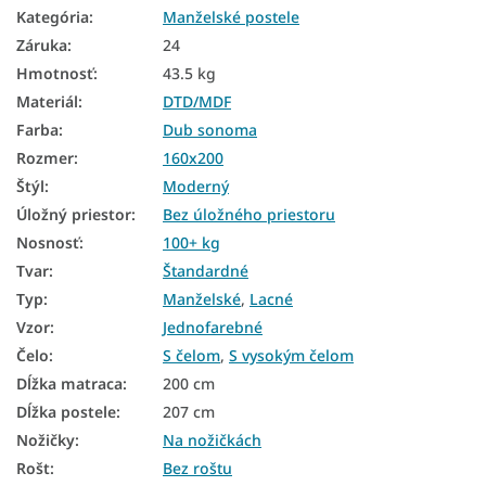
Kategória
:
Manželské postele
Laminátové postele
Záruka
:
24
Manželské postele dub sonoma
Hmotnosť
:
43.5 kg
Materiál
:
DTD/MDF
Postele dub sonoma
Farba
:
Dub sonoma
Manželské postele na nožičkách
Rozmer
:
160x200
Manželské postele z masívu 160x200
Štýl
:
Moderný
Úložný priestor
:
Bez úložného priestoru
Dubové manželské postele 160x200
Nosnosť
:
100+ kg
Biele manželské postele 160x200
Tvar
:
Štandardné
Manželské postele dub sonoma 160x200
Typ
:
Manželské
,
Lacné
Vzor
:
Jednofarebné
Manželské postele 160x200 čalúnené
Čelo
:
S čelom
,
S vysokým čelom
Jednofarebné postele
Dĺžka matraca
:
200 cm
Dĺžka postele
:
207 cm
Postele s čelom
Nožičky
:
Na nožičkách
Moderné postele s úložným priestorom
Rošt
:
Bez roštu