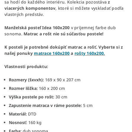
sa hodí do každého interiéru. Kolekcia pozostáva
z
viacerých komponentov
, ktoré si môžete vyskladať podľa
vlastných predstáv.
Manželská posteľ Idea 160x200
v príjemnej farbe dub
sonoma.
Matrac a rošt nie sú súčasťou postele!
K posteli je potrebné dokúpiť matrac a rošť. Vyberte si z
našej ponuky
matrace 160x200
a
rošty 160x200.
Vlastnosti produktu:
Rozmery (šxvxh):
169 x 90 x 207 cm
Rozmer lôžka:
160 x 200 cm
Výška postele po rošt:
30 cm
Zapustenie matraca v ráme postele:
5 cm
Materiál:
DTD
Nosnosť:
160 kg
Farba:
dub sonoma