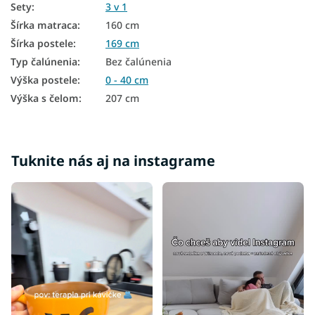
Postele 3v1
Sety
:
3 v 1
Šírka matraca
:
160 cm
Lacné postele 140x200
Šírka postele
:
169 cm
Lacné postele 160x200
Typ čalúnenia
:
Bez čalúnenia
Výška postele
:
0 - 40 cm
Lacné postele 180x200
Výška s čelom
:
207 cm
Lacné postele s úložným priestorom
Lacné manželské postele
Lacné čalúnené manželské postele
Tuknite nás aj na instagrame
Lacné manželské postele s úložným priestorom
Lacné postele
Postele na nohách
Postele s vysokým čelom
Nízke postele
Nízke manželské postele