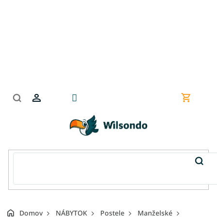
Prejsť
na
obsah
Nákupn
košík
Domov
NÁBYTOK
Postele
Manželské