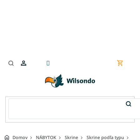
Prejsť
na
obsah
Nákupn
košík
Domov
NÁBYTOK
Skrine
Skrine podľa typu