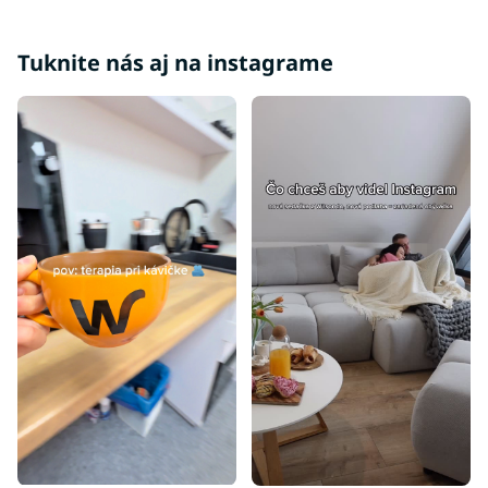
Skrine na chodbu
Skrine do spálne
Tuknite nás aj na instagrame
Úzke skrine