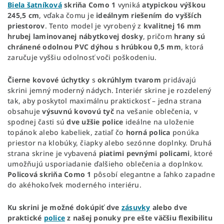
Biela šatníková
skriňa Como 1
vyniká
atypickou výškou
245,5 cm
, vďaka čomu je
ideálnym riešením do vyšších
priestorov
. Tento model je vyrobený z
kvalitnej 16 mm
hrubej laminovanej nábytkovej dosky
, pričom
hrany sú
chránené odolnou PVC dýhou s hrúbkou 0,5 mm
, ktorá
zaručuje vyššiu odolnosť voči poškodeniu.
Čierne kovové úchytky
s
okrúhlym tvarom
pridávajú
skrini jemný moderný nádych. Interiér skrine je rozdelený
tak, aby poskytol maximálnu praktickosť – jedna strana
obsahuje
výsuvnú kovovú tyč
na vešanie oblečenia, v
spodnej časti sú
dve užšie police
ideálne na uloženie
topánok alebo kabeliek, zatiaľ čo
horná polica
ponúka
priestor na klobúky, čiapky alebo sezónne doplnky. Druhá
strana skrine je vybavená
piatimi pevnými policami
, ktoré
umožňujú usporiadanie ďalšieho oblečenia a doplnkov.
Policová skriňa Como 1
pôsobí elegantne a ľahko zapadne
do akéhokoľvek moderného interiéru.
Ku skrini je možné dokúpiť dve
zásuvky
alebo dve
praktické
police
z našej ponuky pre ešte väčšiu flexibilitu