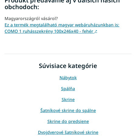
Produkt predávame aj v ďalších našich
obchodoch:
Magyarországról vásárol?
Ez a termék megtalálható magyar webáruházunkban is:
COMO 1 ruhásszekrény 100x246x40 - fehér
↗
Súvisiace kategórie
Nábytok
Spálňa
Skrine
Šatníkové skrine do spálne
Skrine do predsiene
Dvojdverové šatníkové skrine