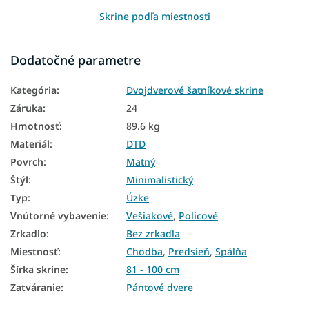
Skrine podľa miestnosti
Skrine podľa šírky
Dodatočné parametre
Skrine podľa výšky
Kategória
:
Dvojdverové šatníkové skrine
Skrine podľa materiálu
Záruka
:
24
Skrine podľa farby
Hmotnosť
:
89.6 kg
Skrine podľa štýlu
Materiál
:
DTD
Povrch
:
Matný
Skrine podľa typu
Štýl
:
Minimalistický
Lacné skrine
Typ
:
Úzke
Vnútorné vybavenie
:
Vešiakové
,
Policové
Úzke šatníkové skrine
Zrkadlo
:
Bez zrkadla
Vešiakové skrine
Miestnosť
:
Chodba
,
Predsieň
,
Spálňa
Policové skrine
Šírka skrine
:
81 - 100 cm
Zatváranie
:
Pántové dvere
Šatníkové skrine s klasickým zatváraním