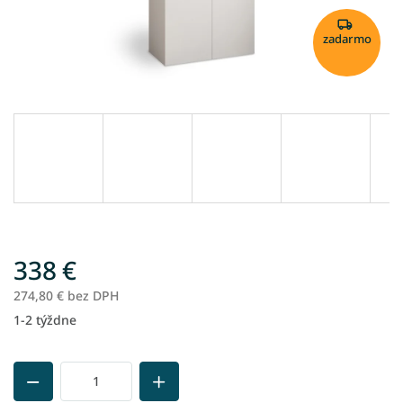
zadarmo
338 €
274,80 € bez DPH
1-2 týždne
Jednotková
cena: