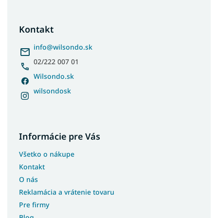
á
p
ä
Kontakt
t
i
info
@
wilsondo.sk
e
02/222 007 01
Wilsondo.sk
wilsondosk
Informácie pre Vás
Všetko o nákupe
Kontakt
O nás
Reklamácia a vrátenie tovaru
Pre firmy
Blog