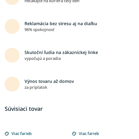
nečakajte na kuriéra celý deň
Reklamácia bez stresu aj na diaľku
96% spokojnosť
Skutoční ľudia na zákazníckej linke
vypočujú a poradia
Výnos tovaru až domov
za príplatok
Súvisiaci tovar
Viac farieb
Viac farieb