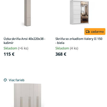
p
i
s
p
r
o
d
zadarmo
u
Úzka skriňa Ansi 40x220x38 -
Skriňa so zrkadlom Valery II 150
k
kašmír
- biela
t
Skladom
(>6 ks)
Skladom
(4 ks)
o
115 €
368 €
v
Viac farieb