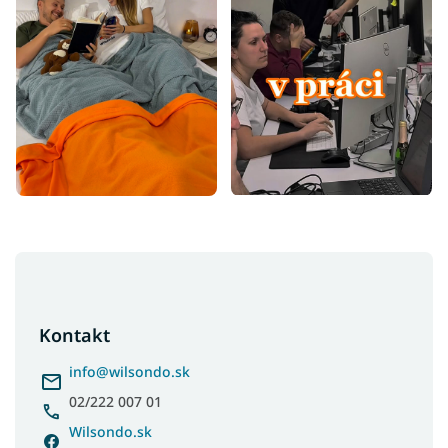
Z
á
p
ä
Kontakt
t
i
info
@
wilsondo.sk
e
02/222 007 01
Wilsondo.sk