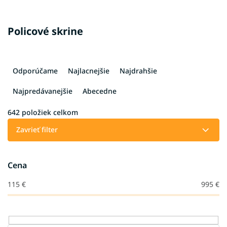
Policové skrine
R
a
Odporúčame
Najlacnejšie
Najdrahšie
d
e
Najpredávanejšie
Abecedne
n
i
642
položiek celkom
e
Zavrieť filter
p
r
o
Cena
d
u
115
€
995
€
k
t
o
v