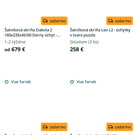
zadarmo
zadarmo
Šatníková skriňa Dakota 2
Šatníková skriňa Leo L2 - úchytky
160x235x45/60 čierny úchyt -
v tvare puzzle
kašmír
1-2 týždne
Skladom
(3 ks)
679 €
258 €
od
Viac farieb
Viac farieb
zadarmo
zadarmo