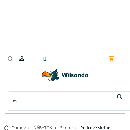
Prejsť
na
obsah
Nákupn
košík
Domov
NÁBYTOK
Skrine
Policové skrine