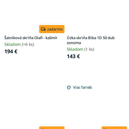
zadarmo
Šatníková skriňa Olafi - kašmír
Úzka skriňa Biba 1D 50 dub
sonoma
Skladom
(>6 ks)
Skladom
(1 ks)
194 €
143 €
Viac farieb