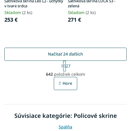
Šatníková skriňa Leo L2 - úchytky
Šatníková skriňa LUCA S3 -
v tvare srdca
zelená
Skladom
(2 ks)
Skladom
(2 ks)
253 €
271 €
Načítať 24 ďalších
S
1
27
t
O
r
642
položiek celkom
v
á
l
n
Hore
á
k
o
d
v
a
a
c
n
i
i
Súvisiace kategórie: Policové skrine
e
e
p
r
Spálňa