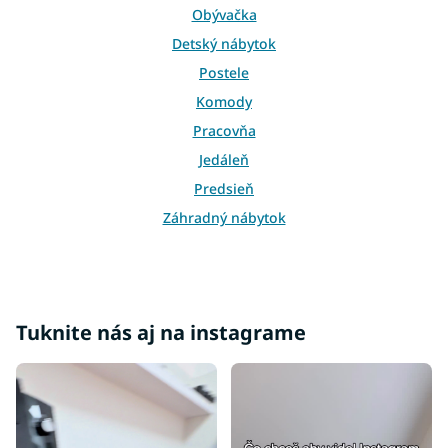
v
Obývačka
k
y
Detský nábytok
v
Postele
ý
p
Komody
i
Pracovňa
s
u
Jedáleň
Predsieň
Záhradný nábytok
Služby
Vešiakové skrine
Skrine so zrkadlom
Tuknite nás aj na instagrame
Skrine v dekore buku