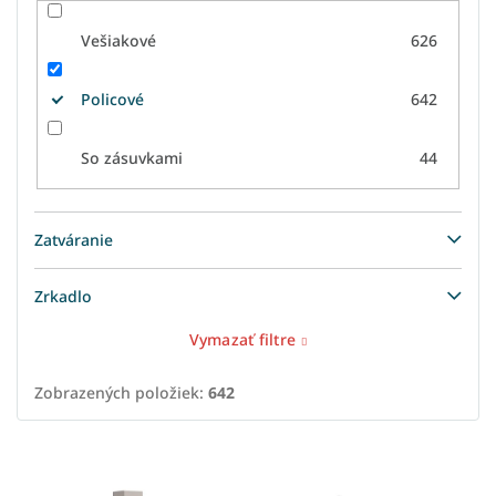
Vešiakové
626
Policové
642
So zásuvkami
44
Zatváranie
Zrkadlo
Vymazať filtre
Zobrazených položiek:
642
V
ý