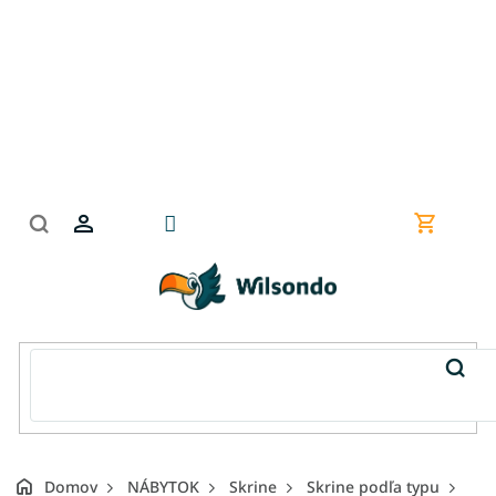
Prejsť
na
obsah
Nákupn
košík
Domov
NÁBYTOK
Skrine
Skrine podľa typu