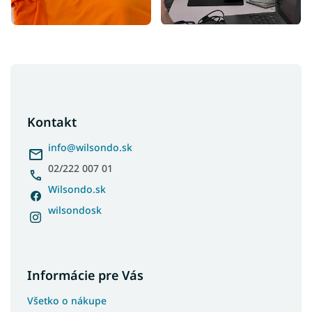
Z
á
p
ä
Kontakt
t
i
info
@
wilsondo.sk
e
02/222 007 01
Wilsondo.sk
wilsondosk
Informácie pre Vás
Všetko o nákupe