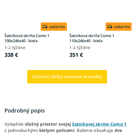
zadarmo
zadarmo
Šatníková skriňa Como 1
Šatníková skriňa Como 1
100x246x40 - biela
110x246x40 - biela
1-2 týždne
1-2 týždne
338 €
351 €
Zobraziť všetky súvisiace produkty
Podrobný popis
Vylepšite
úložný priestor
svojej
šatníkovej skrine
Como 1
s jednoduchými
bielymi policami
. Balenie obsahuje
dve