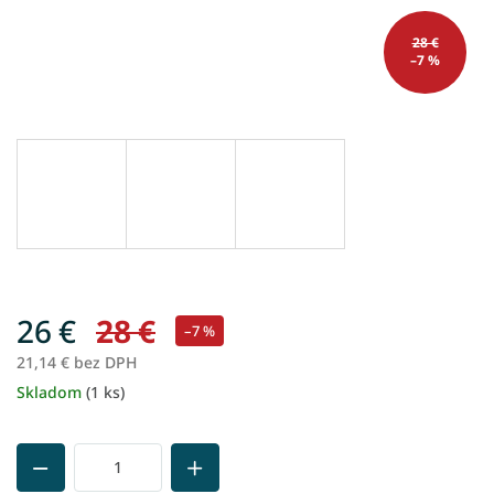
28 €
–7 %
26 €
28 €
–7 %
21,14 € bez DPH
Skladom
(1 ks)
Jednotková
cena: