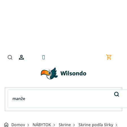
Prejsť
na
obsah
Nákupn
košík
Domov
NÁBYTOK
Skrine
Skrine podľa šírky