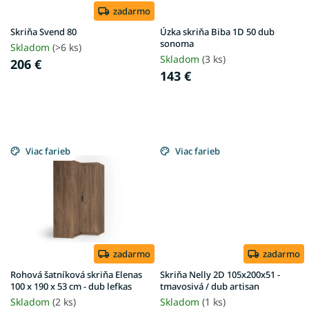
d
zadarmo
u
Skriňa Svend 80
Úzka skriňa Biba 1D 50 dub
k
sonoma
Skladom
(>6 ks)
t
Skladom
(3 ks)
206 €
o
143 €
v
Viac farieb
Viac farieb
zadarmo
zadarmo
Rohová šatníková skriňa Elenas
Skriňa Nelly 2D 105x200x51 -
100 x 190 x 53 cm - dub lefkas
tmavosivá / dub artisan
Skladom
(2 ks)
Skladom
(1 ks)