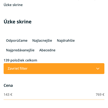
Úzke skrine
Úzke skrine
R
a
Odporúčame
Najlacnejšie
Najdrahšie
d
e
Najpredávanejšie
Abecedne
n
i
139
položiek celkom
e
Zavrieť filter
p
r
o
Cena
d
u
143
€
769
€
k
t