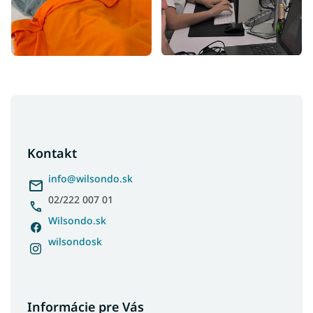
Z
á
p
ä
Kontakt
t
i
info
@
wilsondo.sk
e
02/222 007 01
Wilsondo.sk
wilsondosk
Informácie pre Vás