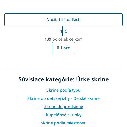
Načítať 24 ďalších
S
1
6
t
O
r
139
položiek celkom
v
á
l
n
Hore
á
k
o
d
v
a
a
c
n
i
i
Súvisiace kategórie: Úzke skrine
e
e
p
r
Skrine podľa typu
v
Skrine do detskej izby - Detské skrine
k
y
Skrine do predsiene
v
Kúpeľňové skrinky
ý
p
Skrine podľa miestnosti