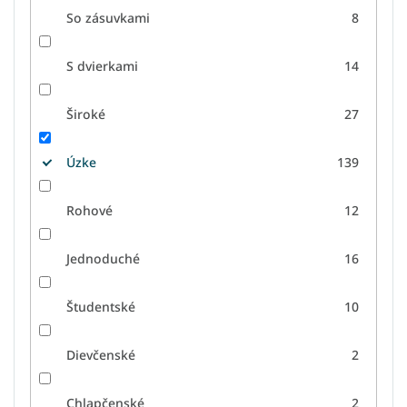
So zásuvkami
8
S dvierkami
14
Široké
27
Úzke
139
Rohové
12
Jednoduché
16
Študentské
10
Dievčenské
2
Chlapčenské
2