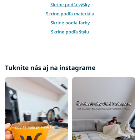
i
Skrine podľa výšky
s
u
Skrine podľa materiálu
Skrine podľa farby
Skrine podľa štýlu
Lacné skrine
Vešiakové skrine
Policové skrine
Tuknite nás aj na instagrame
Skrine so zrkadlom
Skrine v dekore buku