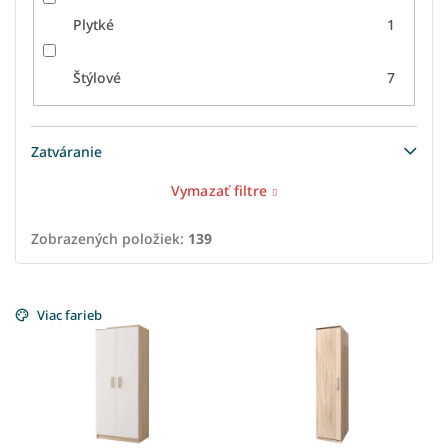
Plytké
1
Štýlové
7
Zatváranie
Vymazať filtre
Zobrazených položiek:
139
V
ý
Viac farieb
p
i
s
p
r
o