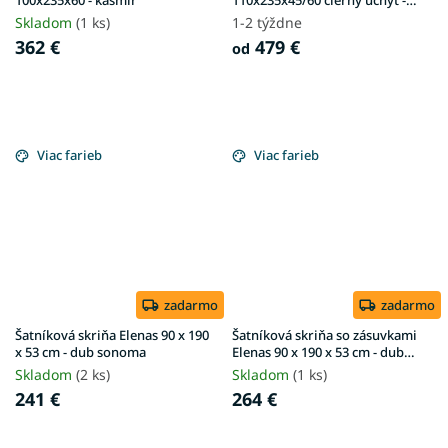
kašmír
Skladom
(1 ks)
1-2 týždne
362 €
479 €
od
Viac farieb
Viac farieb
zadarmo
zadarmo
Šatníková skriňa Elenas 90 x 190
Šatníková skriňa so zásuvkami
x 53 cm - dub sonoma
Elenas 90 x 190 x 53 cm - dub
sonoma
Skladom
(2 ks)
Skladom
(1 ks)
241 €
264 €