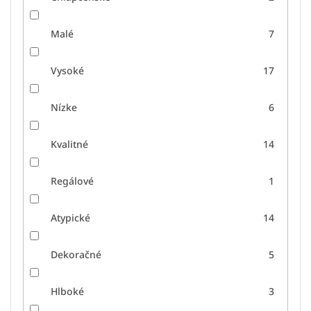
Malé
7
Vysoké
17
Nízke
6
Kvalitné
14
Regálové
1
Atypické
14
Dekoračné
5
Hlboké
3