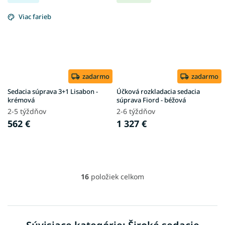
Viac farieb
zadarmo
zadarmo
Sedacia súprava 3+1 Lisabon -
Účková rozkladacia sedacia
krémová
súprava Fiord - béžová
2-5 týždňov
2-6 týždňov
562 €
1 327 €
16
položiek celkom
O
v
l
á
d