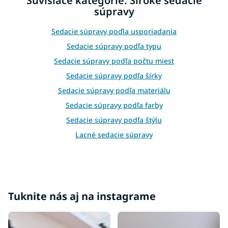
Súvisiace kategórie: Široké sedacie
a
súpravy
c
i
e
Sedacie súpravy poďla usporiadania
p
Sedacie súpravy podľa typu
r
v
Sedacie súpravy podľa počtu miest
k
Sedacie súpravy podľa šírky
y
v
Sedacie súpravy podľa materiálu
ý
Sedacie súpravy podľa farby
p
i
Sedacie súpravy podľa štýlu
s
Lacné sedacie súpravy
u
Sedacie súpravy podľa účelu
Rohové sedacie súpravy
Sedacie súpravy v tvare U
Tuknite nás aj na instagrame