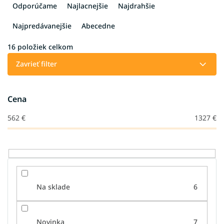
a
Odporúčame
Najlacnejšie
Najdrahšie
d
e
Najpredávanejšie
Abecedne
n
i
16
položiek celkom
e
Zavrieť filter
p
r
o
Cena
d
u
562
€
1327
€
k
t
o
v
Na sklade
6
Novinka
7