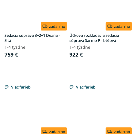
zadarmo
zadarmo
Sedacia súprava 3+2+1 Deana -
Účková rozkladacia sedacia
žltá
súprava Sarmo P - béžová
1-4 týždne
1-4 týždne
759 €
922 €
Viac farieb
Viac farieb
zadarmo
zadarmo