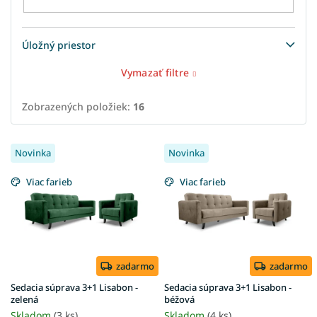
Úložný priestor
Vymazať filtre
Zobrazených položiek:
16
V
Novinka
Novinka
ý
p
Viac farieb
Viac farieb
i
s
p
r
o
d
zadarmo
zadarmo
u
Sedacia súprava 3+1 Lisabon -
Sedacia súprava 3+1 Lisabon -
k
zelená
béžová
t
Skladom
(3 ks)
Skladom
(4 ks)