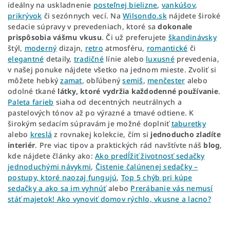
ideálny na uskladnenie
posteľnej bielizne
,
vankúšov
,
prikrývok
či sezónnych vecí. Na
Wilsondo.sk
nájdete široké
sedacie súpravy v prevedeniach, ktoré sa
dokonale
prispôsobia vášmu vkusu
. Či už preferujete
škandinávsky
štýl,
moderný
dizajn,
retro
atmosféru,
romantické
či
elegantné
detaily,
tradičné
línie alebo
luxusné
prevedenia,
v našej ponuke nájdete všetko na jednom mieste. Zvoliť si
môžete hebký
zamat
, obľúbený
semiš
,
menčester
alebo
odolné tkané
látky, ktoré
vydržia každodenné používanie
.
Paleta farieb
siaha od decentných neutrálnych a
pastelových tónov až po výrazné a tmavé odtiene. K
širokým sedacím súpravám je možné doplniť
taburetky
alebo
kreslá
z rovnakej kolekcie, čím si
jednoducho zladíte
interiér
. Pre viac tipov a praktických rád navštívte náš
blog
,
kde nájdete články ako:
Ako predĺžiť životnosť sedačky
jednoduchými návykmi
,
Čistenie čalúnenej sedačky –
postupy, ktoré naozaj fungujú
,
Top 5 chýb pri kúpe
sedačky a ako sa im vyhnúť
alebo
Prerábanie vás nemusí
stáť majetok! Ako vynoviť domov rýchlo, vkusne a lacno?
R