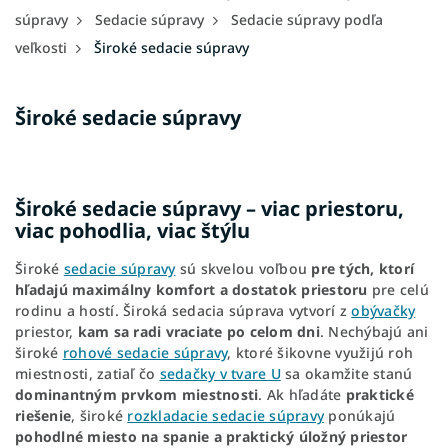
súpravy
Sedacie súpravy
Sedacie súpravy podľa
veľkosti
Široké sedacie súpravy
Široké sedacie súpravy
Široké sedacie súpravy – viac priestoru,
viac pohodlia, viac štýlu
Široké
sedacie súpravy
sú skvelou voľbou
pre tých, ktorí
hľadajú
maximálny komfort a dostatok priestoru
pre celú
rodinu a hostí. Široká sedacia súprava vytvorí z
obývačky
priestor,
kam sa radi vraciate po celom dni
. Nechýbajú ani
široké
rohové sedacie súpravy
, ktoré šikovne využijú roh
miestnosti, zatiaľ čo
sedačky v tvare U
sa okamžite stanú
dominantným prvkom miestnosti
. Ak hľadáte
praktické
riešenie
, široké
rozkladacie sedacie súpravy
ponúkajú
pohodlné miesto na spanie
a
praktický úložný priestor