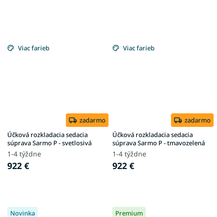
Viac farieb
Viac farieb
zadarmo
zadarmo
Účková rozkladacia sedacia
Účková rozkladacia sedacia
súprava Sarmo P - svetlosivá
súprava Sarmo P - tmavozelená
1-4 týždne
1-4 týždne
922 €
922 €
Novinka
Premium