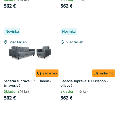
o
562 €
562 €
v
Novinka
Novinka
Viac farieb
Viac farieb
zadarmo
zadarmo
Sedacia súprava 3+1 Lisabon -
Sedacia súprava 3+1 Lisabon -
tmavosivá
olivová
Skladom
(4 ks)
Skladom
(>6 ks)
562 €
562 €