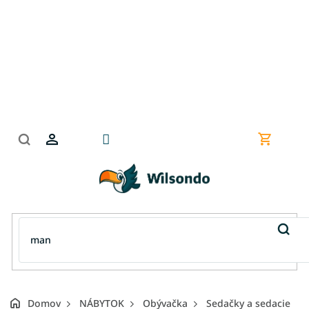
Prejsť
na
obsah
Nákupn
košík
Domov
NÁBYTOK
Obývačka
Sedačky a sedacie