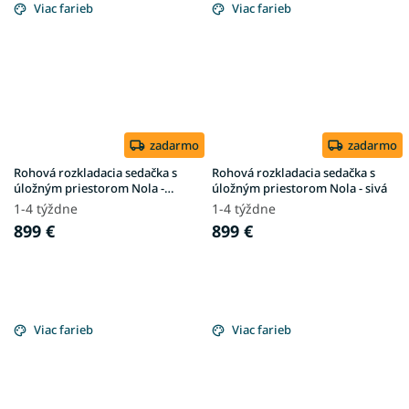
Viac farieb
Viac farieb
zadarmo
zadarmo
Rohová rozkladacia sedačka s
Rohová rozkladacia sedačka s
úložným priestorom Nola -
úložným priestorom Nola - sivá
hnedá
1-4 týždne
1-4 týždne
899 €
899 €
Viac farieb
Viac farieb