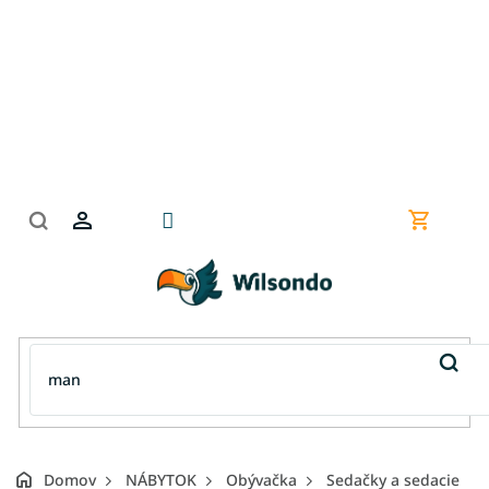
Prejsť
na
obsah
Nákupn
košík
Domov
NÁBYTOK
Obývačka
Sedačky a sedacie