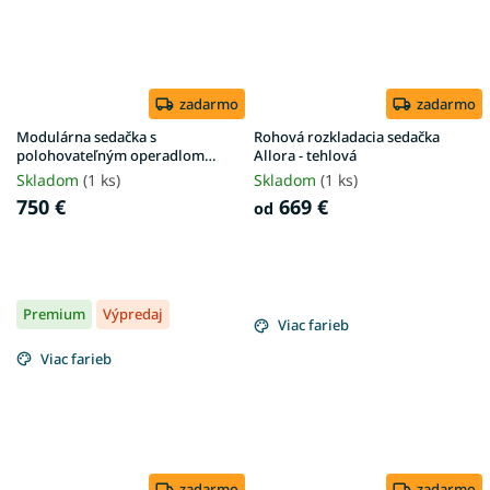
zadarmo
zadarmo
Modulárna sedačka s
Rohová rozkladacia sedačka
polohovateľným operadlom
Allora - tehlová
MODULO - P
Skladom
(1 ks)
Skladom
(1 ks)
750 €
669 €
od
Premium
Výpredaj
Viac farieb
Viac farieb
zadarmo
zadarmo