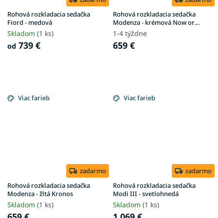
Rohová rozkladacia sedačka
Rohová rozkladacia sedačka
Fiord - medová
Modenza - krémová Now or
Never
Skladom
(1 ks)
1-4 týždne
739 €
659 €
od
Viac farieb
Viac farieb
zadarmo
zadarmo
Rohová rozkladacia sedačka
Rohová rozkladacia sedačka
Modenza - žltá Kronos
Modi III - svetlohnedá
Skladom
(1 ks)
Skladom
(1 ks)
659 €
1 069 €