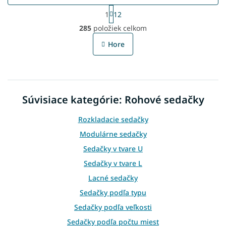
S
1
12
t
O
r
285
položiek celkom
v
á
l
n
Hore
á
k
o
d
v
a
a
c
n
i
i
Súvisiace kategórie: Rohové sedačky
e
e
p
r
Rozkladacie sedačky
v
Modulárne sedačky
k
y
Sedačky v tvare U
v
Sedačky v tvare L
ý
p
Lacné sedačky
i
Sedačky podľa typu
s
u
Sedačky podľa veľkosti
Sedačky podľa počtu miest