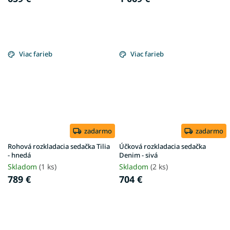
Viac farieb
Viac farieb
zadarmo
zadarmo
Rohová rozkladacia sedačka Tilia
Účková rozkladacia sedačka
- hnedá
Denim - sivá
Skladom
(1 ks)
Skladom
(2 ks)
789 €
704 €