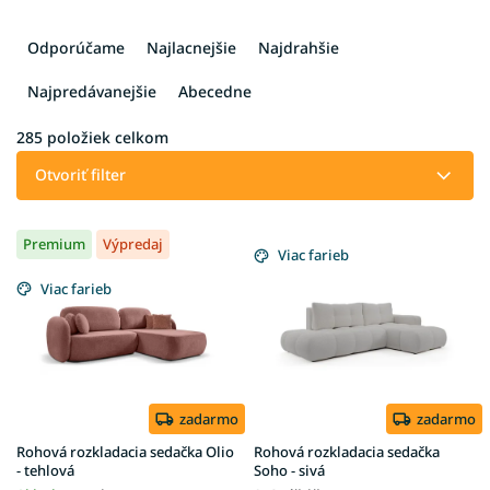
R
a
Odporúčame
Najlacnejšie
Najdrahšie
d
e
Najpredávanejšie
Abecedne
n
i
285
položiek celkom
e
Otvoriť filter
p
r
V
o
Premium
Výpredaj
ý
Viac farieb
d
p
u
Viac farieb
i
k
s
t
p
o
r
v
o
d
zadarmo
zadarmo
u
Rohová rozkladacia sedačka Olio
Rohová rozkladacia sedačka
k
- tehlová
Soho - sivá