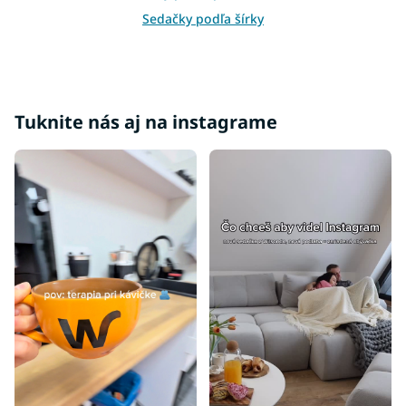
Sedačky podľa šírky
Sedačky podľa miestnosti
Sedačky podľa materiálu
Sedačky podľa farby
Tuknite nás aj na instagrame
Sedačky podľa štýlu
Sedačky podľa účelu