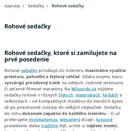
súpravy
Sedačky
Rohové sedačky
Rohové sedačky
Rohové sedačky, ktoré si zamilujete na
prvé posedenie
Rohové
sedačky
prinášajú do interiéru
maximálne využitie
priestoru, pohodlie a štýlový vzhľad
. Vďaka svojmu tvaru
vytvárajú prirodzený kútik
na oddych, rodinné stretnutia
či večerné filmové maratóny. Na
Wilsondo.sk
nájdete
sedačky rohové v rôznych
štýloch
,
materiáloch
,
farbách
a
veľkostiach – od kompaktných modelov do menších bytov
až po priestranné zostavy do veľkých obývačiek. Sedačky
do rohu
dokonale zapadnú do každého interiéru
– či už
preferujete
minimalizmus
,
elegantný
dizajn,
luxusné
prevedenie alebo
tradičný
štýl, určite si
nájdete model,