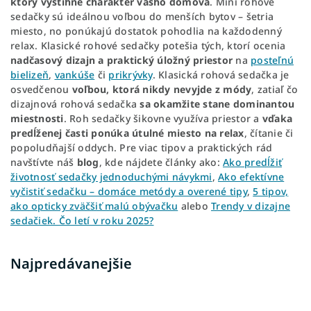
ktorý vystihne charakter vášho domova
. Mini rohové
sedačky sú ideálnou voľbou do menších bytov – šetria
miesto, no ponúkajú dostatok pohodlia na každodenný
relax. Klasické rohové sedačky potešia tých, ktorí ocenia
nadčasový dizajn a praktický úložný priestor
na
posteľnú
bielizeň
,
vankúše
či
prikrývky
. Klasická rohová sedačka je
osvedčenou
voľbou, ktorá nikdy nevyjde z módy
, zatiaľ čo
dizajnová rohová sedačka
sa okamžite stane dominantou
miestnosti
. Roh sedačky šikovne využíva priestor a
vďaka
predĺženej časti ponúka útulné miesto na relax
, čítanie či
popoludňajší oddych. Pre viac tipov a praktických rád
navštívte náš
blog
, kde nájdete články ako:
Ako predĺžiť
životnosť sedačky jednoduchými návykmi
,
Ako efektívne
vyčistiť sedačku – domáce metódy a overené tipy
,
5 tipov,
ako opticky zväčšiť malú obývačku
alebo
Trendy v dizajne
sedačiek. Čo letí v roku 2025?
Najpredávanejšie