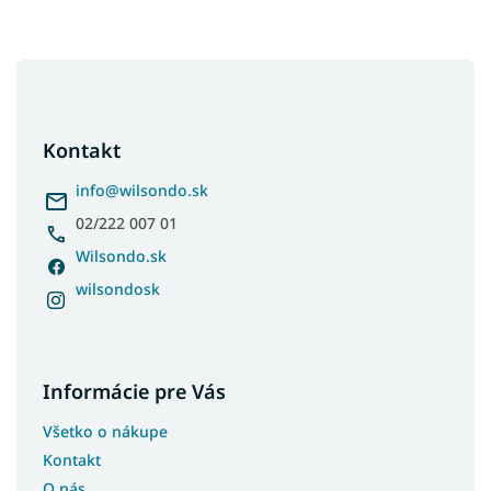
Z
á
p
ä
Kontakt
t
i
info
@
wilsondo.sk
e
02/222 007 01
Wilsondo.sk
wilsondosk
Informácie pre Vás
Všetko o nákupe
Kontakt
O nás