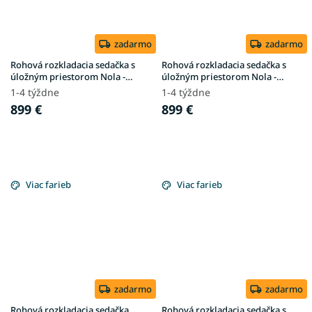
zadarmo
zadarmo
Rohová rozkladacia sedačka s
Rohová rozkladacia sedačka s
úložným priestorom Nola -
úložným priestorom Nola -
zelená
modrá
1-4 týždne
1-4 týždne
899 €
899 €
Viac farieb
Viac farieb
zadarmo
zadarmo
Rohová rozkladacia sedačka
Rohová rozkladacia sedačka s