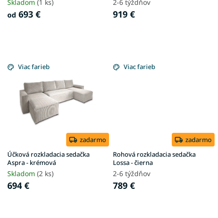
t
Skladom
(1 ks)
2-6 týždňov
o
693 €
919 €
od
v
Viac farieb
Viac farieb
zadarmo
zadarmo
Účková rozkladacia sedačka
Rohová rozkladacia sedačka
Aspra - krémová
Lossa - čierna
Skladom
(2 ks)
2-6 týždňov
694 €
789 €