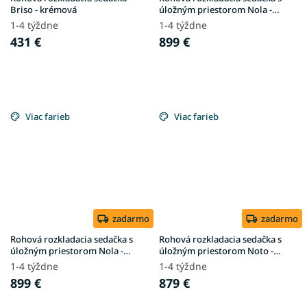
Briso - krémová
úložným priestorom Nola -
horčicová
1-4 týždne
1-4 týždne
431 €
899 €
Viac farieb
Viac farieb
zadarmo
zadarmo
Rohová rozkladacia sedačka s
Rohová rozkladacia sedačka s
úložným priestorom Nola -
úložným priestorom Noto -
krémová
krémová
1-4 týždne
1-4 týždne
899 €
879 €