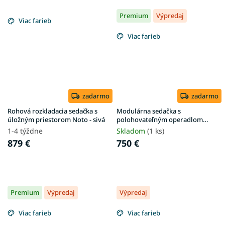
Premium
Výpredaj
Viac farieb
Viac farieb
zadarmo
zadarmo
Rohová rozkladacia sedačka s
Modulárna sedačka s
úložným priestorom Noto - sivá
polohovateľným operadlom
MODULO - L
1-4 týždne
Skladom
(1 ks)
879 €
750 €
Premium
Výpredaj
Výpredaj
Viac farieb
Viac farieb