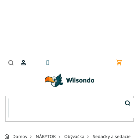
Prejsť
na
obsah
Nákupn
košík
Domov
NÁBYTOK
Obývačka
Sedačky a sedacie