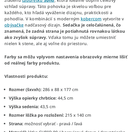
zladenú
taburetku
Soho
, ktorá ideálne doplní celkový
vzhľad súpravy. Táto pohovka je skvelou voľbou pre
každého, kto hľadá vyváženie dizajnu, praktickosti a
pohodlia. V kombinácií s moderným
kobercom
vytvoríte v
obývačke
nadčasový dizajn.
Sedačka je celočalúnená, čo
znamená, že zadná strana je potiahnutá rovnakou látkou
ako zvyšok súpravy.
Vďaka tomu ju môžete umiestniť
nielen k stene, ale aj voľne do priestoru.
Farby sa môžu vplyvom nastavenia obrazovky mierne líšiť
od reálnej farby produktu.
Vlastnosti produktu:
Rozmer (šxvxh):
286 x 88 x 177 cm
Výška opierky chrbtice:
44,5 cm
Výška sedenia:
43,5 cm
Rozmer lôžka po rozložení:
215 x 140 cm
Strana:
možnosť vybrať - pravá / ľavá