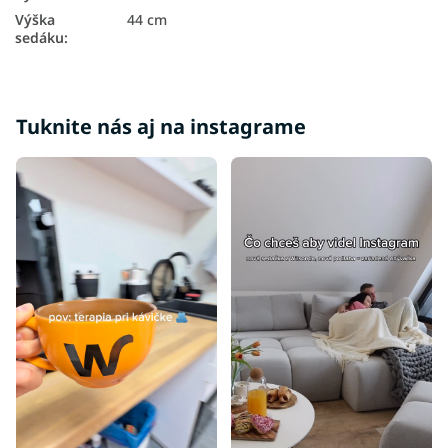
Sedačky do izby
Výška
44 cm
Sedačky do obývačky
sedáku
:
Masívne sedačky
Čalúnené sedačky
Tuknite nás aj na instagrame
Látkové sedačky
Moderné sedačky
Kvalitné sedačky
Sedačky bez opierky hlavy