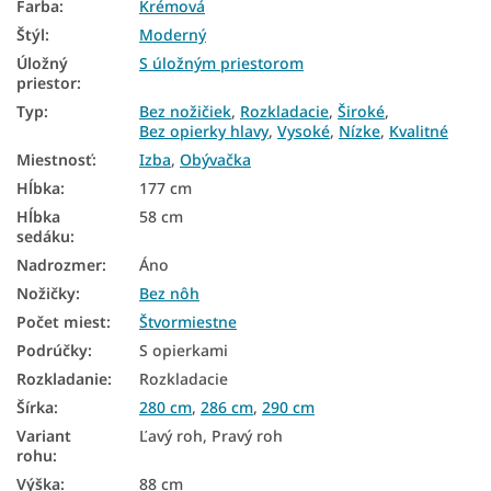
Farba
:
Krémová
Sedačky podľa farby
Štýl
:
Moderný
Sedačky podľa štýlu
Úložný
S úložným priestorom
priestor
:
Lacné sedačky
Typ
:
Bez nožičiek
,
Rozkladacie
,
Široké
,
Sedačky v tvare L
Bez opierky hlavy
,
Vysoké
,
Nízke
,
Kvalitné
Miestnosť
:
Izba
,
Obývačka
Sedačky podľa účelu
Hĺbka
:
177 cm
Sedačky na spanie
Hĺbka
58 cm
sedáku
:
Široké sedačky
Nadrozmer
:
Áno
Nožičky
:
Bez nôh
Vysoké sedačky
Počet miest
:
Štvormiestne
Nízke sedačky
Podrúčky
:
S opierkami
Štvormiestne sedačky
Rozkladanie
:
Rozkladacie
Šírka
:
280 cm
,
286 cm
,
290 cm
Sedačky 280 cm
Variant
Ľavý roh, Pravý roh
Sedačky 290 cm
rohu
:
Výška
:
88 cm