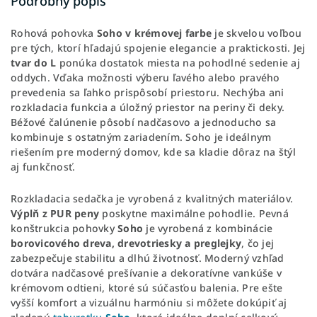
Podrobný popis
Rohová pohovka
Soho v krémovej farbe
je skvelou voľbou
pre tých, ktorí hľadajú spojenie elegancie a praktickosti. Jej
tvar do L
ponúka dostatok miesta na pohodlné sedenie aj
oddych. Vďaka možnosti výberu ľavého alebo pravého
prevedenia sa ľahko prispôsobí priestoru. Nechýba ani
rozkladacia funkcia a úložný priestor na periny či deky.
Béžové čalúnenie pôsobí nadčasovo a jednoducho sa
kombinuje s ostatným zariadením. Soho je ideálnym
riešením pre moderný domov, kde sa kladie dôraz na štýl
aj funkčnosť.
Rozkladacia sedačka je vyrobená z kvalitných materiálov.
Výplň z PUR peny
poskytne maximálne pohodlie. Pevná
konštrukcia pohovky
Soho
je vyrobená z kombinácie
borovicového dreva, drevotriesky a preglejky
, čo jej
zabezpečuje stabilitu a dlhú životnosť. Moderný vzhľad
dotvára nadčasové prešívanie a dekoratívne vankúše v
krémovom odtieni, ktoré sú súčasťou balenia. Pre ešte
vyšší komfort a vizuálnu harmóniu si môžete dokúpiť aj