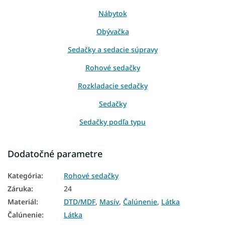
Nábytok
Obývačka
Sedačky a sedacie súpravy
Rohové sedačky
Rozkladacie sedačky
Sedačky
Sedačky podľa typu
Sedačky podľa veľkosti
Dodatočné parametre
Sedačky podľa počtu miest
Kategória
:
Rohové sedačky
Sedačky podľa šírky
Záruka
:
24
Sedačky podľa miestnosti
Materiál
:
DTD/MDF
,
Masív
,
Čalúnenie
,
Látka
Sedačky podľa materiálu
Čalúnenie
:
Látka