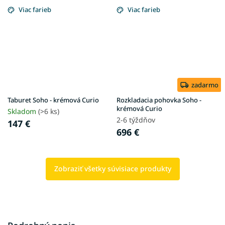
Viac farieb
Viac farieb
zadarmo
Taburet Soho - krémová Curio
Rozkladacia pohovka Soho -
krémová Curio
Skladom
(>6 ks)
2-6 týždňov
147 €
696 €
Zobraziť všetky súvisiace produkty