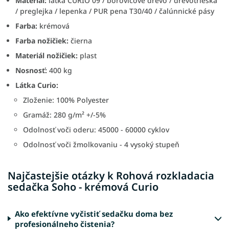
Materiál:
látka CURIO 09 / borovicové drevo / drevotrieska
/ preglejka / lepenka / PUR pena T30/40 / čalúnnické pásy
Farba:
krémová
Farba nožičiek:
čierna
Materiál nožičiek:
plast
Nosnosť:
400 kg
Látka Curio:
Zloženie: 100% Polyester
Gramáž: 280 g/m² +/-5%
Odolnosť voči oderu: 45000 - 60000 cyklov
Odolnosť voči žmolkovaniu - 4 vysoký stupeň
Najčastejšie otázky k Rohová rozkladacia
sedačka Soho - krémová Curio
Ako efektívne vyčistiť sedačku doma bez
profesionálneho čistenia?