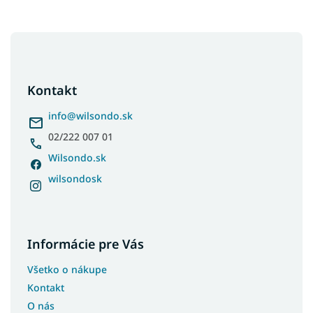
Z
á
p
ä
Kontakt
t
i
info
@
wilsondo.sk
e
02/222 007 01
Wilsondo.sk
wilsondosk
Informácie pre Vás
Všetko o nákupe
Kontakt
O nás