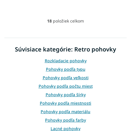
18
položiek celkom
O
v
l
á
d
Súvisiace kategórie: Retro pohovky
a
c
Rozkladacie pohovky
i
e
Pohovky podľa typu
p
Pohovky podľa veľkosti
r
v
Pohovky podľa počtu miest
k
Pohovky podľa šírky
y
v
Pohovky podľa miestnosti
ý
p
Pohovky podľa materiálu
i
Pohovky podľa farby
s
u
Lacné pohovky