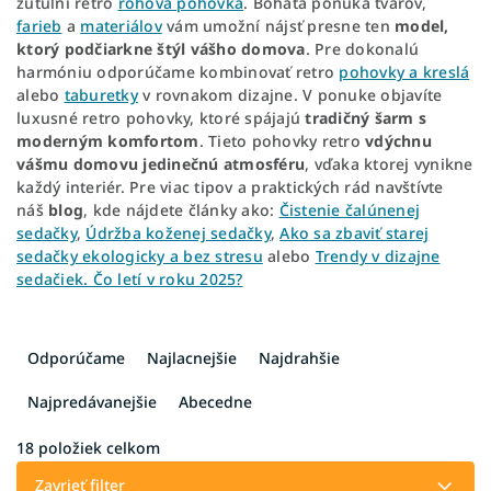
zútulní retro
rohová pohovka
. Bohatá ponuka tvarov,
farieb
a
materiálov
vám umožní nájsť presne ten
model,
ktorý podčiarkne štýl vášho domova
. Pre dokonalú
harmóniu odporúčame kombinovať retro
pohovky a kreslá
alebo
taburetky
v rovnakom dizajne. V ponuke objavíte
luxusné retro pohovky, ktoré spájajú
tradičný šarm s
moderným komfortom
. Tieto pohovky retro
vdýchnu
vášmu domovu jedinečnú atmosféru
, vďaka ktorej vynikne
každý interiér. Pre viac tipov a praktických rád navštívte
náš
blog
, kde nájdete články ako:
Čistenie čalúnenej
sedačky
,
Údržba koženej sedačky
,
Ako sa zbaviť starej
sedačky ekologicky a bez stresu
alebo
Trendy v dizajne
sedačiek. Čo letí v roku 2025?
R
a
Odporúčame
Najlacnejšie
Najdrahšie
d
e
Najpredávanejšie
Abecedne
n
i
18
položiek celkom
e
Zavrieť filter