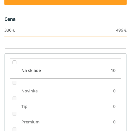
p
r
o
Cena
d
u
336
€
496
€
k
t
o
v
Na sklade
10
Novinka
0
Tip
0
Premium
0