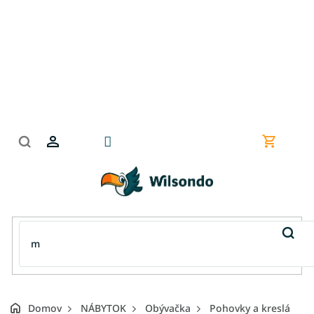
Prejsť
na
obsah
Nákupn
košík
Domov
NÁBYTOK
Obývačka
Pohovky a kreslá