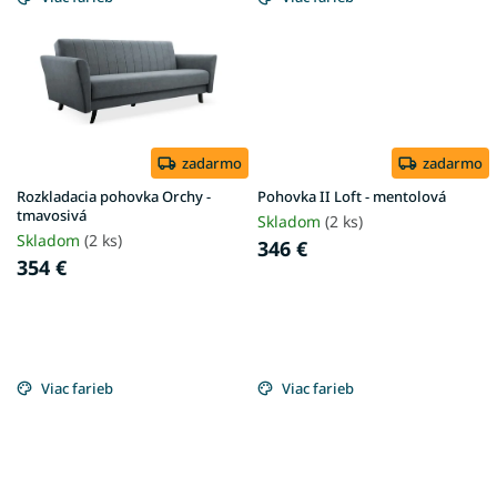
zadarmo
zadarmo
Rozkladacia pohovka Orchy -
Pohovka II Loft - mentolová
tmavosivá
Skladom
(2 ks)
Skladom
(2 ks)
346 €
354 €
Viac farieb
Viac farieb