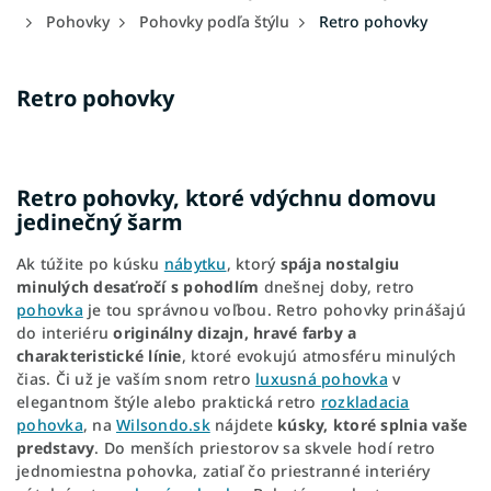
Pohovky
Pohovky podľa štýlu
Retro pohovky
Retro pohovky
Retro pohovky, ktoré vdýchnu domovu
jedinečný šarm
Ak túžite po kúsku
nábytku
, ktorý
spája nostalgiu
minulých desaťročí s pohodlím
dnešnej doby, retro
pohovka
je tou správnou voľbou. Retro pohovky prinášajú
do interiéru
originálny dizajn, hravé farby a
charakteristické línie
, ktoré evokujú atmosféru minulých
čias. Či už je vaším snom retro
luxusná pohovka
v
elegantnom štýle alebo praktická retro
rozkladacia
pohovka
, na
Wilsondo.sk
nájdete
kúsky, ktoré splnia vaše
predstavy
. Do menších priestorov sa skvele hodí retro
jednomiestna pohovka, zatiaľ čo priestranné interiéry