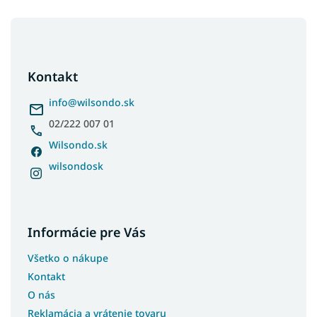
Z
á
p
ä
Kontakt
t
i
info
@
wilsondo.sk
e
02/222 007 01
Wilsondo.sk
wilsondosk
Informácie pre Vás
Všetko o nákupe
Kontakt
O nás
Reklamácia a vrátenie tovaru