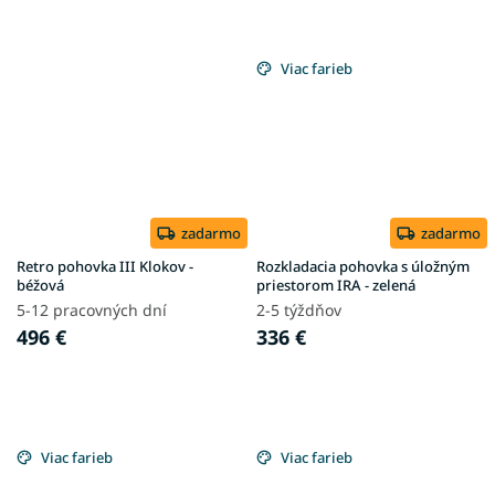
Viac farieb
zadarmo
zadarmo
Retro pohovka III Klokov -
Rozkladacia pohovka s úložným
béžová
priestorom IRA - zelená
5-12 pracovných dní
2-5 týždňov
496 €
336 €
Viac farieb
Viac farieb