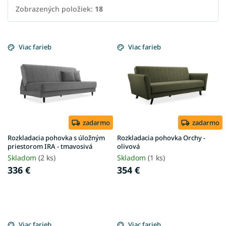
Zobrazených položiek:
18
V
ý
Viac farieb
Viac farieb
p
i
s
p
r
o
d
zadarmo
zadarmo
u
Rozkladacia pohovka s úložným
Rozkladacia pohovka Orchy -
k
priestorom IRA - tmavosivá
olivová
t
Skladom
(2 ks)
Skladom
(1 ks)
o
336 €
354 €
v
Viac farieb
Viac farieb