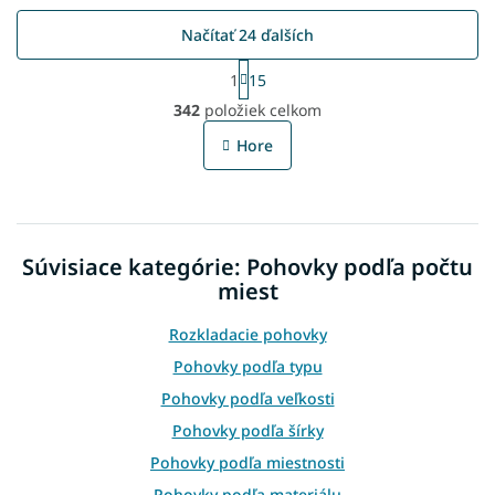
Načítať 24 ďalších
S
1
15
t
O
r
342
položiek celkom
v
á
l
n
Hore
á
k
o
d
v
a
a
c
n
i
i
Súvisiace kategórie: Pohovky podľa počtu
e
e
p
miest
r
v
Rozkladacie pohovky
k
Pohovky podľa typu
y
v
Pohovky podľa veľkosti
ý
Pohovky podľa šírky
p
i
Pohovky podľa miestnosti
s
Pohovky podľa materiálu