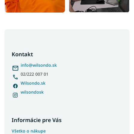
Z
á
p
ä
Kontakt
t
i
info
@
wilsondo.sk
e
02/222 007 01
Wilsondo.sk
wilsondosk
Informácie pre Vás
Všetko o nákupe