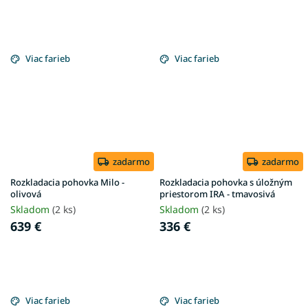
Viac farieb
Viac farieb
zadarmo
zadarmo
Rozkladacia pohovka Milo -
Rozkladacia pohovka s úložným
olivová
priestorom IRA - tmavosivá
Skladom
(2 ks)
Skladom
(2 ks)
639 €
336 €
Viac farieb
Viac farieb