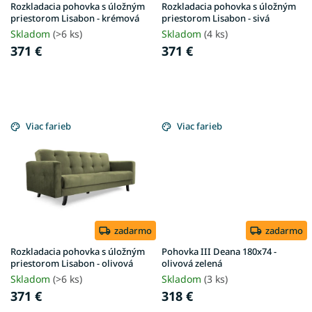
u
Rozkladacia pohovka s úložným
Rozkladacia pohovka s úložným
k
priestorom Lisabon - krémová
priestorom Lisabon - sivá
t
Skladom
(>6 ks)
Skladom
(4 ks)
o
371 €
371 €
v
Viac farieb
Viac farieb
zadarmo
zadarmo
Rozkladacia pohovka s úložným
Pohovka III Deana 180x74 -
priestorom Lisabon - olivová
olivová zelená
Skladom
(>6 ks)
Skladom
(3 ks)
371 €
318 €