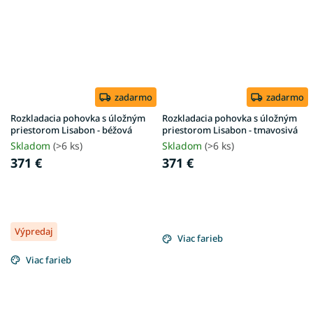
zadarmo
zadarmo
Rozkladacia pohovka s úložným
Rozkladacia pohovka s úložným
priestorom Lisabon - béžová
priestorom Lisabon - tmavosivá
Skladom
(>6 ks)
Skladom
(>6 ks)
371 €
371 €
Výpredaj
Viac farieb
Viac farieb