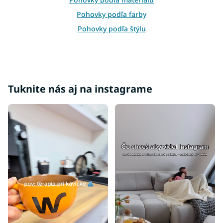
u
Pohovky podľa farby
Pohovky podľa štýlu
Lacné pohovky
Pohovky podľa účelu
Pohovky do tvaru L
Pohovky do tvaru U
Tuknite nás aj na instagrame
Rohové pohovky