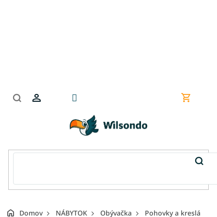
Prejsť
na
obsah
Nákupn
košík
Domov
NÁBYTOK
Obývačka
Pohovky a kreslá