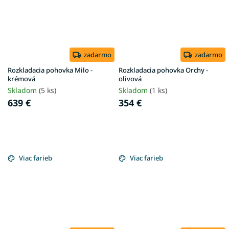
zadarmo
zadarmo
Rozkladacia pohovka Milo -
Rozkladacia pohovka Orchy -
krémová
olivová
Skladom
(5 ks)
Skladom
(1 ks)
639 €
354 €
Viac farieb
Viac farieb