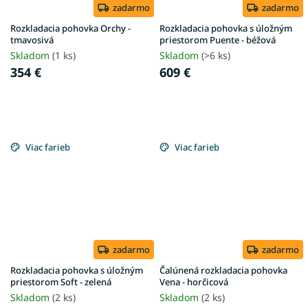
zadarmo
zadarmo
Rozkladacia pohovka Orchy -
Rozkladacia pohovka s úložným
tmavosivá
priestorom Puente - béžová
Skladom
(1 ks)
Skladom
(>6 ks)
354 €
609 €
Viac farieb
Viac farieb
zadarmo
zadarmo
Rozkladacia pohovka s úložným
Čalúnená rozkladacia pohovka
priestorom Soft - zelená
Vena - horčicová
Skladom
(2 ks)
Skladom
(2 ks)