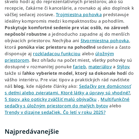
skvelo hodí aj do reprezentatívnych priestorov, ako sú
recepcie, čakárne či kancelárie, a rovnako aj ako doplnok k
väčšej sedacej zostave.
Trojmiestna pohovka
predstavuje
ideálny kompromis medzi kompaktnosťou a pohodlím.
Poskytuje komfortné sedenie pre viac osôb, no zároveň
nepôsobí robustne
a jednoducho zapadne aj do menších
obývacích priestorov. Nechýba ani
štvormiestna pohovka
,
ktorá
ponúka viac priestoru na pohodlné
sedenie a často
disponuje aj
rozkladacou funkciou
alebo
úložným
priestorom
. Bez ohľadu na počet miest, všetky pohovky sú
dostupné v rozmanitej ponuke
farieb
,
materiálov
a
štýlov
,
takže si
ľahko vyberiete model, ktorý sa dokonale hodí
do
vášho interiéru. Pre viac tipov a praktických rád navštívte
náš
blog
, kde nájdete články ako:
Sedačky pre domácnosť
s deťmi alebo zvieratami. Ktoré látky a úpravy sú vhodné?
,
5 tipov, ako opticky zväčšiť malú obývačku
,
Multifunkčné
sedačky s úložným priestorom do malých bytov
alebo
Trendy v dizajne sedačiek. Čo letí v roku 2025?
Najpredávanejšie