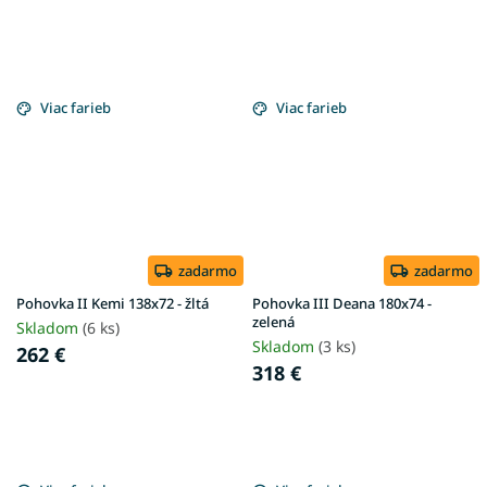
Viac farieb
Viac farieb
zadarmo
zadarmo
Pohovka II Kemi 138x72 - žltá
Pohovka III Deana 180x74 -
zelená
Skladom
(6 ks)
Skladom
(3 ks)
262 €
318 €