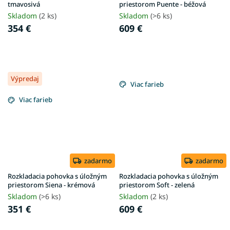
tmavosivá
priestorom Puente - béžová
Skladom
(2 ks)
Skladom
(>6 ks)
354 €
609 €
Výpredaj
Viac farieb
Viac farieb
zadarmo
zadarmo
Rozkladacia pohovka s úložným
Rozkladacia pohovka s úložným
priestorom Siena - krémová
priestorom Soft - zelená
Skladom
(>6 ks)
Skladom
(2 ks)
351 €
609 €