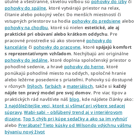
útulné a všestranné, skvelou voľbou sú
pohovky do izby
či
pohovky do spálne
, ktoré vytvárajú priestor na relax,
čítanie alebo pokojný večer. Do menších miestností či
vstupných priestorov sa hodia
pohovky do predsiene
alebo
pohovky na chodbu
, ktoré sú nielen
estetické, ale aj
praktické pri obúvaní alebo krátkom oddychu
. Pre
pracovné prostredie sú ako stvorené
pohovky do
kancelárie
či
pohovky do pracovne
, ktoré
spájajú komfort
s reprezentatívnym vzhľadom
. Nechýbajú ani originálne
pohovky do jedálne
, ktoré doplnia spoločenský priestor o
pohodlné sedenie, a hravé
pohovky do herne
, ktoré
ponúkajú pohodlné miesto na oddych, spoločné hranie
alebo ležérne posedenie s priateľmi. Pohovky sú dostupné
v rôznych
štýloch
,
farbách
a
materiáloch
, takže si
každý
nájde ten pravý model pre svoj domov
. Pre viac tipov a
praktických rád navštívte náš
blog
, kde nájdete články ako:
3 najdôležitejšie veci, ktoré si všímať pri výbere sedacej
súpravy
,
Wabi-sabi – obľúbený trend aj v interiérovom
dizajne
,
Top 5 chýb pri kúpe sedačky a ako sa im vyhnúť
alebo
Prerábate? Tieto kúsky od Wilsondo vdýchnu vášmu
bývaniu nový život