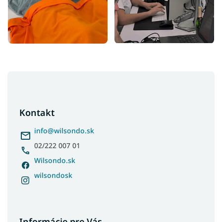
Z
á
p
ä
Kontakt
t
i
info
@
wilsondo.sk
e
02/222 007 01
Wilsondo.sk
wilsondosk
Informácie pre Vás