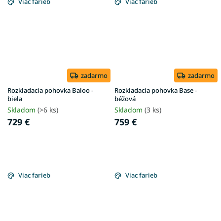
Viac farieb
Viac farieb
zadarmo
zadarmo
Rozkladacia pohovka Baloo -
Rozkladacia pohovka Base -
biela
béžová
Skladom
(>6 ks)
Skladom
(3 ks)
729 €
759 €
Viac farieb
Viac farieb