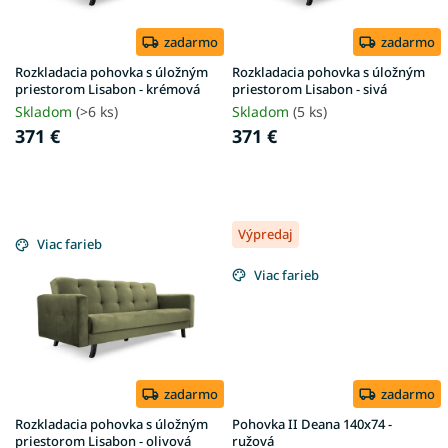
r
v
o
d
zadarmo
zadarmo
u
Rozkladacia pohovka s úložným
Rozkladacia pohovka s úložným
k
priestorom Lisabon - krémová
priestorom Lisabon - sivá
t
Skladom
(>6 ks)
Skladom
(5 ks)
o
371 €
371 €
v
Výpredaj
Viac farieb
Viac farieb
zadarmo
zadarmo
Rozkladacia pohovka s úložným
Pohovka II Deana 140x74 -
priestorom Lisabon - olivová
ružová