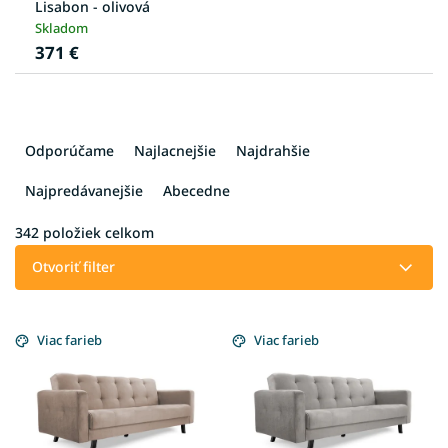
Lisabon - olivová
Skladom
371 €
R
a
Odporúčame
Najlacnejšie
Najdrahšie
d
e
Najpredávanejšie
Abecedne
n
i
342
položiek celkom
e
Otvoriť filter
p
r
V
o
ý
Viac farieb
Viac farieb
d
p
u
i
k
s
t
p
o