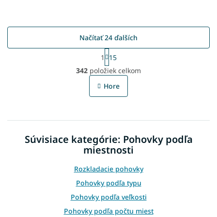
Načítať 24 ďalších
S
1
15
t
O
r
342
položiek celkom
v
á
l
n
Hore
á
k
o
d
v
a
a
c
n
i
i
Súvisiace kategórie: Pohovky podľa
e
e
p
miestnosti
r
v
Rozkladacie pohovky
k
Pohovky podľa typu
y
v
Pohovky podľa veľkosti
ý
Pohovky podľa počtu miest
p