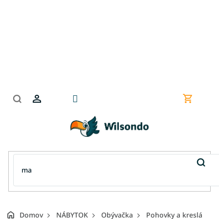
Prejsť
na
obsah
Nákupn
košík
Domov
NÁBYTOK
Obývačka
Pohovky a kreslá