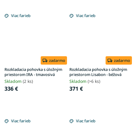
Viac farieb
Viac farieb
zadarmo
zadarmo
Rozkladacia pohovka s úložným
Rozkladacia pohovka s úložným
priestorom IRA - tmavosivá
priestorom Lisabon - béžová
Skladom
(2 ks)
Skladom
(>6 ks)
336 €
371 €
Viac farieb
Viac farieb