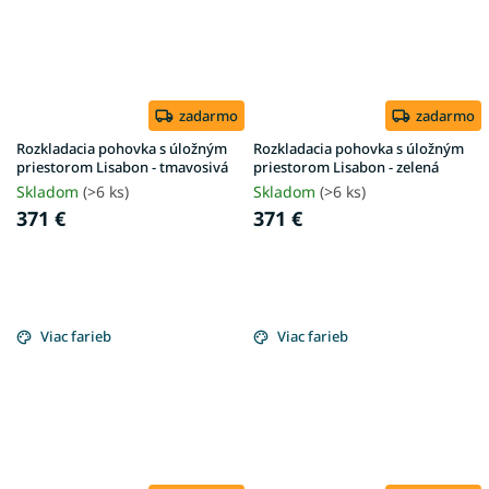
zadarmo
zadarmo
Rozkladacia pohovka s úložným
Rozkladacia pohovka s úložným
priestorom Lisabon - tmavosivá
priestorom Lisabon - zelená
Skladom
(>6 ks)
Skladom
(>6 ks)
371 €
371 €
Viac farieb
Viac farieb