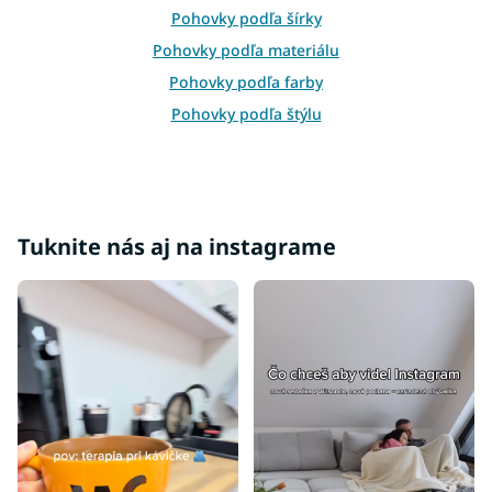
i
Pohovky podľa šírky
s
Pohovky podľa materiálu
u
Pohovky podľa farby
Pohovky podľa štýlu
Lacné pohovky
Pohovky podľa účelu
Pohovky do tvaru L
Pohovky do tvaru U
Tuknite nás aj na instagrame
Rohové pohovky