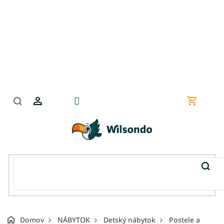
Prejsť
na
obsah
Nákupn
košík
Domov
NÁBYTOK
Detský nábytok
Postele a