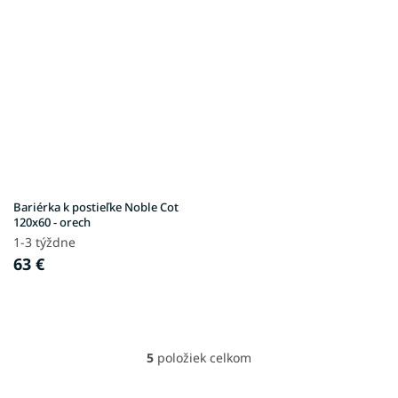
Bariérka k postieľke Noble Cot
120x60 - orech
1-3 týždne
63 €
5
položiek celkom
O
v