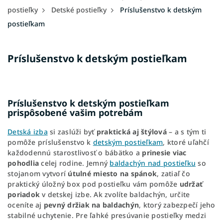
postieľky
Detské postieľky
Príslušenstvo k detským
postieľkam
Príslušenstvo k detským postieľkam
Príslušenstvo k detským postieľkam
prispôsobené vašim potrebám
Detská izba
si zaslúži byť
praktická aj štýlová
– a s tým ti
pomôže príslušenstvo k
detským postieľkam
, ktoré uľahčí
každodennú starostlivosť o bábätko a
prinesie viac
pohodlia
celej rodine. Jemný
baldachýn nad postieľku
so
stojanom vytvorí
útulné miesto na spánok
, zatiaľ čo
praktický úložný box pod postieľku vám pomôže
udržať
poriadok
v detskej izbe. Ak zvolíte baldachýn, určite
oceníte aj
pevný držiak na baldachýn
, ktorý zabezpečí jeho
stabilné uchytenie. Pre ľahké presúvanie postieľky medzi