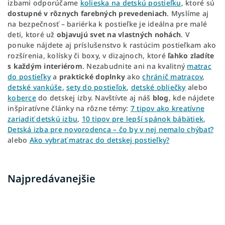
izbami odporúčame
kolieska na detskú postieľku
, ktoré sú
dostupné v rôznych farebných prevedeniach
. Myslíme aj
na bezpečnosť – bariérka k postieľke je ideálna pre malé
deti, ktoré už
objavujú svet na vlastných nohách
. V
ponuke nájdete aj príslušenstvo k rastúcim postieľkam ako
rozšírenia, kolísky či boxy, v dizajnoch, ktoré
ľahko zladíte
s každým interiérom
. Nezabudnite ani na kvalitný
matrac
do postieľky
a
praktické doplnky
ako
chránič matracov
,
detské vankúše
,
sety do postieľok
,
detské obliečky
alebo
koberce
do detskej izby. Navštívte aj náš
blog
, kde nájdete
inšpiratívne články na rôzne témy:
7 tipov ako kreatívne
zariadiť detskú izbu
,
10 tipov pre lepší spánok bábätiek
,
Detská izba pre novorodenca – čo by v nej nemalo chýbať?
alebo
Ako vybrať matrac do detskej postieľky?
Najpredávanejšie