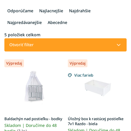
R
a
Odporúčame
Najlacnejšie
Najdrahšie
d
e
Najpredávanejšie
Abecedne
n
i
5
položiek celkom
e
Otvoriť filter
p
r
V
o
Výpredaj
Výpredaj
ý
d
p
u
Viac farieb
i
k
s
t
p
o
r
v
o
d
u
Baldachýn nad postieľku - bodky
Úložný box k rastúcej postieľke
k
7v1 Razdo - biela
Skladom | Doručíme do 48
t
Skladom | Doručíme do 48
hodín
(3 ks)