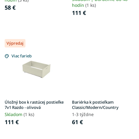
o
hodín
(1 ks)
58 €
v
111 €
Výpredaj
Viac farieb
Úložný box k rastúcej postieľke
Bariérka k postieľkam
7v1 Razdo - olivová
Classic/Modern/Country
Skladom
(1 ks)
1-3 týždne
111 €
61 €