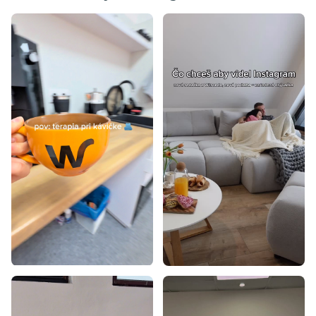
Detské postieľky na kolieskach
Detské postieľky s matracom
Detské rozkladacie postieľky
Okrúhle postieľky