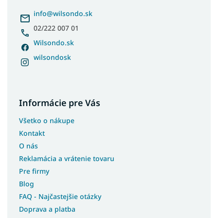
t
i
info
@
wilsondo.sk
e
02/222 007 01
Wilsondo.sk
wilsondosk
Informácie pre Vás
Všetko o nákupe
Kontakt
O nás
Reklamácia a vrátenie tovaru
Pre firmy
Blog
FAQ - Najčastejšie otázky
Doprava a platba