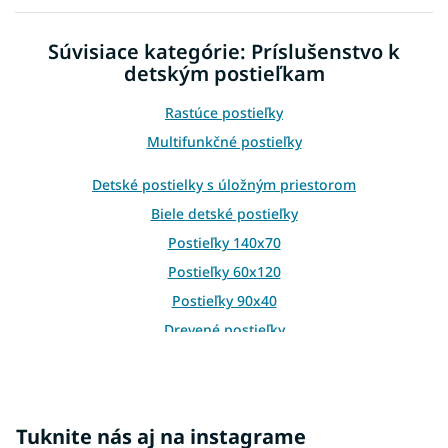
l
á
d
Súvisiace kategórie: Príslušenstvo k
a
detským postieľkam
c
i
e
Rastúce postieľky
p
Multifunkčné postieľky
r
v
Detské postielky s úložným priestorom
k
y
Biele detské postieľky
v
Postieľky 140x70
ý
p
Postieľky 60x120
i
Postieľky 90x40
s
u
Drevené postieľky
Detské postieľky s baldachýnom
Hnedé detské postieľky
Sivé detské postieľky
Tuknite nás aj na instagrame
Lacné postieľky