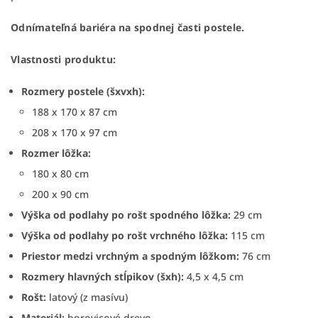
Odnímateľná bariéra na spodnej časti postele.
Vlastnosti produktu:
Rozmery postele (šxvxh):
188 x 170 x 87 cm
208 x 170 x 97 cm
Rozmer lôžka:
180 x 80 cm
200 x 90 cm
Výška od podlahy po rošt spodného lôžka:
29 cm
Výška od podlahy po rošt vrchného lôžka:
115 cm
Priestor medzi vrchným a spodným lôžkom:
76 cm
Rozmery hlavných stĺpikov (šxh):
4,5 x 4,5 cm
Rošt:
latový (z masívu)
Materiál:
borovicové drevo