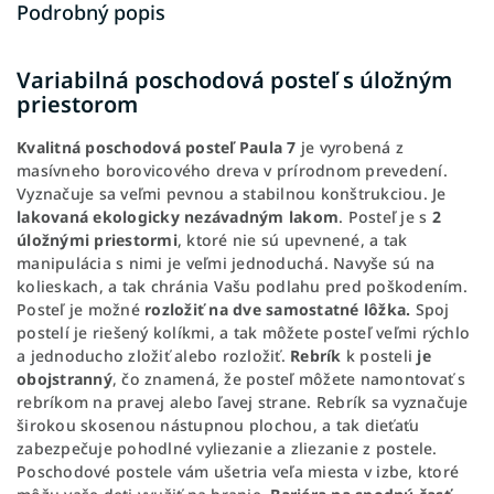
Podrobný popis
Variabilná poschodová posteľ s úložným
priestorom
Kvalitná poschodová posteľ Paula 7
je vyrobená z
masívneho borovicového dreva v prírodnom prevedení.
Vyznačuje sa veľmi pevnou a stabilnou konštrukciou. Je
lakovaná ekologicky nezávadným lakom
.
Posteľ je s
2
úložnými priestormi
, ktoré nie sú upevnené, a tak
manipulácia s nimi je veľmi jednoduchá. Navyše sú na
kolieskach, a tak chránia Vašu podlahu pred poškodením.
Posteľ je možné
rozložiť na dve samostatné lôžka.
Spoj
postelí je riešený kolíkmi, a tak môžete posteľ veľmi rýchlo
a jednoducho zložiť alebo rozložiť.
Rebrík
k posteli
je
obojstranný
, čo znamená, že posteľ môžete namontovať s
rebríkom na pravej alebo ľavej strane. Rebrík sa vyznačuje
širokou skosenou nástupnou plochou, a tak dieťaťu
zabezpečuje pohodlné vyliezanie a zliezanie z postele.
Poschodové postele vám ušetria veľa miesta v izbe, ktoré