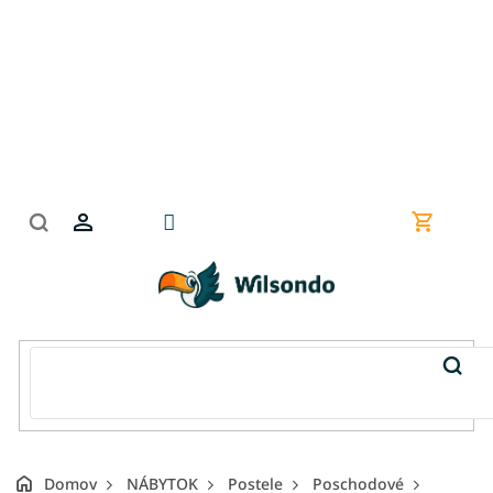
Prejsť
na
obsah
Nákupn
košík
Domov
NÁBYTOK
Postele
Poschodové