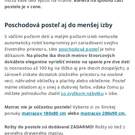
môžu vaše deti využiť na hranie.
Bariéra na spodnú časť
postele je v cene.
Poschodová posteľ aj do menšej izby
S väčším počtom detí a malým počtom izieb nemusíte
automaticky robiť kompromisy pri zariaďovaní svojho
životného priestoru, táto
poschodová posteľ
je toho
dôkazom.
Na ploche iba dvoch metrov štvorcových
dokážete elegantne vyriešiť miesto na spanie pre dve deti
(s nosnosťou až 100 kg na lôžko aj pre dvoch dospelých), a
zároveň získate dostatok úložného priestoru na osobné
veci, náhradné obliečky a plachty alebo oblečenie. Posteľ
máme skladom aj v sivej a dubovej farbe, vďaka čomu ju
môžete jednoducho zladiť
so zvyškom nábytku
v izbe.
Matrac nie je súčasťou postele!
Vyberte si zo širokej
ponuky
matracov 180x80 cm
alebo
matracov 200x90 cm.
Rošty do postele sú dodávané ZADARMO!
Rošty sú tiež z
pevného dreveného masívu.