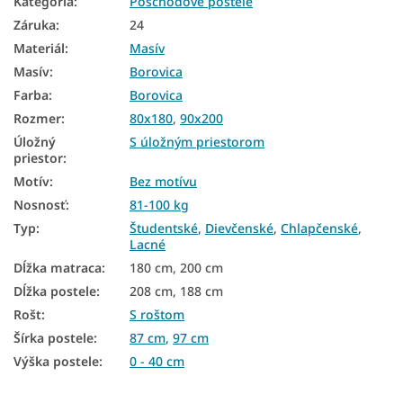
Kategória
:
Poschodové postele
Poschodové postele z masívu
Záruka
:
24
Poschodové postele 90x200
Materiál
:
Masív
Masív
:
Borovica
Poschodové postele 180x80
Farba
:
Borovica
Postele 80x180
Rozmer
:
80x180
,
90x200
Postele z masívu
Úložný
S úložným priestorom
priestor
:
Poschodové postele pre študentov
Motív
:
Bez motívu
Dievčenské poschodové postele
Nosnosť
:
81-100 kg
Typ
:
Študentské
,
Dievčenské
,
Chlapčenské
,
Chlapčenské poschodové postele
Lacné
Rustikálne postele z masívu
Dĺžka matraca
:
180 cm, 200 cm
Dĺžka postele
:
208 cm, 188 cm
Postele pre teenagerov
Rošt
:
S roštom
Postele s úložným priestorom a prístelkou
Šírka postele
:
87 cm
,
97 cm
Výška postele
:
0 - 40 cm
Biele postele s úložným priestorom
Študentské postele s úložným priestorom