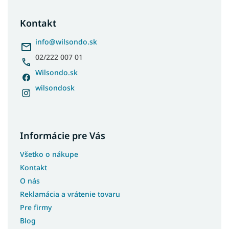
p
ä
Kontakt
t
i
info
@
wilsondo.sk
e
02/222 007 01
Wilsondo.sk
wilsondosk
Informácie pre Vás
Všetko o nákupe
Kontakt
O nás
Reklamácia a vrátenie tovaru
Pre firmy
Blog