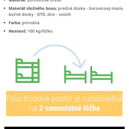
Materiál úložného boxu:
predná doska - borovicový masív,
bočné dosky - DTD, dno - sololit
Farba:
prírodná
Nosnosť:
100 kg/lôžko