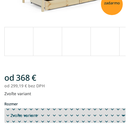
zadarmo
od
368 €
od
299,19 €
bez DPH
Zvoľte variant
Jednotková
cena:
Rozmer