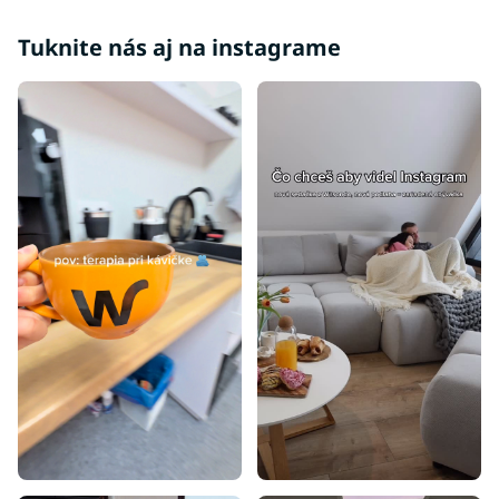
Moderné postele s úložným priestorom
Tuknite nás aj na instagrame
Rohové postele s úložným priestorom
Lacné postele s úložným priestorom
Lacné poschodové postele
Lacné postele
Luxusné postele z masívu
Postele z masívu s úložným priestorom
Postele na chatu
Nízke postele
Veľké postele
Vysoké postele s úložným priestorom
Lacné postele z masívu