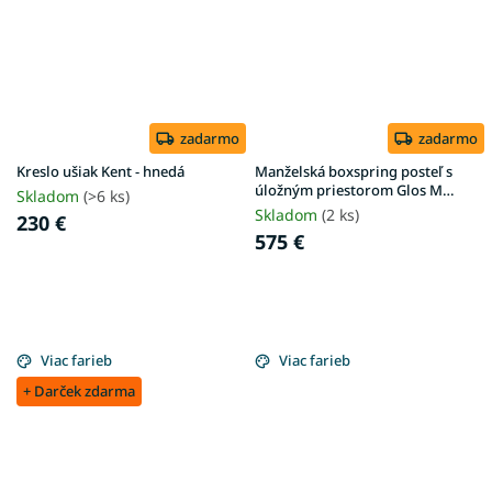
zadarmo
zadarmo
Kreslo ušiak Kent - hnedá
Manželská boxspring posteľ s
úložným priestorom Glos M
Skladom
(>6 ks)
180x200 - sivá
Skladom
(2 ks)
230 €
575 €
Viac farieb
Viac farieb
+ Darček zdarma