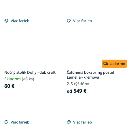
Viac farieb
Viac farieb
zadarmo
Nočný stolík Dolly - dub craft
Čalúnená boxspring posteľ
Lamella - krémová
Skladom
(>6 ks)
2-5 týždňov
60 €
549 €
od
Viac farieb
Viac farieb