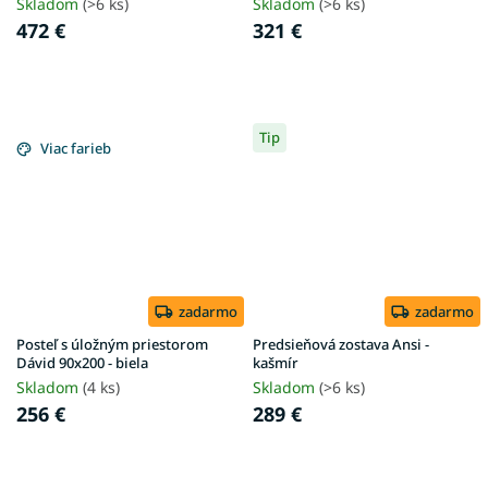
Skladom
(>6 ks)
Skladom
(>6 ks)
472 €
321 €
Tip
Viac farieb
zadarmo
zadarmo
Posteľ s úložným priestorom
Predsieňová zostava Ansi -
Dávid 90x200 - biela
kašmír
Skladom
(4 ks)
Skladom
(>6 ks)
256 €
289 €