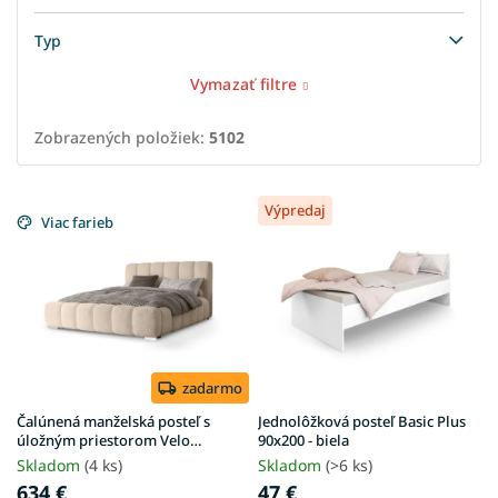
Typ
Vymazať filtre
Zobrazených položiek:
5102
V
Výpredaj
ý
Viac farieb
p
i
s
p
r
o
d
zadarmo
u
Čalúnená manželská posteľ s
Jednolôžková posteľ Basic Plus
k
úložným priestorom Velo
90x200 - biela
180x200 - béžová Anthology
t
Skladom
(4 ks)
Skladom
(>6 ks)
o
634 €
47 €