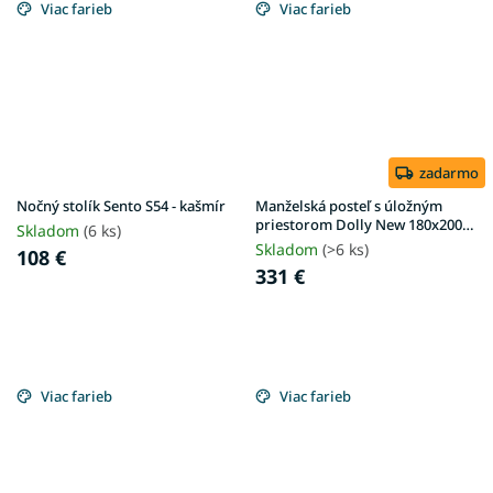
Viac farieb
Viac farieb
zadarmo
Nočný stolík Sento S54 - kašmír
Manželská posteľ s úložným
priestorom Dolly New 180x200 -
Skladom
(6 ks)
dub craft
Skladom
(>6 ks)
108 €
331 €
Viac farieb
Viac farieb