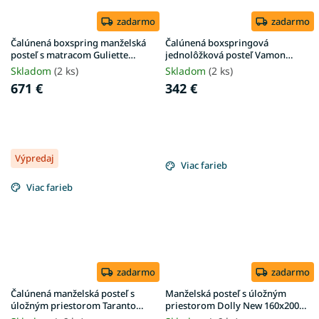
zadarmo
zadarmo
Čalúnená boxspring manželská
Čalúnená boxspringová
posteľ s matracom Guliette
jednolôžková posteľ Vamon
180x200 - béžová
100x200 - sivá
Skladom
(2 ks)
Skladom
(2 ks)
671 €
342 €
Výpredaj
Viac farieb
Viac farieb
zadarmo
zadarmo
Čalúnená manželská posteľ s
Manželská posteľ s úložným
úložným priestorom Taranto
priestorom Dolly New 160x200 -
180x200 - krémová
dub craft