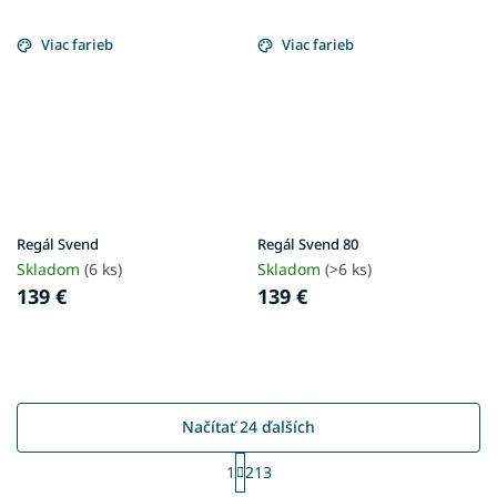
Viac farieb
Viac farieb
Regál Svend
Regál Svend 80
Skladom
(6 ks)
Skladom
(>6 ks)
139 €
139 €
Načítať 24 ďalších
S
1
213
t
O