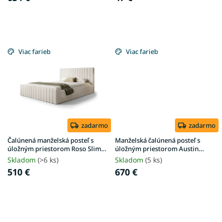
v
Viac farieb
Viac farieb
zadarmo
zadarmo
Čalúnená manželská posteľ s
Manželská čalúnená posteľ s
úložným priestorom Roso Slim
úložným priestorom Austin
180x200 - piesková
180x200 - krémová
Skladom
(>6 ks)
Skladom
(5 ks)
510 €
670 €