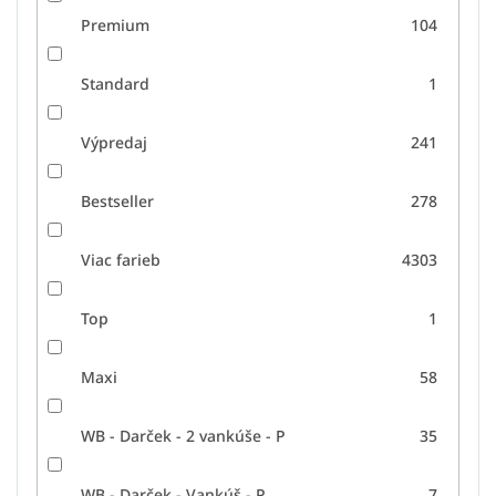
Premium
104
Standard
1
Výpredaj
241
Bestseller
278
Viac farieb
4303
Top
1
Maxi
58
WB - Darček - 2 vankúše - P
35
WB - Darček - Vankúš - P
7