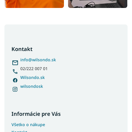
Z
á
p
ä
Kontakt
t
i
info
@
wilsondo.sk
e
02/222 007 01
Wilsondo.sk
wilsondosk
Informácie pre Vás
Všetko o nákupe