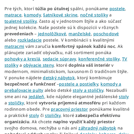
Pre tých, ktorí
túžia po útulnej
spálni, ponúkame
postele
,
matrace
,
komody
,
šatníkové skrine
,
nočné stolíky
a
toaletné stolíky
, často aj v jednotnom štýle a ako súčasť
jednej kolekcie. Naše postele sú k dispozícii v rôznych
prevedeniach
–
jednolôžkové
,
manželské
,
poschodové
alebo
rozkladacie
postele. V kombinácii s kvalitnými
matracmi
vám zaručia
komfortný spánok každú noc
. Ak
plánujete zariadiť obývačku, náš sortiment ponúka
pohovky a kreslá
,
sedacie súpravy
,
konferenčné stolíky
,
TV
stolíky
a
obývacie steny
, ktoré
doplnia váš interiér
v
modernom, minimalistickom, luxusnom či tradičnom štýle.
V ponuke nájdete
detský nábytok
, ktorý kombinuje
bezpečnosť a funkčnosť
–
postele a postieľky
,
komody a
prebaľovacie pulty
alebo detské
stoly a stoličky
. Nezabudli
sme ani na
jedáleň
, kde nájdete elegantné jedálenské
stoly
a
stoličky
, ktoré
vytvoria príjemnú atmosféru
pri každom
rodinnom obede. Pre
pracovný priestor
ponúkame kvalitné
a praktické
stoly
či
stoličky
, ktoré
zabezpečia efektívnu
organizáciu
. Ak chcete
naplno využiť každý priestor
svojho domova, nechýba u nás ani
záhradný nábytok
na