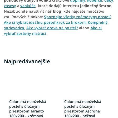
pohodový oddych vonku
či štýlové
doplnky
,
koberce
,
deky
,
závesy
a
vankúše
, ktoré dodajú interiéru
jedinečný šmrnc
.
Nezabudnite navštíviť náš
blog
, kde nájdete množstvo
zaujímavých článkov:
Spoznajte všetky známe typy postelí
,
Ako si vybrať ideálnu posteľ krok za krokom: Kompletný
sprievodca
,
Ako vybrať drevo na posteľ?
alebo
Ako si
vybrať správny matrac?
Najpredávanejšie
Čalúnená manželská
Čalúnená manželská
posteľ s úložným
posteľ s úložným
priestorom Taranto
priestorom Ascrona
180x200 - krémová
160x200 - béžová