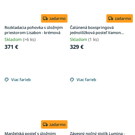
zadarmo
zadarmo
Rozkladacia pohovka s úložným
Čalúnená boxspringová
priestorom Lisabon - krémová
jednolôžková posteľ Vamon
90x200 - sivá
Skladom
(>6 ks)
Skladom
(1 ks)
371 €
329 €
Viac farieb
Viac farieb
zadarmo
Manželská posteľ s úložným
Závesný nočný stolík Lumina -