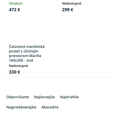
Skladom
Nedostupné
472 €
299 €
Čalúnená manželská
posteľ s úložným
priestorom Marilla
160x200 - sivá
Nedostupné
330 €
R
a
Odporúčame
Najlacnejšie
Najdrahšie
d
e
Najpredávanejšie
Abecedne
n