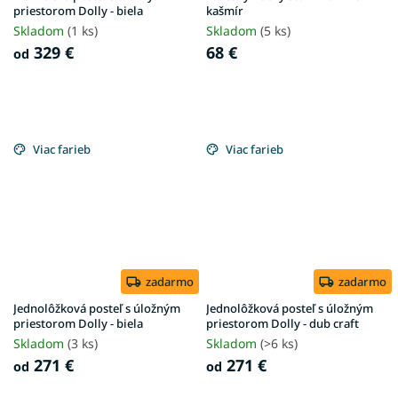
priestorom Dolly - biela
kašmír
Skladom
(1 ks)
Skladom
(5 ks)
329 €
68 €
od
Viac farieb
Viac farieb
zadarmo
zadarmo
Jednolôžková posteľ s úložným
Jednolôžková posteľ s úložným
priestorom Dolly - biela
priestorom Dolly - dub craft
Skladom
(3 ks)
Skladom
(>6 ks)
271 €
271 €
od
od