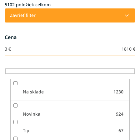
i
5102
položiek celkom
e
Zavrieť filter
p
r
o
Cena
d
u
3
€
1810
€
k
t
o
v
Na sklade
1230
Novinka
924
Tip
67