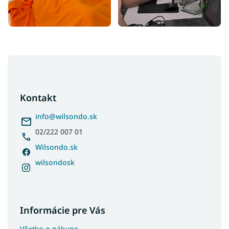
Z
á
p
ä
Kontakt
t
i
info
@
wilsondo.sk
e
02/222 007 01
Wilsondo.sk
wilsondosk
Informácie pre Vás
Všetko o nákupe