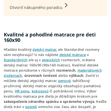
Otvoriť nákupného poradcu
Kvalitné a pohodlné matrace pre deti
160x90
Hľadáte kvalitný
detský matrac
ale štandardné rozmery
vám nevyhovujú? U nás nájdete
detské matrace
v
štandardných
ale aj v
atypických
rozmeroch, vrátane
detský matrac 160x90 (90x160 matrac). Kvalitné detské
matrace ponúkame v rôznych
rozmeroch
,
materiálových
zloženiach
,
úrovniach tvrdosti
alebo
výškach
. Zvoliť si
môžete detský atypický matrac
penový
, taštičkový
pružinový, detský matrac atypický obsahujúci pamäťovú
penu,
HR penu
,
kokosovú
či pohánkovú vrstvu. Výber
kvalitného matraca pre dieťa je dôležitým krokom pre
zabezpečenie zdravého spánku a správneho vývoja
. Keďže
dieťa trávi v
posteli
omnoho viac času ako dospelí, je