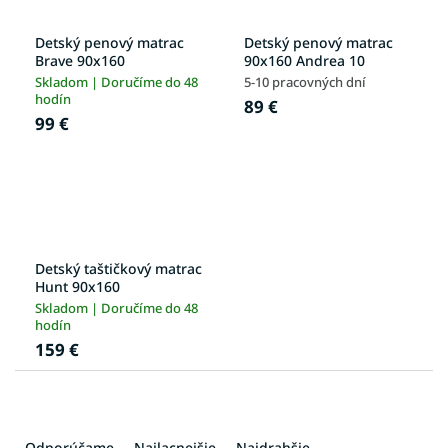
Detský penový matrac
Detský penový matrac
Brave 90x160
90x160 Andrea 10
Skladom | Doručíme do 48
5-10 pracovných dní
hodín
89 €
99 €
Detský taštičkový matrac
Hunt 90x160
Skladom | Doručíme do 48
hodín
159 €
R
a
Odporúčame
Najlacnejšie
Najdrahšie