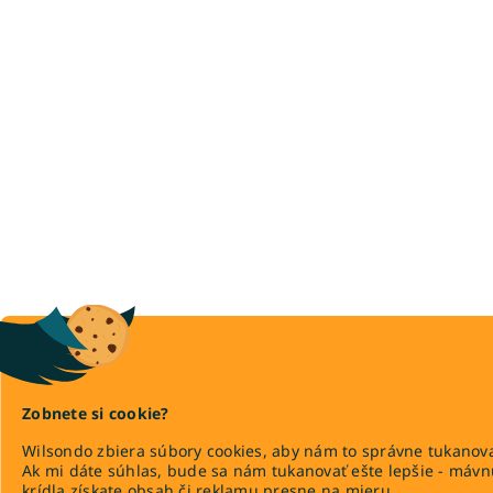
Zobnete si cookie?
Wilsondo zbiera súbory cookies, aby nám to správne tukanova
Ak mi dáte súhlas, bude sa nám tukanovať ešte lepšie - máv
krídla získate obsah či reklamu presne na mieru.