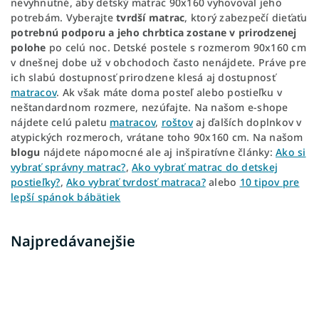
nevyhnutné, aby detský matrac 90x160 vyhovoval jeho
potrebám. Vyberajte
tvrdší matrac
, ktorý zabezpečí dieťaťu
potrebnú podporu a jeho chrbtica zostane v prirodzenej
polohe
po celú noc. Detské postele s rozmerom 90x160 cm
v dnešnej dobe už v obchodoch často nenájdete. Práve pre
ich slabú dostupnosť prirodzene klesá aj dostupnosť
matracov
. Ak však máte doma posteľ alebo postieľku v
neštandardnom rozmere, nezúfajte. Na našom e-shope
nájdete celú paletu
matracov
,
roštov
aj ďalších doplnkov v
atypických rozmeroch, vrátane toho 90x160 cm. Na našom
blogu
nájdete nápomocné ale aj inšpiratívne články:
Ako si
vybrať správny matrac?
,
Ako vybrať matrac do detskej
postieľky?
,
Ako vybrať tvrdosť matraca?
alebo
10 tipov pre
lepší spánok bábätiek
Najpredávanejšie