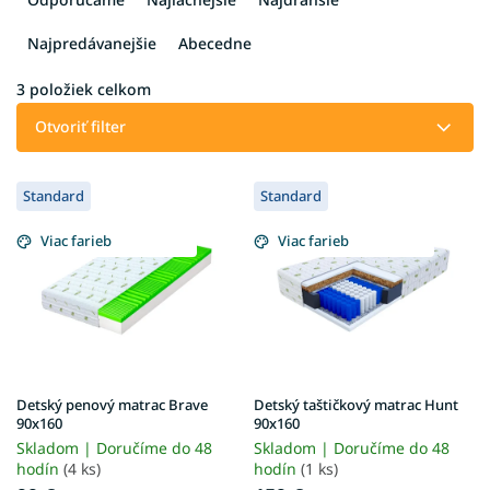
d
e
Najpredávanejšie
Abecedne
n
i
3
položiek celkom
e
Otvoriť filter
p
r
V
o
Standard
Standard
ý
d
p
u
Viac farieb
Viac farieb
i
k
s
t
p
o
r
v
o
d
u
Detský penový matrac Brave
Detský taštičkový matrac Hunt
k
90x160
90x160
t
Skladom | Doručíme do 48
Skladom | Doručíme do 48
o
hodín
(4 ks)
hodín
(1 ks)