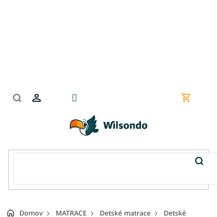
Prejsť
na
obsah
Nákupn
košík
Domov
MATRACE
Detské matrace
Detské