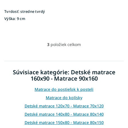
Tvrdosť:
stredne tvrdý
Výška:
9 cm
3
položiek celkom
O
v
l
á
d
Súvisiace kategórie: Detské matrace
a
160x90 - Matrace 90x160
c
i
e
Matrace do postieľok k posteli
p
Matrace do kolísky
r
v
Detské matrace 120x70 - Matrace 70x120
k
Detské matrace 140x80 - Matrace 80x140
y
v
Detské matrace 150x80 - Matrace 80x150
ý