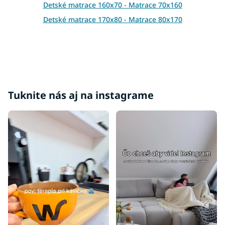
Detské matrace 160x70 - Matrace 70x160
p
i
Detské matrace 170x80 - Matrace 80x170
s
u
Tuknite nás aj na instagrame