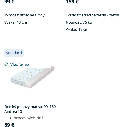
v
99 €
159 €
Tvrdosť:
stredne tvrdý
Tvrdosť:
stredne tvrdý / tvrdý
Výška:
13 cm
Nosnosť:
75 kg
Výška:
19 cm
Standard
Viac farieb
Detský penový matrac 90x160
Andrea 10
5-10 pracovných dní
89 €