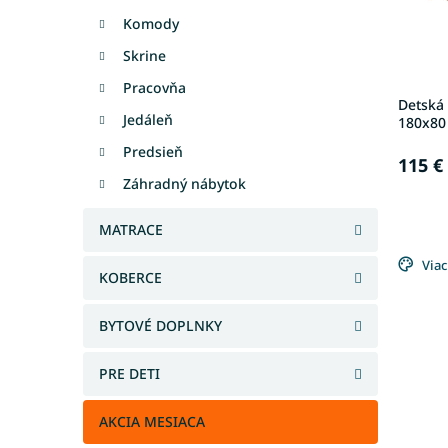
o
u
d
Komody
k
u
t
Skrine
k
o
Pracovňa
t
v
Detská
o
Jedáleň
180x80 
v
Predsieň
115 €
Záhradný nábytok
MATRACE
Viac
KOBERCE
BYTOVÉ DOPLNKY
PRE DETI
AKCIA MESIACA