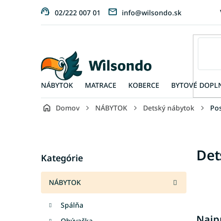
Prejsť
02/222 007 01
info@wilsondo.sk
na
obsah
NÁBYTOK
MATRACE
KOBERCE
BYTOVÉ DOPL
Domov
NÁBYTOK
Detský nábytok
Pos
B
o
č
Preskočiť
Det
n
Kategórie
kategórie
ý
p
NÁBYTOK
a
n
Spálňa
e
Najp
l
Obývačka