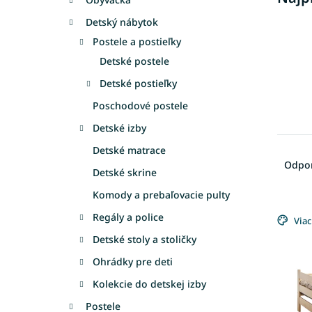
Detský nábytok
Postele a postieľky
Detské postele
Detské postieľky
Poschodové postele
Detské izby
R
Detské matrace
a
Odpo
Detské skrine
d
e
Komody a prebaľovacie pulty
V
n
Regály a police
ý
Viac
i
p
e
Detské stoly a stoličky
i
p
Ohrádky pre deti
s
r
p
o
Kolekcie do detskej izby
r
d
Postele