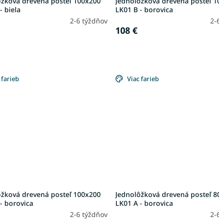
ôžková drevená posteľ 100x200
Jednolôžková drevená posteľ 
- biela
LK01 B - borovica
2-6 týždňov
2-
108 €
 farieb
Viac farieb
ôžková drevená posteľ 100x200
Jednolôžková drevená posteľ 8
- borovica
LK01 A - borovica
2-6 týždňov
2-