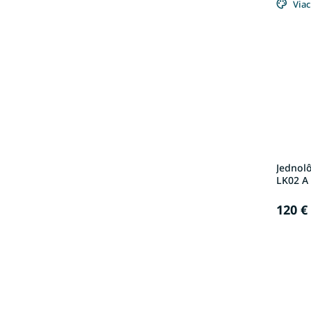
Viac
Jednol
LK02 A 
120 €