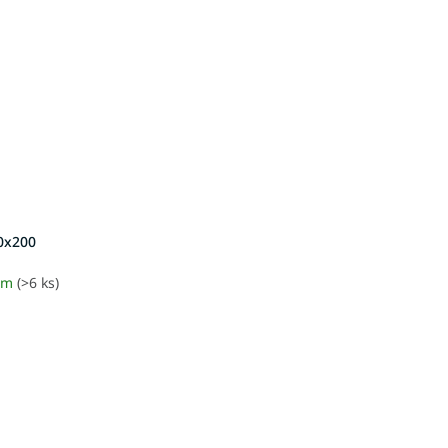
0x200
om
(>6 ks)