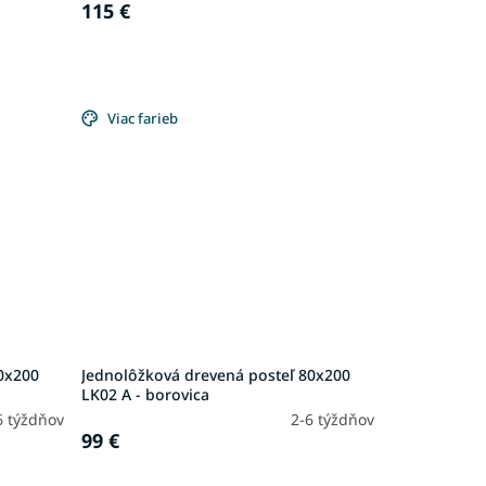
115 €
Viac farieb
0x200
Jednolôžková drevená posteľ 80x200
LK02 A - borovica
6 týždňov
2-6 týždňov
99 €