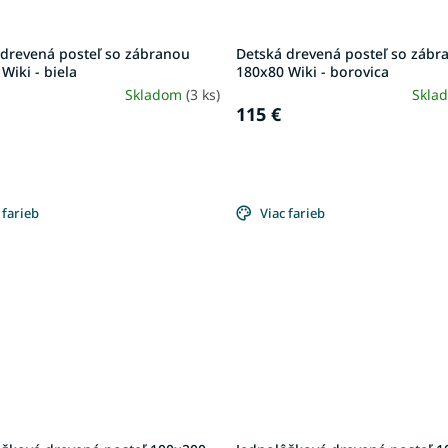
 drevená posteľ so zábranou
Detská drevená posteľ so zábr
Wiki - biela
180x80 Wiki - borovica
Skladom
(3 ks)
Skla
115 €
 farieb
Viac farieb