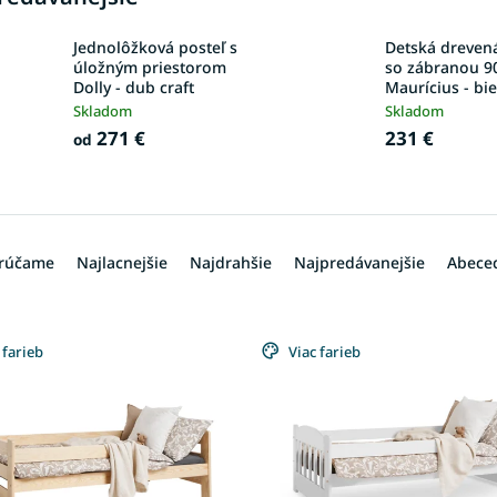
Jednolôžková posteľ s
Detská drevená
úložným priestorom
so zábranou 9
Dolly - dub craft
Maurícius - bie
Skladom
Skladom
271 €
231 €
od
rúčame
Najlacnejšie
Najdrahšie
Najpredávanejšie
Abece
 farieb
Viac farieb