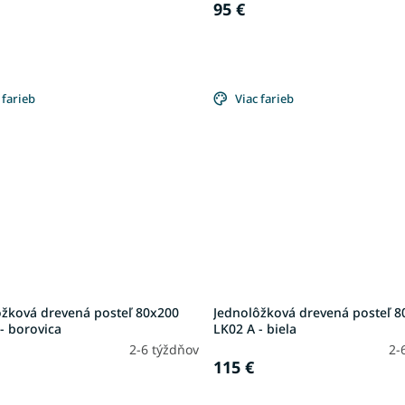
95 €
 farieb
Viac farieb
ôžková drevená posteľ 80x200
Jednolôžková drevená posteľ 8
- borovica
LK02 A - biela
2-6 týždňov
2-
115 €