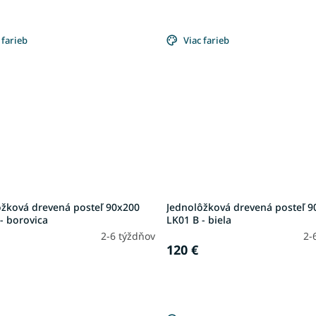
 farieb
Viac farieb
ôžková drevená posteľ 90x200
Jednolôžková drevená posteľ 9
- borovica
LK01 B - biela
2-6 týždňov
2-
120 €