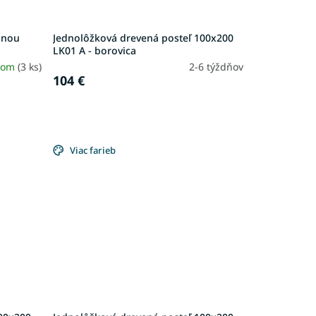
anou
Jednolôžková drevená posteľ 100x200
LK01 A - borovica
dom
(3 ks)
2-6 týždňov
104 €
Viac farieb