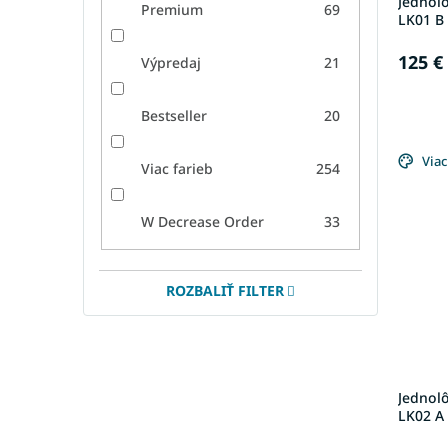
Jednol
Premium
69
LK01 B 
125 €
Výpredaj
21
Bestseller
20
Viac
Viac farieb
254
W Decrease Order
33
ROZBALIŤ FILTER
Jednol
LK02 A 