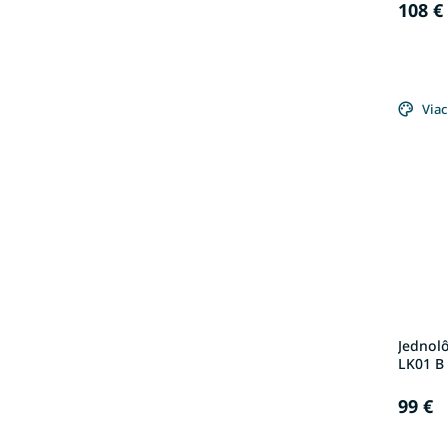
108 €
Viac
Jednol
LK01 B 
99 €