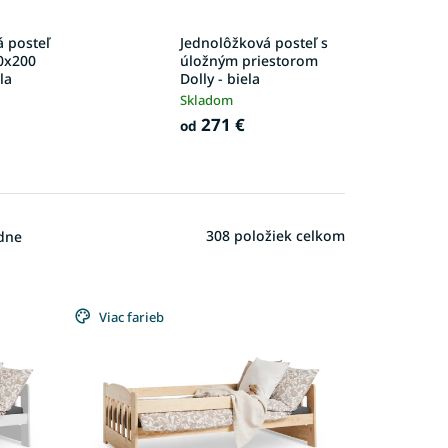
 posteľ
Jednolôžková posteľ s
0x200
úložným priestorom
la
Dolly - biela
Skladom
271 €
od
308
položiek celkom
dne
Viac farieb