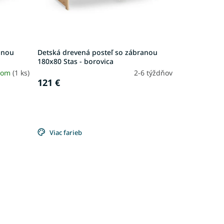
anou
Detská drevená posteľ so zábranou
180x80 Stas - borovica
dom
(1 ks)
2-6 týždňov
121 €
Viac farieb