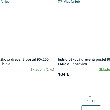
 farieb
Viac farieb
ôžková drevená posteľ 90x200
Jednolôžková drevená posteľ 9
- biela
LK02 A - borovica
Skladom
(2 ks)
Sklad
104 €
S
1
13
t
r
O