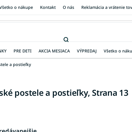
Všetko o nákupe
Kontakt
O nás
Reklamácia a vrátenie to
NKY
PRE DETI
AKCIA MESIACA
VÝPREDAJ
Všetko o nák
tele a postieľky
ské postele a postieľky
, Strana 13
redávanejšie