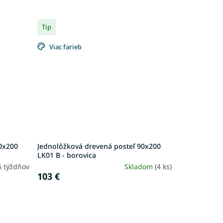
Tip
Viac farieb
0x200
Jednolôžková drevená posteľ 90x200
LK01 B - borovica
6 týždňov
Skladom
(4 ks)
103 €