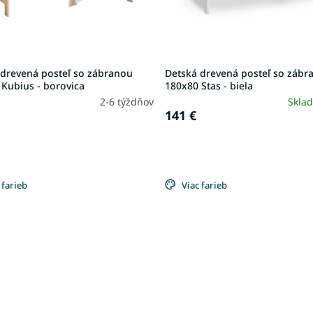
 drevená posteľ so zábranou
Detská drevená posteľ so zábr
Kubius - borovica
180x80 Stas - biela
2-6 týždňov
Skla
141 €
 farieb
Viac farieb