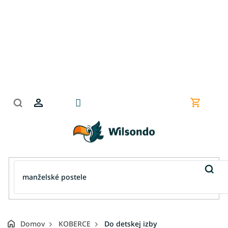
Prejsť
na
obsah
Nákupn
košík
Domov
KOBERCE
Do detskej izby