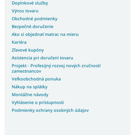
Doplnkové služby
Koberce 100x150
Výnos tovaru
Koberce 100x250
Obchodné podmienky
Koberce 100x300
Bezpečné doručenie
Koberce 100x400
Ako si objednať matrac na mieru
Koberce 180x250
Kariéra
Koberce 250x350
Zľavové kupóny
Asistencia pri doručení tovaru
Koberce 133x190
Projekt - Profesijný rozvoj nových zručností
Koberce 180x200
zamestnancov
Koberce 200X200
Veľkoobchodná ponuka
Koberce 240x305
Nákup na splátky
Koberce 133x195
Montážne návody
Koberce 240x340
Vyhlásenie o prístupnosti
Podmienky ochrany osobných údajov
Koberce 230x340
Koberce 400x400
Koberce 150x80