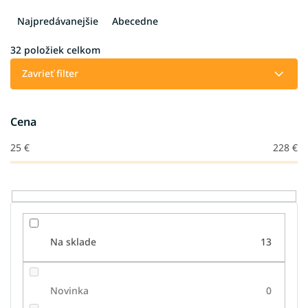
d
e
Najpredávanejšie
Abecedne
n
i
32
položiek celkom
e
Zavrieť filter
p
r
o
Cena
d
u
25
€
228
€
k
t
o
v
Na sklade
13
Novinka
0