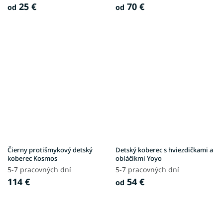
25 €
70 €
od
od
Čierny protišmykový detský
Detský koberec s hviezdičkami a
koberec Kosmos
obláčikmi Yoyo
5-7 pracovných dní
5-7 pracovných dní
114 €
54 €
od