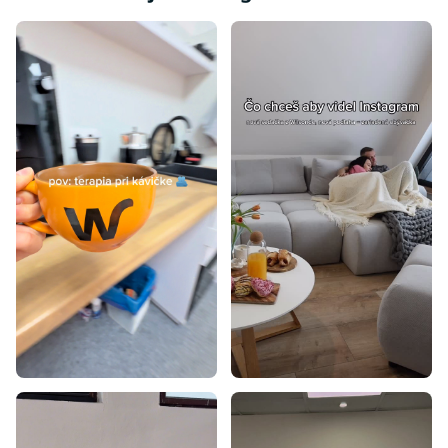
Farebné koberce
Hnedé koberce
Modré koberce
Ružové koberce
Sivé koberce
Tyrkysové koberce
Zelené koberce
Žlté koberce
Červené koberce
Bordové koberce
Béžové koberce
Krémové koberce
Fialové koberce
Oranžové koberce
Koberce 60x100