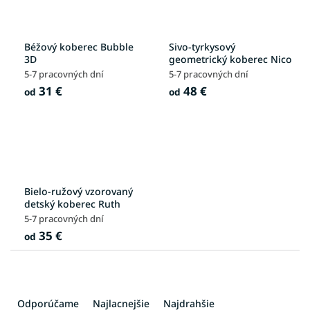
Béžový koberec Bubble
Sivo-tyrkysový
3D
geometrický koberec Nico
5-7 pracovných dní
5-7 pracovných dní
31 €
48 €
od
od
Bielo-ružový vzorovaný
detský koberec Ruth
5-7 pracovných dní
35 €
od
R
a
Odporúčame
Najlacnejšie
Najdrahšie