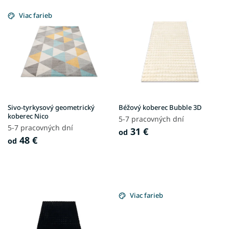
V
ý
Viac farieb
p
i
s
p
r
o
d
u
Sivo-tyrkysový geometrický
Béžový koberec Bubble 3D
k
koberec Nico
5-7 pracovných dní
t
5-7 pracovných dní
31 €
od
o
48 €
od
v
Viac farieb