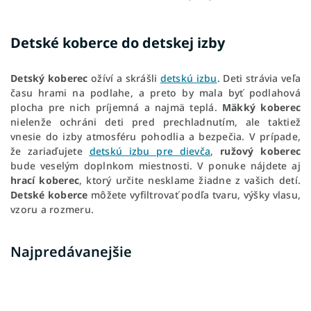
Detské koberce do detskej izby
Detský koberec
ožíví a skrášli
detskú izbu
.
Deti strávia veľa
času hrami na podlahe, a preto by mala byť podlahová
plocha pre nich príjemná a najmä teplá.
Mäkký koberec
nielenže ochráni deti pred prechladnutím, ale taktiež
vnesie do izby atmosféru pohodlia a bezpečia. V prípade,
že zariaďujete
detskú izbu pre dievča
,
ružový koberec
bude veselým doplnkom miestnosti. V ponuke nájdete aj
hrací koberec
, ktorý určite nesklame žiadne z vašich detí.
Detské koberce
môžete vyfiltrovať podľa tvaru, výšky vlasu,
vzoru a rozmeru.
Najpredávanejšie