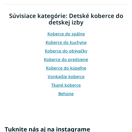
a
c
n
i
i
Súvisiace kategórie: Detské koberce do
e
e
p
detskej izby
r
v
Koberce do spálne
k
Koberce do kuchyne
y
v
Koberce do obývačky
ý
Koberce do predsiene
p
i
Koberce do kúpeľne
s
Vonkajšie koberce
u
Tkané koberce
Behúne
Plyšové koberce
Koberce pod stromček
Biele koberce
Tuknite nás aj na instagrame
Čierne koberce