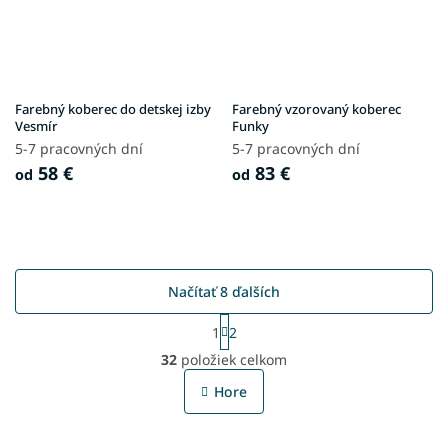
Farebný koberec do detskej izby
Farebný vzorovaný koberec
Vesmír
Funky
5-7 pracovných dní
5-7 pracovných dní
58 €
83 €
od
od
Načítať 8 ďalších
S
1
2
t
O
r
32
položiek celkom
v
á
l
n
Hore
á
k
o
d
v
a