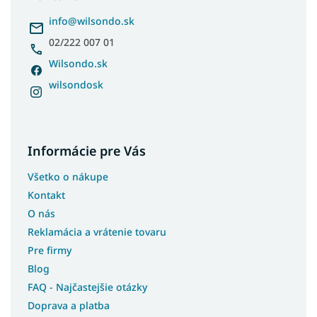
Koberce 170x240
t
i
info
@
wilsondo.sk
Koberce 180x260
e
02/222 007 01
Koberce 180x280
Koberce 200x290
Wilsondo.sk
Koberce 200x300
wilsondosk
Koberce 240x330
Koberce 300x400
Koberce 400x500
Informácie pre Vás
Koberce 60x110
Všetko o nákupe
Koberce 70x150
Kontakt
Koberce 70x200
O nás
Koberce 70x250
Reklamácia a vrátenie tovaru
Koberce 70x300
Pre firmy
Koberce 70x400
Blog
FAQ - Najčastejšie otázky
Koberce 80x250
Doprava a platba
Koberce 80x400