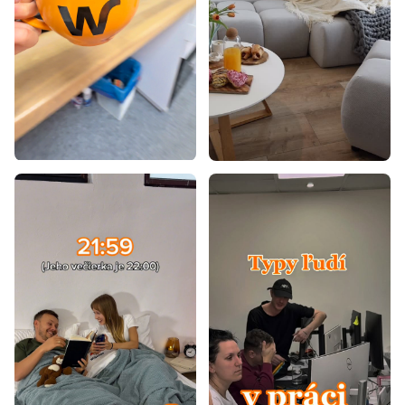
Lacné postele 90x200
Lacné postele 120x200
Lacné postele s úložným priestorom
Lacné detské postele
Lacné jednolôžkové postele
Lacné postele
Lacné drevené postele
Detské postele z masívu 90x200
Luxusné postele z masívu
Postele z masívu s úložným priestorom
Postele na chatu
Nízke postele