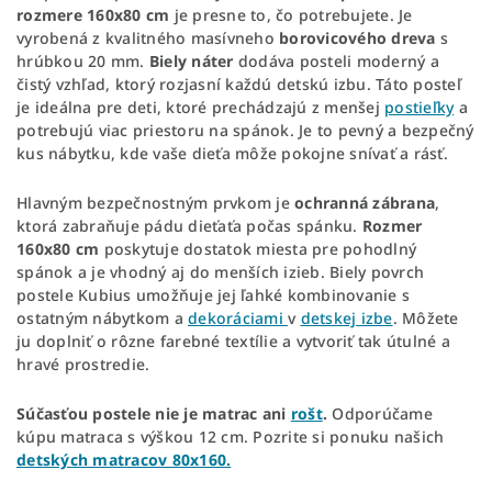
rozmere 160x80 cm
je presne to, čo potrebujete. Je
vyrobená z kvalitného masívneho
borovicového dreva
s
hrúbkou 20 mm.
Biely náter
dodáva posteli moderný a
čistý vzhľad, ktorý rozjasní každú detskú izbu. Táto posteľ
je ideálna pre deti, ktoré prechádzajú z menšej
postieľky
a
potrebujú viac priestoru na spánok. Je to pevný a bezpečný
kus nábytku, kde vaše dieťa môže pokojne snívať a rásť.
Hlavným bezpečnostným prvkom je
ochranná zábrana
,
ktorá zabraňuje pádu dieťaťa počas spánku.
Rozmer
160x80 cm
poskytuje dostatok miesta pre pohodlný
spánok a je vhodný aj do menších izieb. Biely povrch
postele Kubius umožňuje jej ľahké kombinovanie s
ostatným nábytkom a
dekoráciami
v
detskej izbe
. Môžete
ju doplniť o rôzne farebné textílie a vytvoriť tak útulné a
hravé prostredie.
Súčasťou postele nie je matrac ani
rošt
.
Odporúčame
kúpu matraca s výškou 12 cm. Pozrite si ponuku našich
detských matracov 80x160.