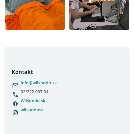
Nízke detské postele
Lacné postele z masívu
Z
á
p
ä
Kontakt
t
i
info
@
wilsondo.sk
e
02/222 007 01
Wilsondo.sk
wilsondosk