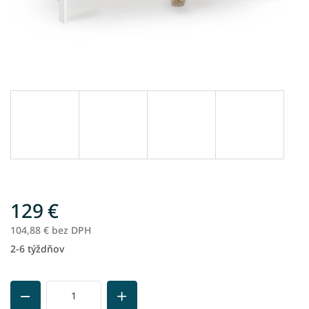
129 €
104,88 € bez DPH
2-6 týždňov
Jednotková
cena: