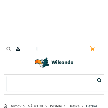
Prejsť
na
obsah
Nákupn
košík
Domov
NÁBYTOK
Postele
Detské
Detská