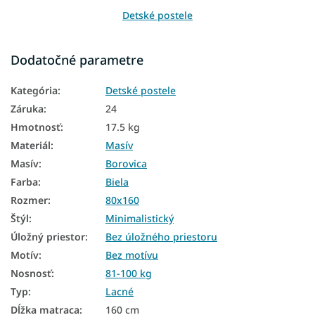
Detské postele
Drevené postele
Dodatočné parametre
Detský nábytok
Kategória
:
Detské postele
Postele
Záruka
:
24
Detské postele a postieľky
Hmotnosť
:
17.5 kg
Materiál
:
Masív
Detské postele 160x80
Masív
:
Borovica
Biele detské postele
Farba
:
Biela
Detské drevené postele
Rozmer
:
80x160
Štýl
:
Minimalistický
Masívne drevené jednolôžkové postele
Úložný priestor
:
Bez úložného priestoru
Detské jednolôžkové postele 80x160
Motív
:
Bez motívu
Postele 80x160
Nosnosť
:
81-100 kg
Typ
:
Lacné
Postele z masívu
Dĺžka matraca
:
160 cm