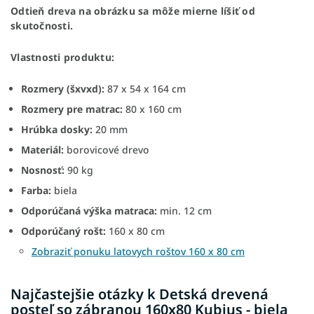
Odtieň dreva na obrázku sa môže mierne líšiť od
skutočnosti.
Vlastnosti produktu:
Rozmery (šxvxd):
87 x 54 x 164 cm
Rozmery pre matrac:
80 x 160 cm
Hrúbka dosky:
20 mm
Materiál:
borovicové drevo
Nosnosť:
90 kg
Farba:
biela
Odporúčaná výška matraca:
min. 12 cm
Odporúčaný rošt:
160 x 80 cm
Zobraziť ponuku latovych roštov 160 x 80 cm
Najčastejšie otázky k Detská drevená
posteľ so zábranou 160x80 Kubius - biela