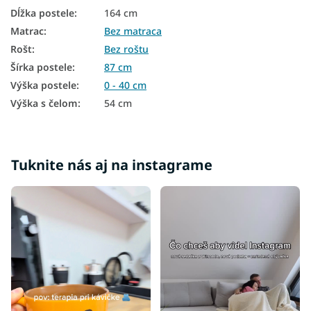
Biele drevené postele
Dĺžka postele
:
164 cm
Matrac
:
Bez matraca
Borovicové postele
Rošt
:
Bez roštu
Biele postele
Šírka postele
:
87 cm
Biele dievčenské postele
Výška postele
:
0 - 40 cm
Výška s čelom
:
54 cm
Biele jednolôžkové postele
Rustikálne postele z masívu
Postele z masívu 90x200
Tuknite nás aj na instagrame
Postele z masívu 120x200
Biele postele 90x200
Biele postele 120x200
Biele postele s úložným priestorom
Postele bez matracov
Lacné postele 80x200