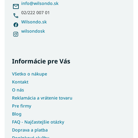
i
info
@
wilsondo.sk
e
02/222 007 01
Wilsondo.sk
wilsondosk
Informácie pre Vás
Všetko o nákupe
Kontakt
O nás
Reklamácia a vrátenie tovaru
Pre firmy
Blog
FAQ - Najčastejšie otázky
Doprava a platba
Doplnkové služby