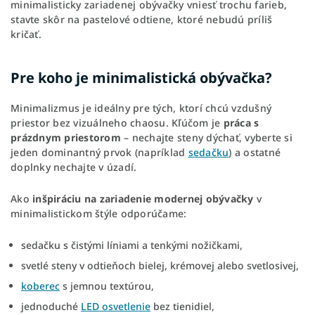
minimalisticky zariadenej obývačky vniesť trochu farieb,
stavte skôr na pastelové odtiene, ktoré nebudú príliš
kričať.
Pre koho je minimalistická obývačka?
Minimalizmus je ideálny pre tých, ktorí chcú vzdušný
priestor bez vizuálneho chaosu. Kľúčom je
práca s
prázdnym priestorom
– nechajte steny dýchať, vyberte si
jeden dominantný prvok (napríklad
sedačku
) a ostatné
doplnky nechajte v úzadí.
Ako
inšpiráciu na zariadenie modernej obývačky
v
minimalistickom štýle odporúčame:
sedačku s čistými líniami a tenkými nožičkami,
svetlé steny v odtieňoch bielej, krémovej alebo svetlosivej,
koberec
s jemnou textúrou,
jednoduché
LED osvetlenie
bez tienidiel,