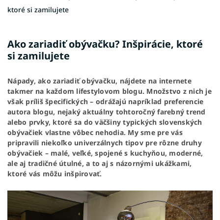
ktoré si zamilujete
Ako zariadiť obývačku? Inšpirácie, ktoré
si zamilujete
Nápady, ako zariadiť obývačku, nájdete na internete
takmer na každom lifestylovom blogu. Množstvo z nich je
však príliš špecifických – odrážajú napríklad preferencie
autora blogu, nejaký aktuálny tohtoročný farebný trend
alebo prvky, ktoré sa do väčšiny typických slovenských
obývačiek vlastne vôbec nehodia. My sme pre vás
pripravili niekoľko univerzálnych tipov pre rôzne druhy
obývačiek – malé, veľké, spojené s kuchyňou, moderné,
ale aj tradičné útulné, a to aj s názornými ukážkami,
ktoré vás môžu inšpirovať.