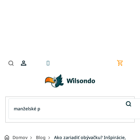
Prejsť
na
obsah
Nákupn
košík
Domov
Blog
Ako zariadiť obývačku? Inšpirácie,