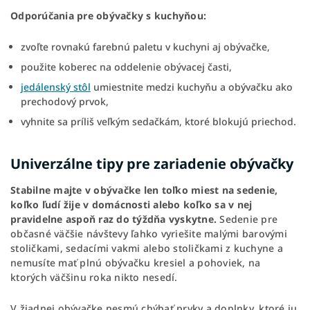
Odporúčania pre obývačky s kuchyňou:
zvoľte rovnakú farebnú paletu v kuchyni aj obývačke,
použite koberec na oddelenie obývacej časti,
jedálenský stôl
umiestnite medzi kuchyňu a obývačku ako
prechodový prvok,
vyhnite sa príliš veľkým sedačkám, ktoré blokujú priechod.
Univerzálne tipy pre zariadenie obývačky
Stabilne majte v obývačke len toľko miest na sedenie,
koľko ľudí žije v domácnosti alebo koľko sa v nej
pravidelne aspoň raz do týždňa vyskytne.
Sedenie pre
občasné väčšie návštevy ľahko vyriešite malými barovými
stoličkami, sedacími vakmi alebo stoličkami z kuchyne a
nemusíte mať plnú obývačku kresiel a pohoviek, na
ktorých väčšinu roka nikto nesedí.
V žiadnej obývačke nesmú chýbať prvky a doplnky, ktoré ju