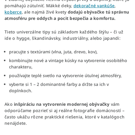
pomáhajú zútulniť. Mäkké deky,
dekoračné vankúše
,
koberce
, ale najmä živé kvety
dodajú obývačke tú správnu
atmosféru pre oddych a pocit bezpečia a komfortu.
Tieto univerzálne tipy sú základom každého štýlu – či už
ide o hygge, škandinávsky, industriálny, alebo japandi:
pracujte s textúrami (vlna, juta, drevo, kov),
kombinujte nové a vintage kúsky na vytvorenie osobitého
charakteru,
používajte teplé svetlo na vytvorenie útulnej atmosféry,
vyberte si 1 – 2 dominantné farby a držte sa ich v
doplnkoch.
Ako
inšpiráciu na vytvorenie modernej obývačky
vám
odporúčame pozrieť si aj reálne fotografie domácností –
často ukážu rôzne praktické riešenia, ktoré v katalógoch
nenájdete.