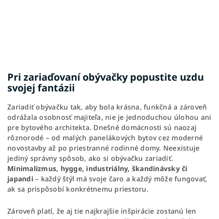
Pri zariaďovaní obývačky popustite uzdu
svojej fantázii
Zariadiť obývačku tak, aby bola krásna, funkčná a zároveň
odrážala osobnosť majiteľa, nie je jednoduchou úlohou ani
pre bytového architekta. Dnešné domácnosti sú naozaj
rôznorodé – od malých panelákových bytov cez moderné
novostavby až po priestranné rodinné domy. Neexistuje
jediný správny spôsob, ako si obývačku zariadiť.
Minimalizmus, hygge, industriálny, škandinávsky či
japandi
– každý štýl má svoje čaro a každý môže fungovať,
ak sa prispôsobí konkrétnemu priestoru.
Zároveň platí, že aj tie najkrajšie inšpirácie zostanú len