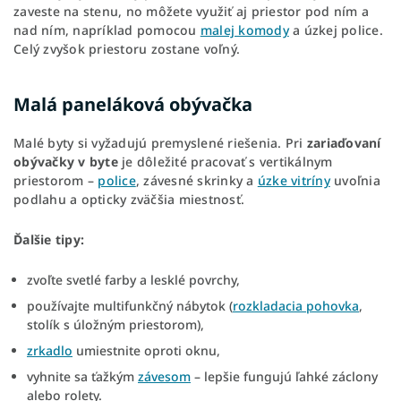
zaveste na stenu, no môžete využiť aj priestor pod ním a
nad ním, napríklad pomocou
malej komody
a úzkej police.
Celý zvyšok priestoru zostane voľný.
Malá paneláková obývačka
Malé byty si vyžadujú premyslené riešenia. Pri
zariaďovaní
obývačky v byte
je dôležité pracovať s vertikálnym
priestorom –
police
, závesné skrinky a
úzke vitríny
uvoľnia
podlahu a opticky zväčšia miestnosť.
Ďalšie tipy:
zvoľte svetlé farby a lesklé povrchy,
používajte multifunkčný nábytok (
rozkladacia pohovka
,
stolík s úložným priestorom),
zrkadlo
umiestnite oproti oknu,
vyhnite sa ťažkým
závesom
– lepšie fungujú ľahké záclony
alebo rolety.