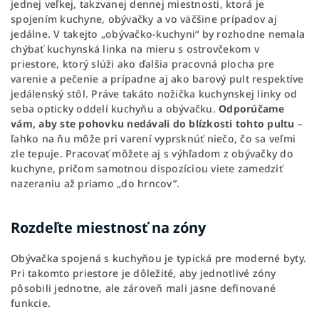
jednej veľkej, takzvanej dennej miestnosti, ktorá je
spojením kuchyne, obývačky a vo väčšine prípadov aj
jedálne. V takejto „obývačko-kuchyni“ by rozhodne nemala
chýbať kuchynská linka na mieru s ostrovčekom v
priestore, ktorý slúži ako ďalšia pracovná plocha pre
varenie a pečenie a prípadne aj ako barový pult respektíve
jedálenský stôl. Práve takáto nožička kuchynskej linky od
seba opticky oddelí kuchyňu a obývačku.
Odporúčame
vám, aby ste pohovku nedávali do blízkosti tohto pultu
–
ľahko na ňu môže pri varení vyprsknúť niečo, čo sa veľmi
zle tepuje. Pracovať môžete aj s výhľadom z obývačky do
kuchyne, pričom samotnou dispozíciou viete zamedziť
nazeraniu až priamo „do hrncov”.
Rozdeľte miestnosť na zóny
Obývačka spojená s kuchyňou je typická pre moderné byty.
Pri takomto priestore je dôležité, aby jednotlivé zóny
pôsobili jednotne, ale zároveň mali jasne definované
funkcie.