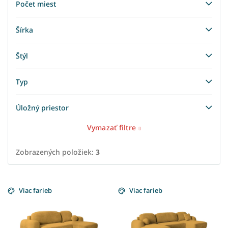
Počet miest
Šírka
Štýl
Typ
Úložný priestor
Vymazať filtre
Zobrazených položiek:
3
V
ý
Viac farieb
Viac farieb
p
i
s