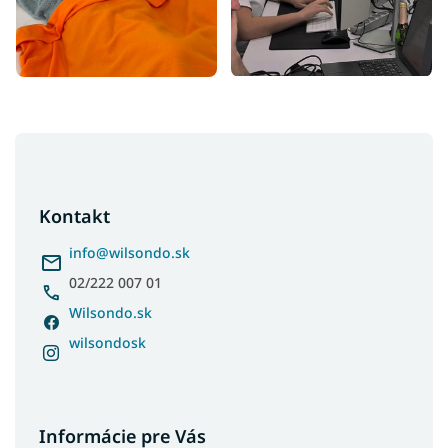
Z
á
p
ä
Kontakt
t
i
info
@
wilsondo.sk
e
02/222 007 01
Wilsondo.sk
wilsondosk
Informácie pre Vás