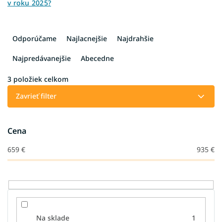
v roku 2025?
R
a
Odporúčame
Najlacnejšie
Najdrahšie
d
e
Najpredávanejšie
Abecedne
n
i
3
položiek celkom
e
Zavrieť filter
p
r
o
Cena
d
u
659
€
935
€
k
t
o
v
Na sklade
1