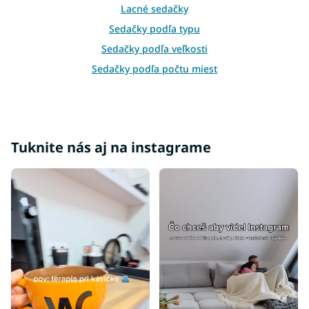
v
Lacné sedačky
ý
p
Sedačky podľa typu
i
Sedačky podľa veľkosti
s
u
Sedačky podľa počtu miest
Sedačky podľa šírky
Sedačky podľa miestnosti
Sedačky podľa materiálu
Tuknite nás aj na instagrame
Sedačky podľa štýlu
Sedačky podľa účelu