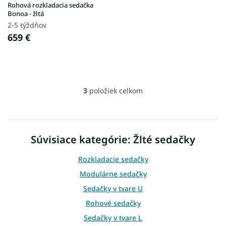
Rohová rozkladacia sedačka
Bonoa - žltá
2-5 týždňov
659 €
3
položiek celkom
O
v
l
á
d
Súvisiace kategórie: Žlté sedačky
a
c
Rozkladacie sedačky
i
e
Modulárne sedačky
p
Sedačky v tvare U
r
v
Rohové sedačky
k
Sedačky v tvare L
y