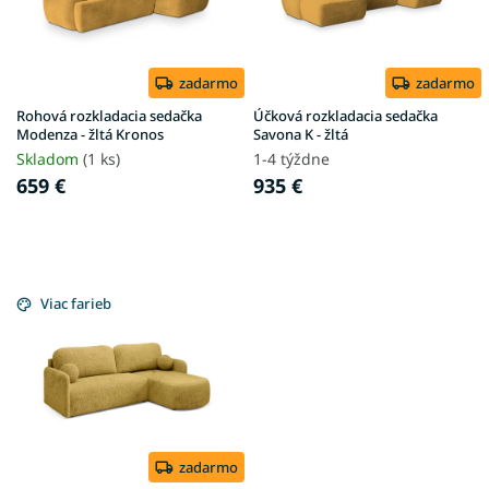
p
r
o
d
zadarmo
zadarmo
u
Rohová rozkladacia sedačka
Účková rozkladacia sedačka
k
Modenza - žltá Kronos
Savona K - žltá
t
Skladom
(1 ks)
1-4 týždne
o
659 €
935 €
v
Viac farieb
zadarmo