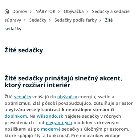
Domov
NÁBYTOK
Obývačka
Sedačky a sedacie
súpravy
Sedačky
Sedačky podľa farby
Žlté
sedačky
Žlté sedačky
Žlté sedačky prinášajú slnečný akcent,
ktorý rozžiari interiér
Žlté
sedačky
vnášajú do
obývačky
energiu, svetlo a
optimizmus. Žltá pôsobí povzbudzujúco, zútulňuje priestor
a
vytvára veselý kontrast k neutrálnym stenám či
doplnkom
. Na
Wilsondo.sk
nájdete sedačky v rôznych
prevedeniach – od
elegantných
modelov s drevenými
nožičkami až po
moderné
sedačky s úložným priestorom,
ktoré spájajú štýl a funkčnosť. Pre milovníkov vintage