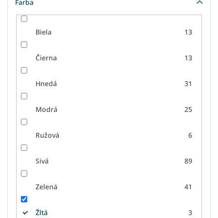
Farba
Biela
13
Čierna
13
Hnedá
31
Modrá
25
Ružová
6
Sivá
89
Zelená
41
Žltá
3