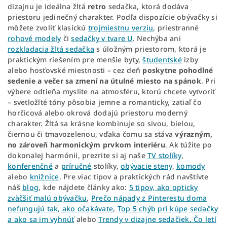
dizajnu je ideálna žltá
retro
sedačka, ktorá dodáva
priestoru jedinečný charakter. Podľa dispozície obývačky si
môžete zvoliť klasickú
trojmiestnu verziu
, priestranné
rohové modely
či
sedačky v tvare U
. Nechýba ani
rozkladacia žltá sedačka
s úložným priestorom, ktorá je
praktickým riešením pre menšie byty,
študentské
izby
alebo hosťovské miestnosti – cez deň
poskytne pohodlné
sedenie a večer sa zmení na útulné miesto na spánok
. Pri
výbere odtieňa myslite na atmosféru, ktorú chcete vytvoriť
– svetložlté tóny pôsobia jemne a romanticky, zatiaľ čo
horčicová alebo okrová dodajú priestoru moderný
charakter. Žltá sa krásne kombinuje so sivou, bielou,
čiernou či tmavozelenou, vďaka čomu sa stáva
výrazným,
no zároveň harmonickým prvkom interiéru
. Ak túžite po
dokonalej harmónii, prezrite si aj naše
TV stolíky
,
konferenčné
a
príručné
stolíky,
obývacie steny
,
komody
alebo
knižnice
. Pre viac tipov a praktických rád navštívte
náš
blog
, kde nájdete články ako:
5 tipov, ako opticky
zväčšiť malú obývačku
,
Prečo nápady z Pinterestu doma
nefungujú tak, ako očakávate
,
Top 5 chýb pri kúpe sedačky
a ako sa im vyhnúť
alebo
Trendy v dizajne sedačiek. Čo letí