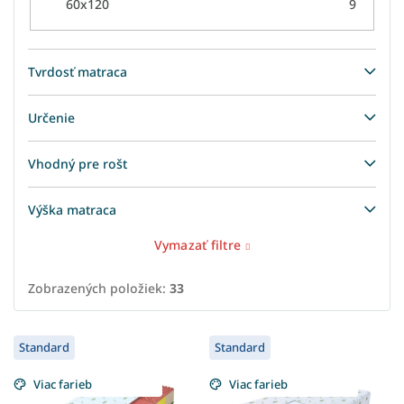
60x120
9
Tvrdosť matraca
Určenie
Vhodný pre rošt
Výška matraca
Vymazať filtre
Zobrazených položiek:
33
V
Standard
Standard
ý
p
Viac farieb
Viac farieb
i