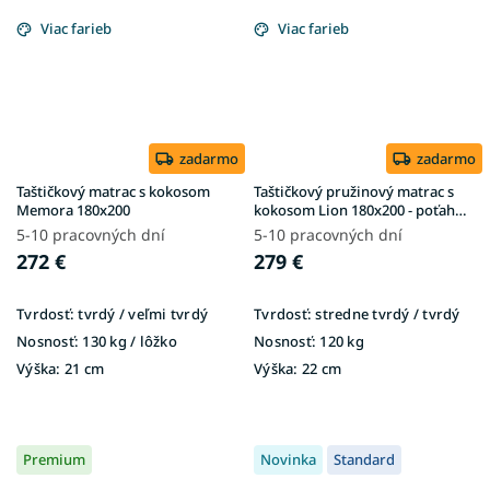
Viac farieb
Viac farieb
zadarmo
zadarmo
Taštičkový matrac s kokosom
Taštičkový pružinový matrac s
Memora 180x200
kokosom Lion 180x200 - poťah
Gold
5-10 pracovných dní
5-10 pracovných dní
272 €
279 €
Tvrdosť:
tvrdý / veľmi tvrdý
Tvrdosť:
stredne tvrdý / tvrdý
Nosnosť:
130 kg / lôžko
Nosnosť:
120 kg
Výška:
21 cm
Výška:
22 cm
Premium
Novinka
Standard