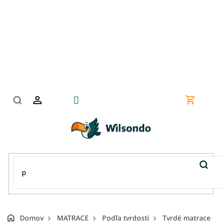
Prejsť
na
obsah
Nákupn
košík
Domov
MATRACE
Podľa tvrdosti
Tvrdé matrace