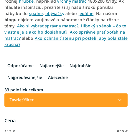
rôznej
hrúbke
, napríklad
vrchný matrac
180x200 tvrdý. Ak
hľadáte inšpiráciu, prezrite si aj našu širokú ponuku
nábytku do
spálne
,
obývačky
alebo
jedálne
. Na našom
blogu
nájdete zaujímavé a nápomocné články na rôzne
témy:
Ako si vybrať správny matrac?
,
Hlboký spánok – čo to
vlastne je a ako ho dosiahnuť?
,
Ako správne prať poťah na
matrac?
alebo
Ako ochrániť stenu pri posteli, aby bola stále
krásna?
R
a
Odporúčame
Najlacnejšie
Najdrahšie
d
e
Najpredávanejšie
Abecedne
n
i
33
položiek celkom
e
Zavrieť filter
p
r
o
Cena
d
u
112
€
529
€