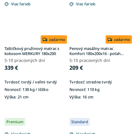
Viac farieb
Viac farieb
zadarmo
zadarmo
Taštičkový pružinový matrac s
Penový masážny matrac
kokosom MERKURY 180x200
Komfort 180x200x16 - poťah
Matrix
5-10 pracovných dní
5-10 pracovných dní
339 €
209 €
Tvrdosť:
tvrdý / veľmi tvrdý
Tvrdosť:
stredne tvrdý
Nosnosť:
130 kg / lôžko
Nosnosť:
110 kg
Výška:
21 cm
Výška:
16 cm
Premium
Standard