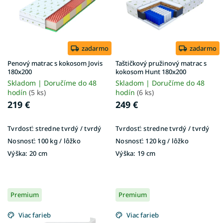
s
p
r
o
d
zadarmo
zadarmo
u
Penový matrac s kokosom Jovis
Taštičkový pružinový matrac s
k
180x200
kokosom Hunt 180x200
t
Skladom | Doručíme do 48
Skladom | Doručíme do 48
o
hodín
(5 ks)
hodín
(6 ks)
v
219 €
249 €
Tvrdosť:
stredne tvrdý / tvrdý
Tvrdosť:
stredne tvrdý / tvrdý
Nosnosť:
100 kg / lôžko
Nosnosť:
120 kg / lôžko
Výška:
20 cm
Výška:
19 cm
Premium
Premium
Viac farieb
Viac farieb