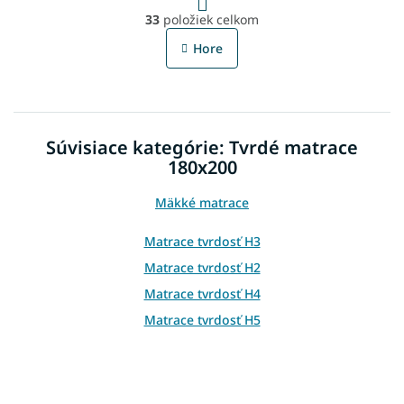
t
O
r
33
položiek celkom
v
á
l
n
Hore
á
k
o
d
v
a
a
c
n
i
i
Súvisiace kategórie: Tvrdé matrace
e
e
p
180x200
r
v
Mäkké matrace
k
y
Matrace tvrdosť H3
v
ý
Matrace tvrdosť H2
p
Matrace tvrdosť H4
i
s
Matrace tvrdosť H5
u