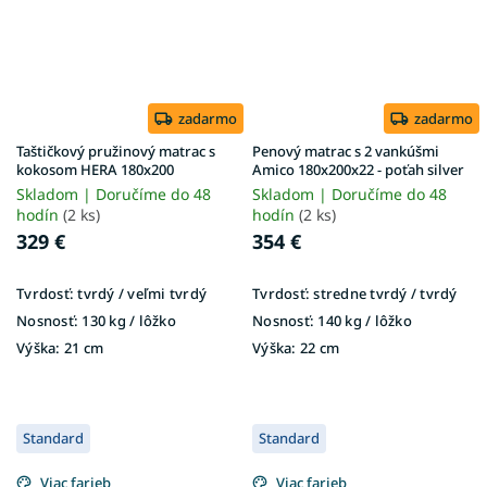
zadarmo
zadarmo
Taštičkový pružinový matrac s
Penový matrac s 2 vankúšmi
kokosom HERA 180x200
Amico 180x200x22 - poťah silver
Skladom | Doručíme do 48
Skladom | Doručíme do 48
hodín
(2 ks)
hodín
(2 ks)
329 €
354 €
Tvrdosť:
tvrdý / veľmi tvrdý
Tvrdosť:
stredne tvrdý / tvrdý
Nosnosť:
130 kg / lôžko
Nosnosť:
140 kg / lôžko
Výška:
21 cm
Výška:
22 cm
Standard
Standard
Viac farieb
Viac farieb