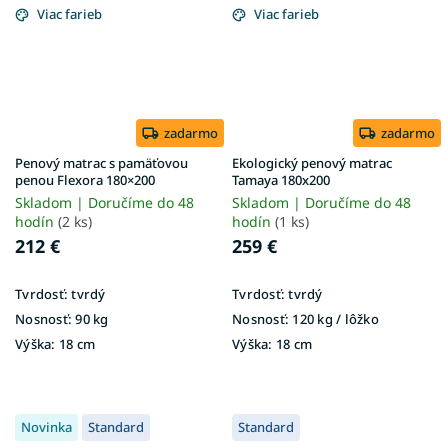
Viac farieb
Viac farieb
zadarmo
zadarmo
Penový matrac s pamäťovou
Ekologický penový matrac
penou Flexora 180×200
Tamaya 180x200
Skladom | Doručíme do 48
Skladom | Doručíme do 48
hodín
(2 ks)
hodín
(1 ks)
212 €
259 €
Tvrdosť:
tvrdý
Tvrdosť:
tvrdý
Nosnosť:
90 kg
Nosnosť:
120 kg / lôžko
Výška:
18 cm
Výška:
18 cm
Novinka
Standard
Standard