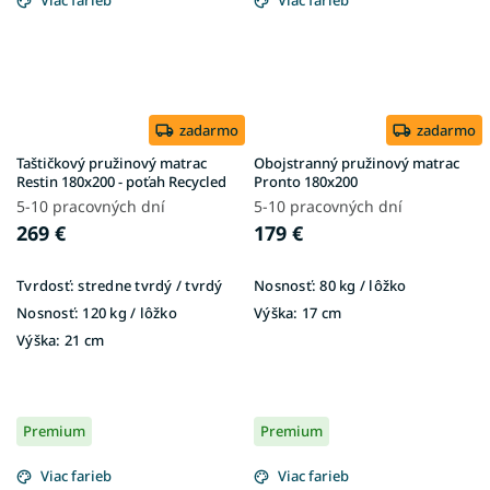
Viac farieb
Viac farieb
zadarmo
zadarmo
Taštičkový pružinový matrac
Obojstranný pružinový matrac
Restin 180x200 - poťah Recycled
Pronto 180x200
5-10 pracovných dní
5-10 pracovných dní
269 €
179 €
Tvrdosť:
stredne tvrdý / tvrdý
Nosnosť:
80 kg / lôžko
Nosnosť:
120 kg / lôžko
Výška:
17 cm
Výška:
21 cm
Premium
Premium
Viac farieb
Viac farieb