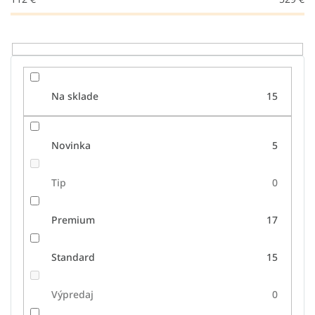
k
t
o
v
Na sklade
15
Novinka
5
Tip
0
Premium
17
Standard
15
Výpredaj
0