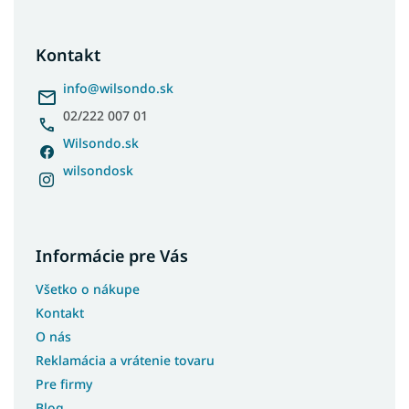
á
p
ä
Kontakt
t
i
info
@
wilsondo.sk
e
02/222 007 01
Wilsondo.sk
wilsondosk
Informácie pre Vás
Všetko o nákupe
Kontakt
O nás
Reklamácia a vrátenie tovaru
Pre firmy
Blog