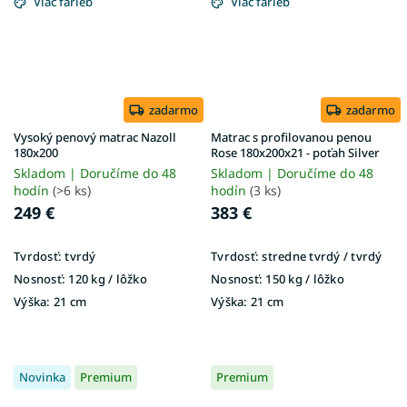
Viac farieb
Viac farieb
zadarmo
zadarmo
Vysoký penový matrac Nazoll
Matrac s profilovanou penou
180x200
Rose 180x200x21 - poťah Silver
Skladom | Doručíme do 48
Skladom | Doručíme do 48
hodín
(>6 ks)
hodín
(3 ks)
249 €
383 €
Tvrdosť:
tvrdý
Tvrdosť:
stredne tvrdý / tvrdý
Nosnosť:
120 kg / lôžko
Nosnosť:
150 kg / lôžko
Výška:
21 cm
Výška:
21 cm
Novinka
Premium
Premium