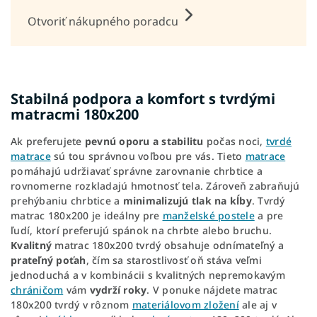
Otvoriť nákupného poradcu
Stabilná podpora a komfort s tvrdými
matracmi 180x200
Ak preferujete
pevnú oporu a stabilitu
počas noci,
tvrdé
matrace
sú tou správnou voľbou pre vás. Tieto
matrace
pomáhajú udržiavať správne zarovnanie chrbtice a
rovnomerne rozkladajú hmotnosť tela. Zároveň zabraňujú
prehýbaniu chrbtice a
minimalizujú tlak na kĺby
. Tvrdý
matrac 180x200 je ideálny pre
manželské postele
a pre
ľudí, ktorí preferujú spánok na chrbte alebo bruchu.
Kvalitný
matrac 180x200 tvrdý obsahuje odnímateľný a
prateľný poťah
, čím sa starostlivosť oň stáva veľmi
jednoduchá a v kombinácii s kvalitných nepremokavým
chráničom
vám
vydrží roky
. V ponuke nájdete matrac
180x200 tvrdý v rôznom
materiálovom zložení
ale aj v