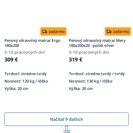
zadarmo
zadarmo
Penový zdravotný matrac Ergo
Penový zdravotný matrac Mery
180x200
180x200x20 - poťah silver
5-10 pracovných dní
5-10 pracovných dní
309 €
319 €
Tvrdosť:
stredne tvrdý
Tvrdosť:
stredne tvrdý / tvrdý
Nosnosť:
120 kg / lôžko
Nosnosť:
130 kg / lôžko
Výška:
20 cm
Výška:
20 cm
Načítať 9 ďalších
S
1
2