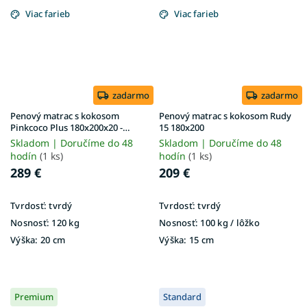
Viac farieb
Viac farieb
zadarmo
zadarmo
Penový matrac s kokosom
Penový matrac s kokosom Rudy
Pinkcoco Plus 180x200x20 -
15 180x200
poťah Aloe Vera
Skladom | Doručíme do 48
Skladom | Doručíme do 48
hodín
(1 ks)
hodín
(1 ks)
289 €
209 €
Tvrdosť:
tvrdý
Tvrdosť:
tvrdý
Nosnosť:
120 kg
Nosnosť:
100 kg / lôžko
Výška:
20 cm
Výška:
15 cm
Premium
Standard