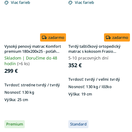
Viac farieb
Viac farieb
zadarmo
zadarmo
Vysoký penový matrac Komfort
Tvrdý taštičkový ortopedický
premium 180x200x25 - poťah
matrac s kokosom Frasio
Exclusive Premium
180x200
Skladom | Doručíme do 48
5-10 pracovných dní
hodín
(>6 ks)
352 €
299 €
Tvrdosť:
tvrdý / veľmi tvrdý
Tvrdosť:
stredne tvrdý / tvrdý
Nosnosť:
130 kg / lôžko
Nosnosť:
130 kg
Výška:
19 cm
Výška:
25 cm
Premium
Standard