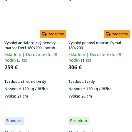
zadarmo
zadarmo
Vysoký antialergický penový
Vysoký penový matrac Gymal
matrac Derf 180x200 - poťah
180x200
Aloe Vera
Skladom | Doručíme do 48
Skladom | Doručíme do 48
hodín
(3 ks)
hodín
(1 ks)
259 €
306 €
Tvrdosť:
stredne tvrdý
Tvrdosť:
tvrdý
Nosnosť:
120 kg / lôžko
Nosnosť:
130 kg / lôžko
Výška:
21 cm
Výška:
26 cm
Standard
Premium