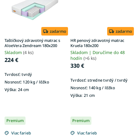
zadarmo
zadarmo
Taštičkový zdravotný matrac s
HR penový zdravotný matrac
AloeVera Zendream 180x200
Kruela 180x200
Skladom
(4 ks)
Skladom | Doručíme do 48
hodín
(>6 ks)
224 €
330 €
Tvrdosť:
tvrdý
Tvrdosť:
stredne tvrdý / tvrdý
Nosnosť:
120 kg / lôžko
Nosnosť:
140 kg / lôžko
Výška:
24 cm
Výška:
21 cm
Premium
Premium
Viac farieb
Viac farieb