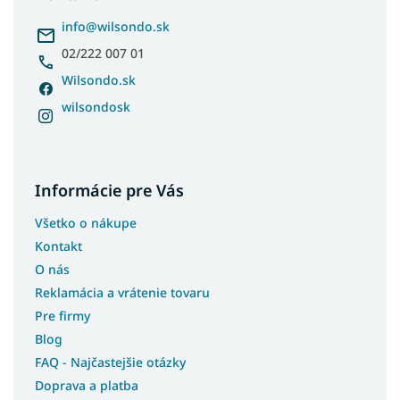
t
i
info
@
wilsondo.sk
e
02/222 007 01
Wilsondo.sk
wilsondosk
Informácie pre Vás
Všetko o nákupe
Kontakt
O nás
Reklamácia a vrátenie tovaru
Pre firmy
Blog
FAQ - Najčastejšie otázky
Doprava a platba