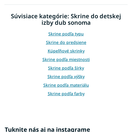
l
á
d
Súvisiace kategórie: Skrine do detskej
a
izby dub sonoma
c
i
e
Skrine podľa typu
p
Skrine do predsiene
r
v
Kúpeľňové skrinky
k
Skrine podľa miestnosti
y
v
Skrine podľa šírky
ý
Skrine podľa výšky
p
i
Skrine podľa materiálu
s
Skrine podľa farby
u
Skrine podľa štýlu
Lacné skrine
Vešiakové skrine
Tuknite nás aj na instagrame
Policové skrine