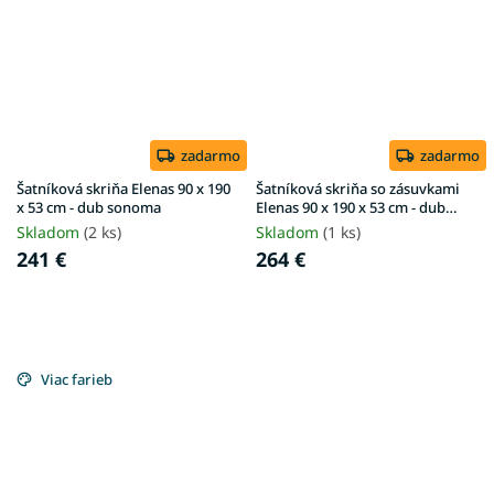
zadarmo
zadarmo
Šatníková skriňa Elenas 90 x 190
Šatníková skriňa so zásuvkami
x 53 cm - dub sonoma
Elenas 90 x 190 x 53 cm - dub
sonoma
Skladom
(2 ks)
Skladom
(1 ks)
241 €
264 €
Viac farieb