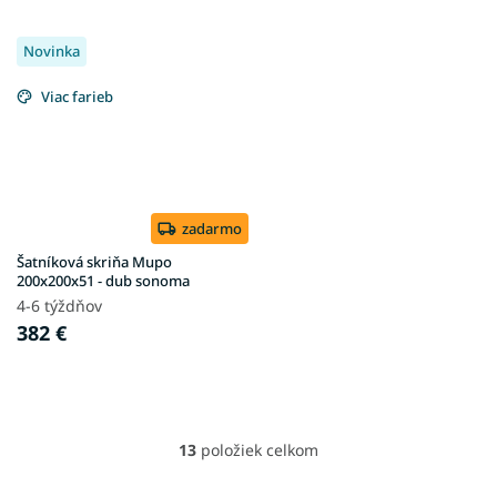
Novinka
Viac farieb
zadarmo
Šatníková skriňa Mupo
200x200x51 - dub sonoma
4-6 týždňov
382 €
13
položiek celkom
O
v