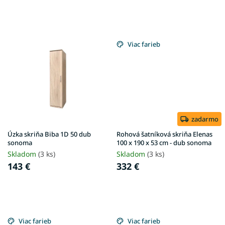
v
Viac farieb
zadarmo
Úzka skriňa Biba 1D 50 dub
Rohová šatníková skriňa Elenas
sonoma
100 x 190 x 53 cm - dub sonoma
Skladom
(3 ks)
Skladom
(3 ks)
143 €
332 €
Viac farieb
Viac farieb