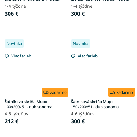
sonoma
sonoma
1-4 týždne
1-4 týždne
306 €
300 €
Novinka
Novinka
Viac farieb
Viac farieb
zadarmo
zadarmo
Šatníková skriňa Mupo
Šatníková skriňa Mupo
100x200x51 - dub sonoma
150x200x51 - dub sonoma
4-6 týždňov
4-6 týždňov
212 €
300 €