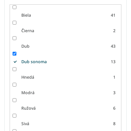
Biela
41
Čierna
2
Dub
43
Dub sonoma
13
Hnedá
1
Modrá
3
Ružová
6
Sivá
8