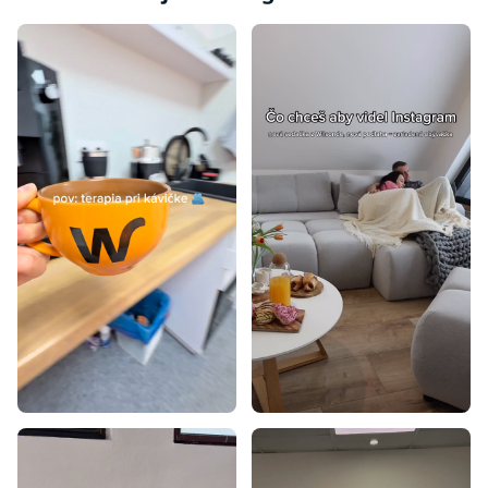
Skrine so zrkadlom
Skrine v dekore buku
Biela skriňa do detskej izby
Detské skrine farba dub
Rohové skrine do detskej izby