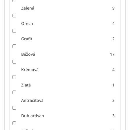
Zelená
9
Orech
4
Grafit
2
Béžová
17
Krémová
4
Zlatá
1
Antracitová
3
Dub artisan
3