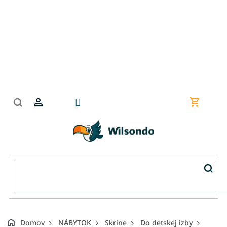
Prejsť
na
obsah
Nákupn
košík
Domov
NÁBYTOK
Skrine
Do detskej izby