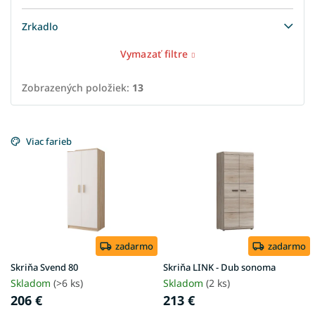
Zrkadlo
Vymazať filtre
Zobrazených položiek:
13
V
ý
Viac farieb
p
i
s
p
r
o
d
zadarmo
zadarmo
u
Skriňa Svend 80
Skriňa LINK - Dub sonoma
k
Skladom
(>6 ks)
Skladom
(2 ks)
t
206 €
213 €
o