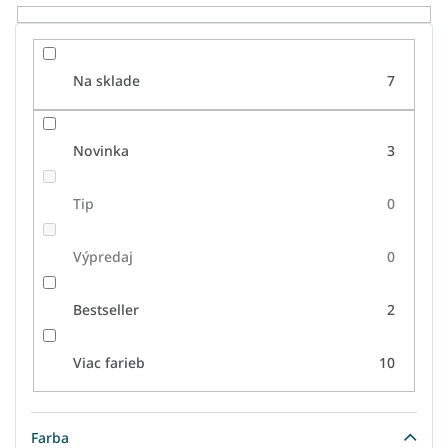
o
v
Na sklade
7
Novinka
3
Tip
0
Výpredaj
0
Bestseller
2
Viac farieb
10
Farba