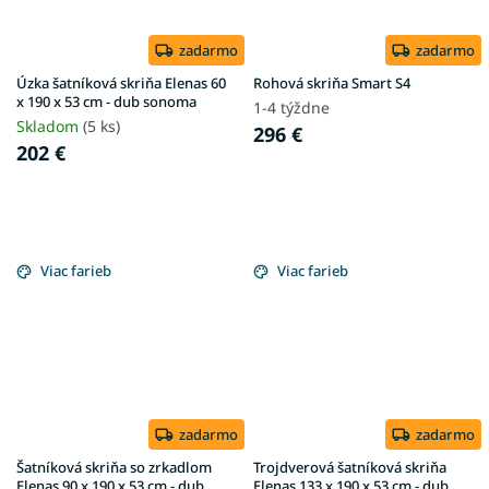
zadarmo
zadarmo
Úzka šatníková skriňa Elenas 60
Rohová skriňa Smart S4
x 190 x 53 cm - dub sonoma
1-4 týždne
Skladom
(5 ks)
296 €
202 €
Viac farieb
Viac farieb
zadarmo
zadarmo
Šatníková skriňa so zrkadlom
Trojdverová šatníková skriňa
Elenas 90 x 190 x 53 cm - dub
Elenas 133 x 190 x 53 cm - dub