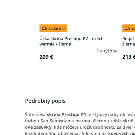
zadarmo
z
Úzka skriňa Prestigo P2 - orech
Regál 
warmia / čierna
čierna
1-4 týždne
209 €
213 
Podrobný popis
Šatníková
skriňa Prestigo P1
je štýlový nábytok, vy
farbou San Sebastian a matnou čiernou robia skriňu
dve zásuvky
, kde môžete uložiť drobnosti. Za dvie
každodenného oblečenia. Telo stojí na
kovových no