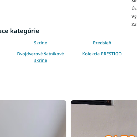
Ší
Úc
Vý
Za
ace kategórie
Skrine
Predsieň
e
Dvojdverové šatníkové
Kolekcia PRESTIGO
skrine
Skrine podľa výšky
Skrine podľa materiálu
Skrine podľa typu
Lacné skrine
Čierne šatníkové skrine
Šatníkové skrine s klasickým
zatváraním