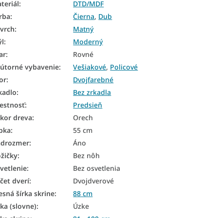
teriál
:
DTD/MDF
rba
:
Čierna
,
Dub
vrch
:
Matný
ýl
:
Moderný
ar
:
Rovné
útorné vybavenie
:
Vešiakové
,
Policové
or
:
Dvojfarebné
kadlo
:
Bez zrkadla
estnosť
:
Predsieň
kor dreva
:
Orech
bka
:
55 cm
drozmer
:
Áno
žičky
:
Bez nôh
vetlenie
:
Bez osvetlenia
čet dverí
:
Dvojdverové
esná šírka skrine
:
88 cm
rka (slovne)
:
Úzke