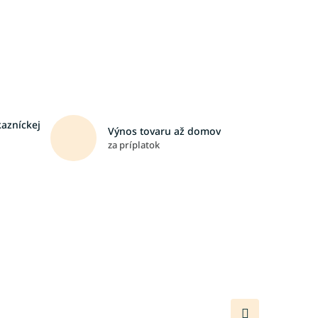
kazníckej
Výnos tovaru až domov
za príplatok
Ďalší