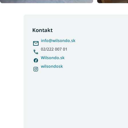
Z
á
p
Kontakt
ä
info
@
wilsondo.sk
t
i
02/222 007 01
e
Wilsondo.sk
wilsondosk