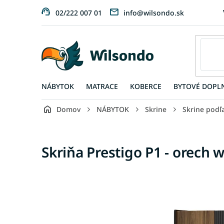
Prejsť
02/222 007 01
info@wilsondo.sk
na
obsah
NÁBYTOK
MATRACE
KOBERCE
BYTOVÉ DOPL
Domov
NÁBYTOK
Skrine
Skrine podľ
Skriňa Prestigo P1 - orech 