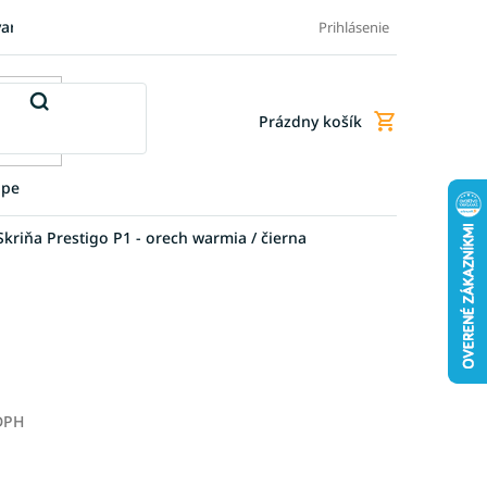
varu
Pre firmy
Blog
FAQ - Najčastejšie otázky
Doprava a
Prihlásenie
Prázdny košík
Nákupný
košík
upe
Skriňa Prestigo P1 - orech warmia / čierna
 DPH