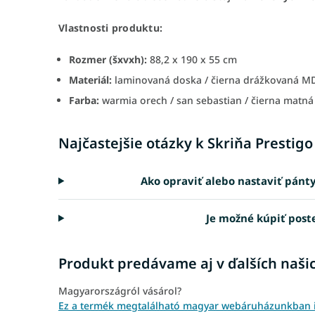
Vlastnosti produktu:
Rozmer (šxvxh):
88,2 x 190 x 55 cm
Materiál:
laminovaná doska / čierna drážkovaná MDF
Farba:
warmia orech / san sebastian / čierna matná
Najčastejšie otázky k Skriňa Prestigo
Ako opraviť alebo nastaviť pánty
Je možné kúpiť post
Produkt predávame aj v ďalších naši
Magyarországról vásárol?
Ez a termék megtalálható magyar webáruházunkban is