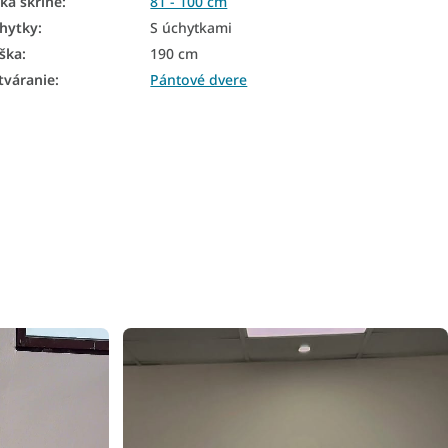
rka skrine
:
81 - 100 cm
hytky
:
S úchytkami
ška
:
190 cm
tváranie
:
Pántové dvere