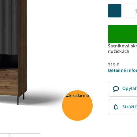
Šatníková sk
nožičkách
319 €
Detailné inf
Opýtať
zadarmo
Strážiť