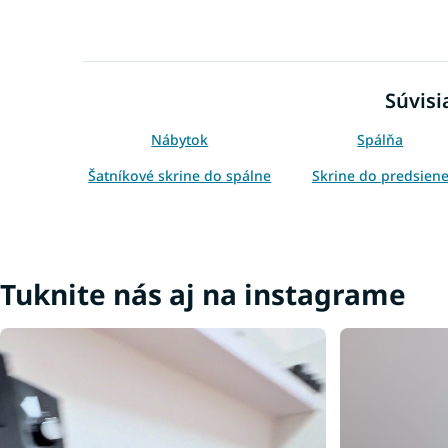
Súvisi
Nábytok
Spálňa
Šatníkové skrine do spálne
Skrine do predsien
Skrine podľa miestnosti
Skrine podľa šírky
Skrine podľa farby
Skrine podľa štýlu
Tuknite nás aj na instagrame
Vešiakové skrine
Policové skrine
Čierne skrine
Skrine farba dub