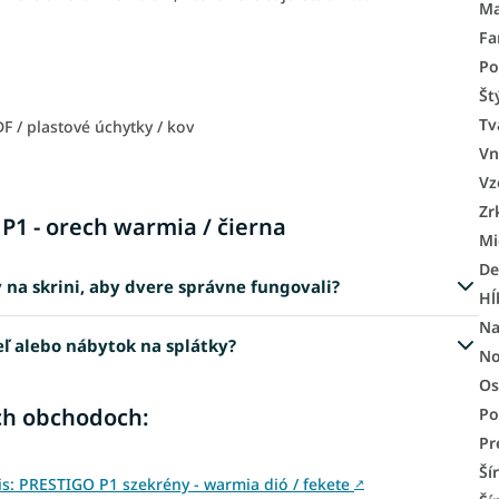
Ma
Fa
Po
Št
Tv
 / plastové úchytky / kov
Vn
Vz
Zr
 P1 - orech warmia / čierna
Mi
De
 na skrini, aby dvere správne fungovali?
Hĺ
Na
eľ alebo nábytok na splátky?
No
Os
ch obchodoch:
Po
Pr
Ší
: PRESTIGO P1 szekrény - warmia dió / fekete
↗