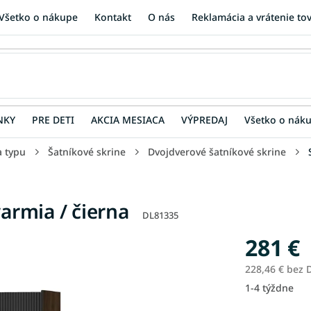
Všetko o nákupe
Kontakt
O nás
Reklamácia a vrátenie to
NKY
PRE DETI
AKCIA MESIACA
VÝPREDAJ
Všetko o nák
a typu
Šatníkové skrine
Dvojdverové šatníkové skrine
warmia / čierna
DL81335
281 €
228,46 € bez
1-4 týždne
Jednotková
cena: