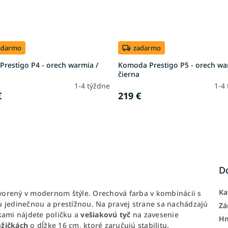
adarmo
zadarmo
Prestigo P4 - orech warmia /
Komoda Prestigo P5 - orech wa
čierna
1-4 týždne
1-4
€
219 €
D
Ka
tvorený v modernom štýle. Orechová farba v kombinácii s
 jedinečnou a prestížnou. Na pravej strane sa nachádzajú
Zá
rkami nájdete poličku a
vešiakovú tyč
na zavesenie
H
žičkách
o dĺžke 16 cm, ktoré zaručujú stabilitu.