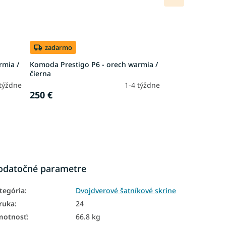
produkt
zadarmo
rmia /
Komoda Prestigo P6 - orech warmia /
čierna
 týždne
1-4 týždne
250 €
odatočné parametre
tegória
:
Dvojdverové šatníkové skrine
ruka
:
24
motnosť
:
66.8 kg