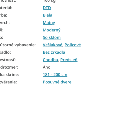
motnosť
:
160 kg
teriál
:
DTD
rba
:
Biela
vrch
:
Matný
ýl
:
Moderný
p
:
So sklom
útorné vybavenie
:
Vešiakové
,
Policové
kadlo
:
Bez zrkadla
estnosť
:
Chodba
,
Predsieň
drozmer
:
Áno
rka skrine
:
181 - 200 cm
tváranie
:
Posuvné dvere