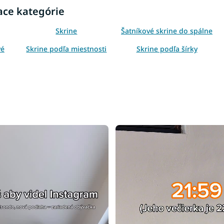
ace kategórie
Skrine
Šatníkové skrine do spálne
vé
Skrine podľa miestnosti
Skrine podľa šírky
lu
Skrine podľa farby
Skrine podľa štýlu
Biele šatníkové skrine
Šatníkové skrine s
posuvnými dverami
Biele skrine