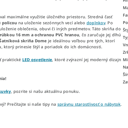
H
Ma
Fa
val maximálne využitie úložného priestoru. Stredná časť
Po
 policou
na uloženie sezónnych vecí alebo
doplnkov
. Po
loženie oblečenia, obuvi či iných predmetov. Táto skriňa do
Št
hrúbkou 16 mm a ochranou PVC hranou
, čo zaručuje jej dlhú
Ty
Šatníková skriňa Dome
je ideálnou voľbou pre tých, ktorí
Vn
ku, ktorý prinesie štýl a poriadok do ich domácnosti.
Zr
ť praktické
LED osvetlenie
, ktoré zvýrazní jej moderný dizajn
Mi
Na
Ší
nia!
Za
suvky
, pozrite si našu aktuálnu ponuku.
ý? Prečítajte si naše tipy na
správnu starostlivosť o nábytok
.