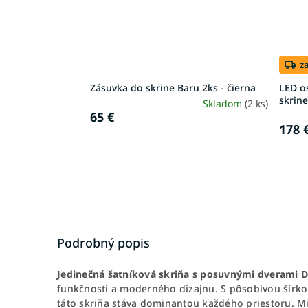
z
Zásuvka do skrine Baru 2ks - čierna
LED os
skrin
Skladom
(2 ks)
65 €
178 
Podrobný popis
Jedinečná šatníková skriňa s posuvnými dverami
funkčnosti a moderného dizajnu. S pôsobivou šírk
táto skriňa stáva dominantou každého priestoru. M