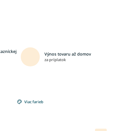
kazníckej
Výnos tovaru až domov
za príplatok
Viac farieb