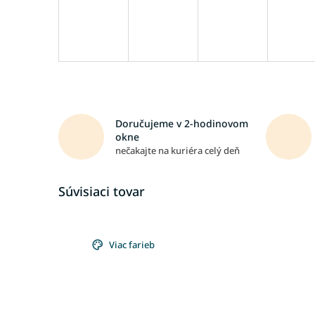
Doručujeme v 2-hodinovom
okne
nečakajte na kuriéra celý deň
Súvisiaci tovar
Viac farieb