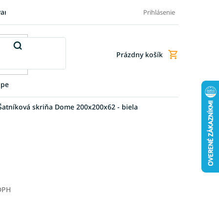
varu
Pre firmy
Blog
FAQ - Najčastejšie otázky
Doprava a
Prihlásenie
Prázdny košík
Nákupný
košík
upe
Šatníková skriňa Dome 200x200x62 - biela
 DPH