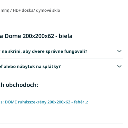
5 mm) / HDF doska/ dymové sklo
ňa Dome 200x200x62 - biela
 na skrini, aby dvere správne fungovali?
eľ alebo nábytok na splátky?
ch obchodoch:
is: DOME ruhásszekrény 200x200x62 - fehér
↗