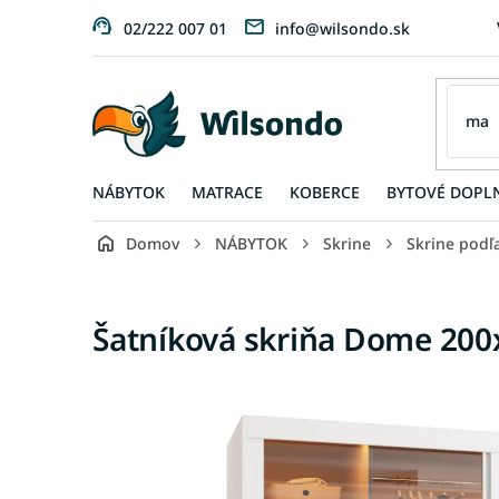
Prejsť
02/222 007 01
info@wilsondo.sk
na
obsah
NÁBYTOK
MATRACE
KOBERCE
BYTOVÉ DOPL
Domov
NÁBYTOK
Skrine
Skrine podľ
Šatníková skriňa Dome 200x