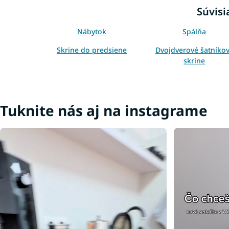
Súvisi
Nábytok
Spálňa
Skrine do predsiene
Dvojdverové šatníko
skrine
Skrine podľa výšky
Skrine podľa materiá
Skrine podľa typu
Lacné skrine
Tuknite nás aj na instagrame
Vešiakové skrine
Policové skrine
Skrine na chodbu
Sklenené skrine