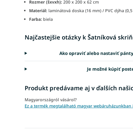
Rozmer (šxvxh):
200 x 200 x 62 cm
Materiál:
laminátová doska (16 mm) / PVC dýha (0,
Farba:
biela
Najčastejšie otázky k Šatníková skri
Ako opraviť alebo nastaviť pánty
Je možné kúpiť post
Produkt predávame aj v ďalších naši
Magyarországról vásárol?
Ez a termék megtalálható magyar webáruházunkban 