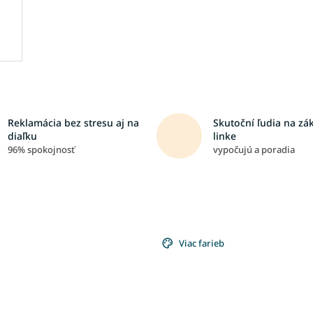
Reklamácia bez stresu aj na
Skutoční ľudia na zá
diaľku
linke
96% spokojnosť
vypočujú a poradia
Viac farieb