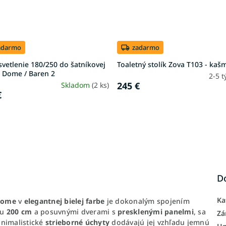
adarmo
zadarmo
vetlenie 180/250 do šatníkovej
Toaletný stolík Zova T103 - kaš
e Dome / Baren 2
2-5 
245 €
Skladom
(2 ks)
€
D
Ka
 Dome
v
elegantnej bielej farbe
je dokonalým spojením
ou
200 cm
a posuvnými dverami s
presklenými panelmi
, sa
Zá
inimalistické
strieborné úchyty
dodávajú jej vzhľadu jemnú