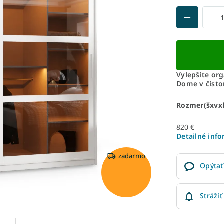
Vylepšite or
Dome v čisto
Rozmer(šxvxh
820 €
Detailné inf
zadarmo
Opýtať
Strážiť