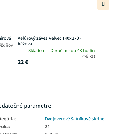
Ďalší
produkt
mírová
Velúrový záves Velvet 140x270 -
béžová
týždňov
Skladom | Doručíme do 48 hodín
(>6 ks)
22 €
odatočné parametre
tegória
:
Dvojdverové šatníkové skrine
ruka
:
24