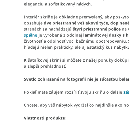
eleganciu a sofistikovaný nádych.
Interiér skriňe je dôkladne premyslený, aby poskyto
obsahuje
dve priestranné vešiakové tyče
,
doplnené
stranách sa nachádzajú
štyri priestranné police
na u
spálne
je vyrobená z odolnej
laminátovej dosky s 
životnosť a odolnosť voči bežnému opotrebovaniu.
hľadajú nielen praktický, ale aj estetický kus nábyt
K šatníkovej skrini si môžete z našej ponuky dokúpi
a zlepší prehľadnosť.
Svetlo zobrazené na fotografii nie je súčasťou bale
Pokiaľ máte záujem rozšíriť svoju skriňu o ďalšie
zá
Chcete, aby váš nábytok vydržal čo najdlhšie ako nov
Vlastnosti produktu: