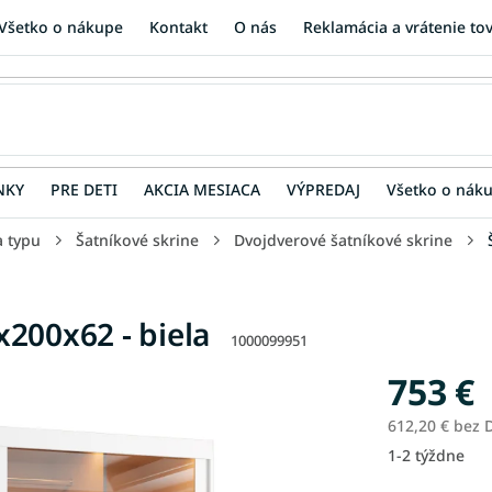
Všetko o nákupe
Kontakt
O nás
Reklamácia a vrátenie to
NKY
PRE DETI
AKCIA MESIACA
VÝPREDAJ
Všetko o nák
a typu
Šatníkové skrine
Dvojdverové šatníkové skrine
200x62 - biela
1000099951
753 €
612,20 € bez
1-2 týždne
Jednotková
cena: