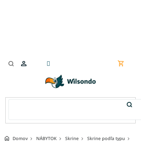
Prejsť
na
obsah
Nákupn
košík
Domov
NÁBYTOK
Skrine
Skrine podľa typu