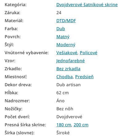
Kategória
:
Dvojdverové šatníkové skrine
Skrine podľa výšky
Záruka
:
24
Skrine podľa materiálu
Materiál
:
DTD/MDF
Skrine podľa farby
Farba
:
Dub
Povrch
:
Matný
Skrine podľa štýlu
Štýl
:
Moderný
Skrine podľa typu
Vnútorné vybavenie
:
Vešiakové
,
Policové
Lacné skrine
Vzor
:
Jednofarebné
Zrkadlo
:
Bez zrkadla
Vešiakové skrine
Miestnosť
:
Chodba
,
Predsieň
Policové skrine
Dekor dreva
:
Dub artisan
Hĺbka
:
62 cm
Šatníkové skrine s posuvnými dverami
Nadrozmer
:
Áno
Skrine na chodbu
Nožičky
:
Bez nôh
Počet dverí
:
Dvojdverové
Skrine farba dub
Presná šírka skrine
:
180 cm
,
200 cm
Šírka (slovne)
:
Široké