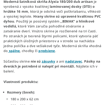
Moderná šatníková skriňa Alyxia 180/200
dub artisan
je
vyrobená
z vysoko kvalitnej
laminovanej dosky (DTD) o
hrúbke 16 mm
, ktorá je odolná voči poškriabaniu, vlhkosti
a vysokej teplote.
Hrany skrine sú upravené kvalitnou PVC
dyhou
. Použitý je posúvný systém
,,BIMAK“ a hliníkové
vodidlá,
ktoré
Vám zaručia pohodlné otváranie a
zatváranie dverí. Vnútro skrine je rozčlenené na tri časti.
Po stranách je tvorená štyrmi policami, ktoré vytvoria päť
praktických úložných priestorov a v strede sa nachádza
jedna polička a dve vešiakové tyče. Moderná skriňa vhodná
do
spálne
,
chodby či
predsiene
.
Súčasťou skrine
nie sú
zásuvky
a ani
nadstavec
.
Pásiky na
dverách je potrebné si nalepiť pri montáži.
Nájdete ich v
balení.
Vlastnosti produktu:
Rozmery (šxvxh):
180 x 200 x 62 cm