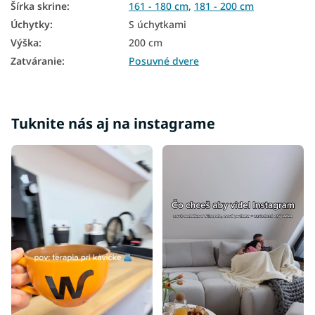
Šírka skrine
:
161 - 180 cm
,
181 - 200 cm
Úchytky
:
S úchytkami
Výška
:
200 cm
Zatváranie
:
Posuvné dvere
Tuknite nás aj na instagrame