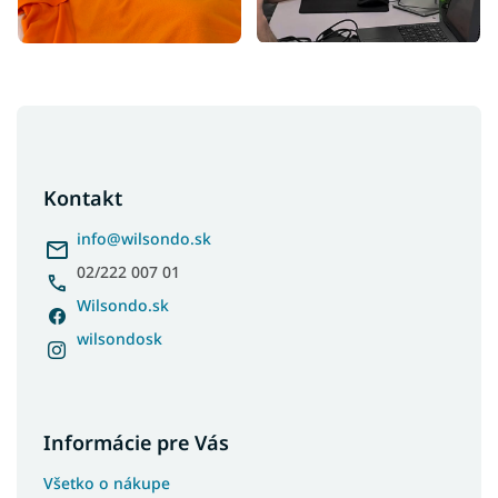
Z
á
p
ä
Kontakt
t
i
info
@
wilsondo.sk
e
02/222 007 01
Wilsondo.sk
wilsondosk
Informácie pre Vás
Všetko o nákupe