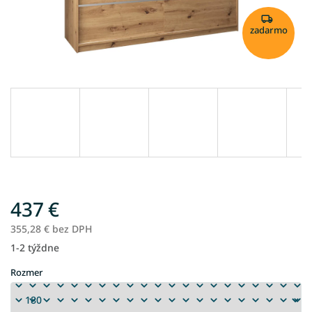
zadarmo
437 €
355,28 € bez DPH
1-2 týždne
Jednotková
cena:
Rozmer