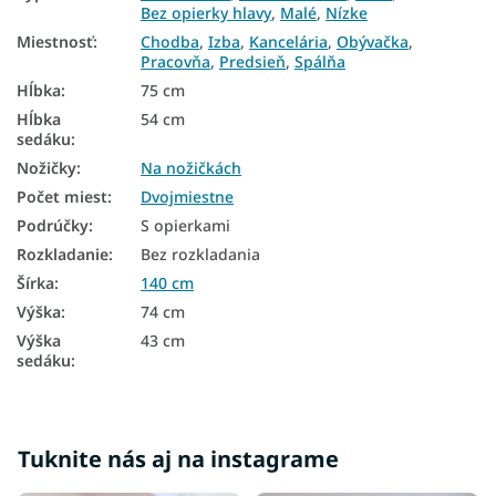
Malé pohovky
Bez opierky hlavy
,
Malé
,
Nízke
Nízke pohovky
Miestnosť
:
Chodba
,
Izba
,
Kancelária
,
Obývačka
,
Pracovňa
,
Predsieň
,
Spálňa
Dvojmiestne pohovky
Hĺbka
:
75 cm
Hĺbka
54 cm
Pohovky 140 cm
sedáku
:
Pohovky na chodbu
Nožičky
:
Na nožičkách
Počet miest
:
Dvojmiestne
Pohovky do izby
Podrúčky
:
S opierkami
Pohovky do kancelárie
Rozkladanie
:
Bez rozkladania
Pohovky do obývačky
Šírka
:
140 cm
Výška
:
74 cm
Pohovky do pracovne
Výška
43 cm
Pohovky do predsiene
sedáku
:
Pohovky do spálne
Čalúnené pohovky
Tuknite nás aj na instagrame
Látkové pohovky