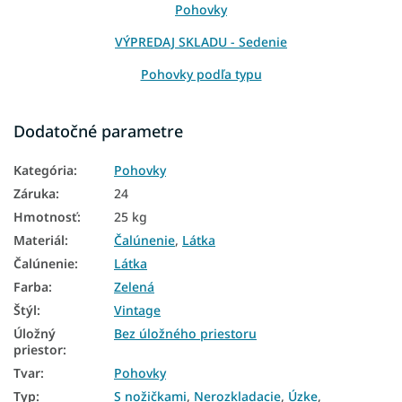
Pohovky
VÝPREDAJ SKLADU - Sedenie
Pohovky podľa typu
Pohovky podľa veľkosti
Dodatočné parametre
Pohovky podľa počtu miest
Kategória
:
Pohovky
Pohovky podľa šírky
Záruka
:
24
Pohovky podľa miestnosti
Hmotnosť
:
25 kg
Pohovky podľa materiálu
Materiál
:
Čalúnenie
,
Látka
Čalúnenie
:
Látka
Pohovky podľa farby
Farba
:
Zelená
Pohovky podľa štýlu
Štýl
:
Vintage
Lacné pohovky
Úložný
Bez úložného priestoru
priestor
:
Úzke pohovky
Tvar
:
Pohovky
Typ
:
S nožičkami
,
Nerozkladacie
,
Úzke
,