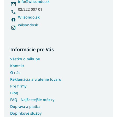
i
info
@
wilsondo.sk
e
02/222 007 01
Wilsondo.sk
wilsondosk
Informácie pre Vás
Všetko o nákupe
Kontakt
O nás
Reklamácia a vrátenie tovaru
Pre firmy
Blog
FAQ - Najčastejšie otázky
Doprava a platba
Doplnkové služby