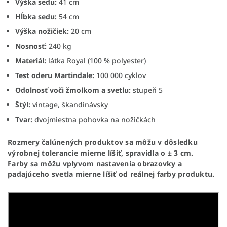
Výška sedu:
41 cm
Hĺbka sedu:
54 cm
Výška nožičiek:
20 cm
Nosnosť:
240 kg
Materiál:
látka Royal (100 % polyester)
Test oderu Martindale:
100 000 cyklov
Odolnosť voči žmolkom a svetlu:
stupeň 5
Štýl:
vintage, škandinávsky
Tvar:
dvojmiestna pohovka na nožičkách
Rozmery čalúnených produktov sa môžu v dôsledku
výrobnej tolerancie mierne líšiť, spravidla o ± 3 cm.
Farby sa môžu vplyvom nastavenia obrazovky a
padajúceho svetla mierne líšiť od reálnej farby produktu.