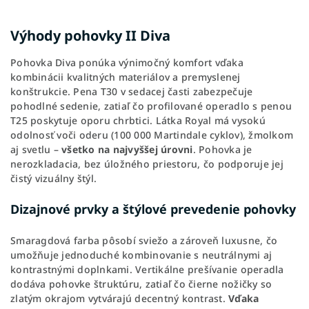
Výhody pohovky II Diva
Pohovka Diva ponúka výnimočný komfort vďaka
kombinácii kvalitných materiálov a premyslenej
konštrukcie. Pena T30 v sedacej časti zabezpečuje
pohodlné sedenie, zatiaľ čo profilované operadlo s penou
T25 poskytuje oporu chrbtici. Látka Royal má vysokú
odolnosť voči oderu (100 000 Martindale cyklov), žmolkom
aj svetlu –
všetko na najvyššej úrovni
. Pohovka je
nerozkladacia, bez úložného priestoru, čo podporuje jej
čistý vizuálny štýl.
Dizajnové prvky a štýlové prevedenie pohovky
Smaragdová farba pôsobí sviežo a zároveň luxusne, čo
umožňuje jednoduché kombinovanie s neutrálnymi aj
kontrastnými doplnkami. Vertikálne prešívanie operadla
dodáva pohovke štruktúru, zatiaľ čo čierne nožičky so
zlatým okrajom vytvárajú decentný kontrast.
Vďaka