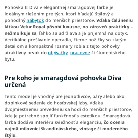
Pohovka II Diva v elegantnej smaragdovej farbe je
ideálnym riešením pre tých, ktorí hľadajú štýlový a
pohodlný
nábytok
do menších priestorov.
Vďaka čalúneniu
látkou Velur Royal pôsobí luxusne, no zároveň prakticky –
nežmolkuje sa,
ľahko sa udržiava a je príjemná na dotyk.
Vertikálne prešívanie operadla, čierne nožičky so zlatým
detailom a kompaktné rozmery robia z tejto pohovky
atraktívny prvok do
obývačky
,
pracovne
či študentského
bytu.
Pre koho je smaragdová pohovka Diva
určená
Tento model je vhodný pre jednotlivcov, páry alebo ako
doplnkové sedenie do hosťovskej izby. Vďaka
dvojmiestnemu prevedeniu sa hodí do menších priestorov,
kde je potrebné spojiť funkčnosť s estetikou. Smaragdová
farba dodáva interiéru sviežnosť a eleganciu,
čo ocenia
najmä milovníci škandinávskeho, vintage či moderného
štýlu.