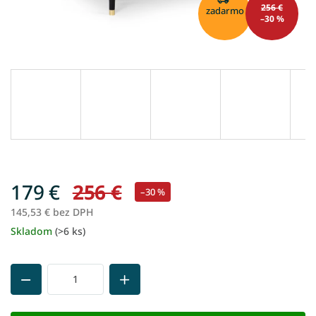
256 €
zadarmo
–30 %
179 €
256 €
–30 %
145,53 € bez DPH
Skladom
(>6 ks)
Jednotková
cena: