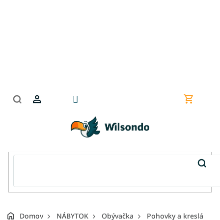
Prejsť
na
obsah
Nákupn
košík
Domov
NÁBYTOK
Obývačka
Pohovky a kreslá