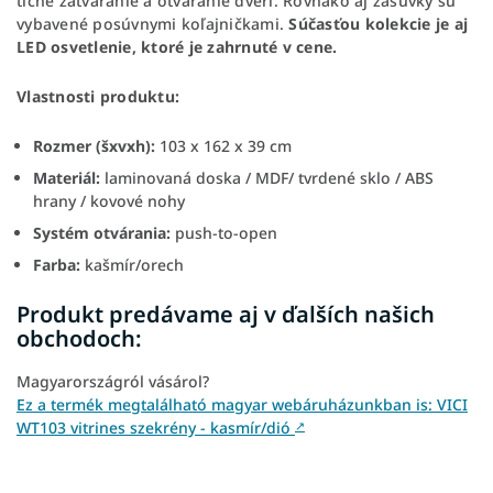
tiché zatváranie a otváranie dverí. Rovnako aj zásuvky sú
vybavené posúvnymi koľajničkami.
Súčasťou kolekcie je aj
LED osvetlenie, ktoré je zahrnuté v cene.
Vlastnosti produktu:
Rozmer (šxvxh):
103 x 162 x 39 cm
Materiál:
laminovaná doska / MDF/ tvrdené sklo / ABS
hrany / kovové nohy
Systém otvárania:
push-to-open
Farba:
kašmír/orech
Produkt predávame aj v ďalších našich
obchodoch:
Magyarországról vásárol?
Ez a termék megtalálható magyar webáruházunkban is: VICI
WT103 vitrines szekrény - kasmír/dió
↗