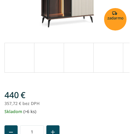
zadarmo
440 €
357,72 € bez DPH
Skladom
(>6 ks)
Jednotková
cena: