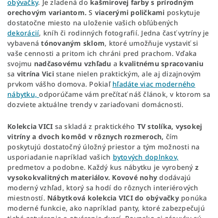
obývačky
. Je zladená do
kašmirovej
farby
s prírodným
orechovým variantom.
S
viacerými
poličkami
poskytuje
dostatočne miesto na uloženie vašich obľúbených
dekorácií
, kníh či rodinných fotografií. Jedna časť vytríny je
vybavená
tónovaným
sklom
, ktoré umožňuje vystaviť si
vaše cennosti a pritom ich chráni pred prachom. Vďaka
svojmu
nadčasovému
vzhľadu
a
kvalitnému
spracovaniu
sa
vitrína
Vici
stane nielen praktickým, ale aj dizajnovým
prvkom vášho domova. Pokiaľ
hľadáte viac moderného
nábytku,
odporúčame vám prečítať náš článok, v ktorom sa
dozviete aktuálne trendy v zariaďovani domácnosti.
Kolekcia
VICI
sa skladá z praktického
TV stolíka, vysokej
vitríny a dvoch komôd v rôznych rozmeroch,
čím
poskytujú dostatočný úložný priestor a tým možnosti na
usporiadanie napríklad vašich
bytových doplnkov,
predmetov a podobne. Každý kus nábytku je vyrobený
z
vysokokvalitných materiálov.
Kovové nohy
dodávajú
moderný vzhľad, ktorý sa hodí do rôznych interiérových
miestností.
Nábytková
kolekcia
VICI
do obývačky
ponúka
moderné funkcie, ako napríklad panty, ktoré zabezpečujú