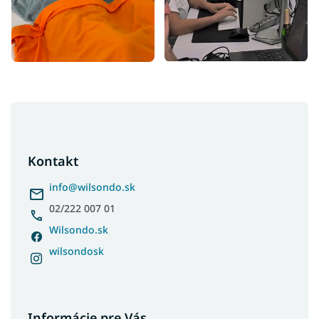
Z
á
p
ä
Kontakt
t
i
info
@
wilsondo.sk
e
02/222 007 01
Wilsondo.sk
wilsondosk
Informácie pre Vás