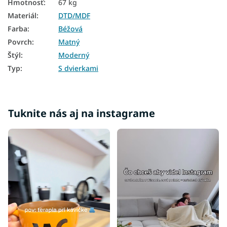
Hmotnosť
:
67 kg
Materiál
:
DTD/MDF
Farba
:
Béžová
Povrch
:
Matný
Štýl
:
Moderný
Typ
:
S dvierkami
Tuknite nás aj na instagrame