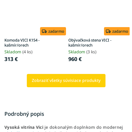
zadarmo
zadarmo
Komoda VICI K154 -
Obývačková stena VICI -
kašmír/orech
kašmír/orech
Skladom
(4 ks)
Skladom
(3 ks)
313 €
960 €
Zobraziť všetky súvisiace produkty
Podrobný popis
Vysoká vitrína Vici
je dokonalým doplnkom do modernej