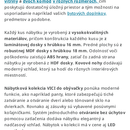
vitríny
a
dvoch komôd
v rôznych rozmeroch,
čím
poskytujú dostatočný úložný priestor a tým možnosti na
usporiadanie napríklad vašich
bytových doplnkov,
predmetov a podobne.
Každý kus nábytku je vyrobený
z vysokokvalitných
materiálov,
pričom konštrukcia každého kusu je
z
laminátovej dosky s hrúbkou 16 mm.
Predné plochy sú
z
robustnej MDF dosky s hrúbkou 18 mm.
Odolnosť voči
poškodeniu zaisťujú
ABS hrany,
zatiaľ čo zadná strana
nábytku je vyrobená z
HDF dosky
.
Kovové nohy
dodávajú
moderný vzhľad, ktorý sa hodí do rôznych interiérových
miestností.
Nábytková
kolekcia
VICI
do obývačky
ponúka moderné
funkcie, ako napríklad panty, ktoré zabezpečujú tiché
zatváranie a otváranie dverí alebo tónované sklo na
dvierkach. Rovnako aj zásuvky sú vybavené posúvnymi
koľajničkami. Systém jednoduchého
otváranie bez úchytov
pomocou zatlačenia dodáva nábytku elegantný a
nadčasový vzhľad. Nábytok v kolekcii má v cene aj
LED