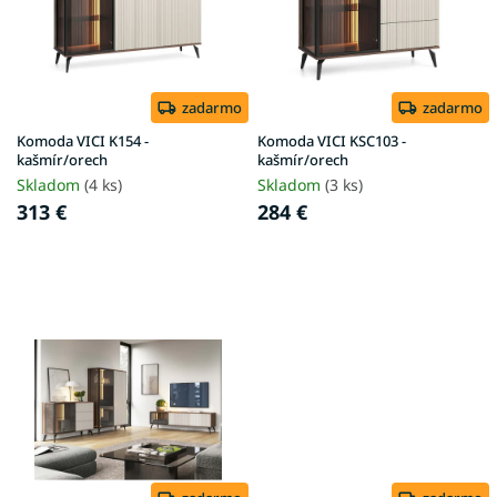
s
t
p
o
r
v
o
d
zadarmo
zadarmo
u
Komoda VICI K154 -
Komoda VICI KSC103 -
k
kašmír/orech
kašmír/orech
t
Skladom
(4 ks)
Skladom
(3 ks)
o
313 €
284 €
v