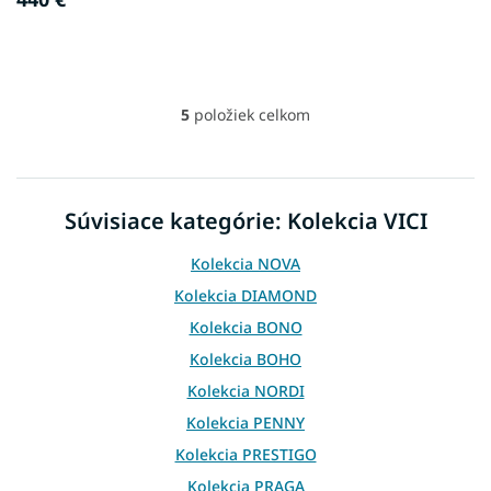
5
položiek celkom
O
v
l
á
d
Súvisiace kategórie: Kolekcia VICI
a
c
Kolekcia NOVA
i
e
Kolekcia DIAMOND
p
Kolekcia BONO
r
v
Kolekcia BOHO
k
Kolekcia NORDI
y
v
Kolekcia PENNY
ý
p
Kolekcia PRESTIGO
i
Kolekcia PRAGA