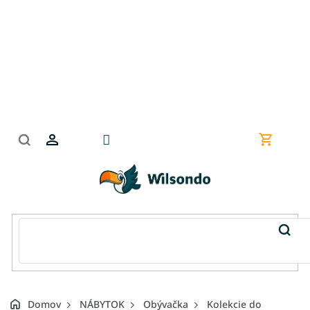
Prejsť
na
obsah
Nákupn
košík
Domov
NÁBYTOK
Obývačka
Kolekcie do