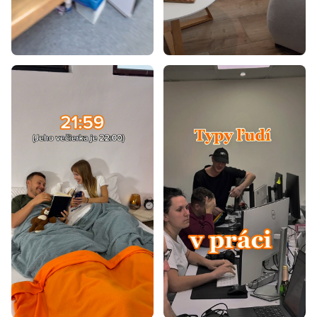
Kolekcia MOSSA
Kolekcia ZOVA
Kolekcia LINEA
Kolekcia JAPANDI
Kolekcia WRAP
Kolekcia COLOR
Kolekcia FOREST
Kolekcia ZANTE
Kolekcia NOMAD
Kolekcia OSAKA
Kolekcia SERENA
Kolekcia ARIS
Kolekcia RUMBA
Kolekcia HELION
Kolekcia ALBION
Kolekcia LIMU