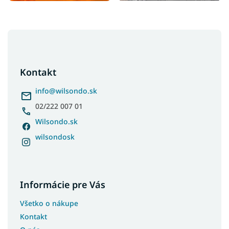
Kolekcia MUTI
Kolekcia TAVO
Z
Kolekcia VERIS
á
p
Kolekcia BORI
ä
Kontakt
Kolekcia OVALIO
t
Kolekcia TIRAMISU
i
info
@
wilsondo.sk
e
Kolekcia LONDIA
02/222 007 01
Kolekcia NABU
Wilsondo.sk
Kolekcia LINK
wilsondosk
Kolekcia AMARO
Kolekcia GROVIA
Kolekcia SEMIRA
Informácie pre Vás
Kolekcia DUNEA
Všetko o nákupe
Kolekcia HIRO
Kontakt
Kolekcia ADEMO