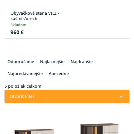
Obývačková stena VICI -
kašmír/orech
Skladom
960 €
R
a
Odporúčame
Najlacnejšie
Najdrahšie
d
e
Najpredávanejšie
Abecedne
n
i
5
položiek celkom
e
Otvoriť filter
p
r
V
o
ý
d
p
u
i
k