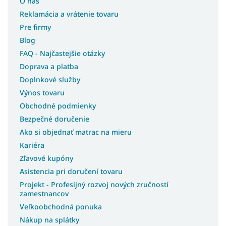
O nás
Kolekcia VOCO
Reklamácia a vrátenie tovaru
Kolekcia MARLY
Pre firmy
Kolekcia YASUMI
Blog
Kolekcia CARMEN
FAQ - Najčastejšie otázky
Kolekcia LOMO
Doprava a platba
Doplnkové služby
Kolekcia POSITANO
Výnos tovaru
Kolekcia SANDRIO
Obchodné podmienky
Kolekcia ORVELLA
Bezpečné doručenie
Kolekcia SOFINA
Ako si objednať matrac na mieru
Kariéra
Zľavové kupóny
Asistencia pri doručení tovaru
Projekt - Profesijný rozvoj nových zručností
zamestnancov
Veľkoobchodná ponuka
Nákup na splátky