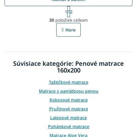
S
1
2
t
O
r
30
položiek celkom
v
á
l
n
Hore
á
k
o
d
v
a
a
c
n
i
i
Súvisiace kategórie: Penové matrace
e
e
p
160x200
r
v
Taštičkové matrace
k
Matrace s pamäťovou penou
y
v
Kokosové matrace
ý
Pružinové matrace
p
i
Latexové matrace
s
Pohánkové matrace
u
Matrace Aloe Vera