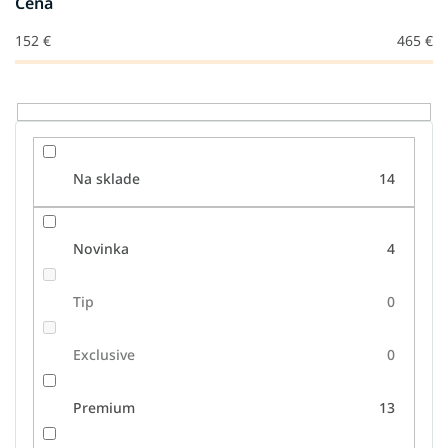
Cena
d
u
152
€
465
€
k
t
o
v
Na sklade
14
Novinka
4
Tip
0
Exclusive
0
Premium
13