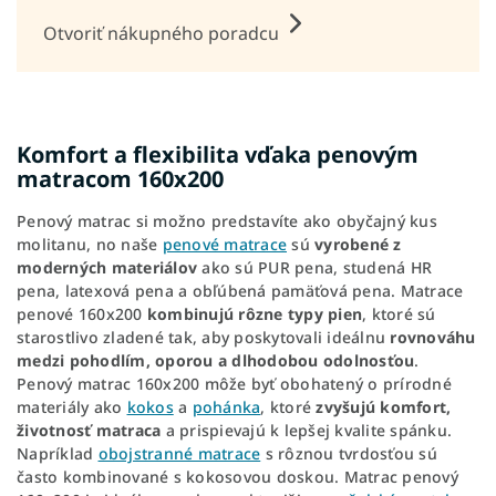
Otvoriť nákupného poradcu
Komfort a flexibilita vďaka penovým
matracom 160x200
Penový matrac si možno predstavíte ako obyčajný kus
molitanu, no naše
penové matrace
sú
vyrobené z
moderných materiálov
ako sú PUR pena, studená HR
pena, latexová pena a obľúbená pamäťová pena. Matrace
penové 160x200
kombinujú rôzne typy pien
, ktoré sú
starostlivo zladené tak, aby poskytovali ideálnu
rovnováhu
medzi pohodlím, oporou a dlhodobou odolnosťou
.
Penový matrac 160x200 môže byť obohatený o prírodné
materiály ako
kokos
a
pohánka
, ktoré
zvyšujú komfort,
životnosť matraca
a prispievajú k lepšej kvalite spánku.
Napríklad
obojstranné matrace
s rôznou tvrdosťou sú
často kombinované s kokosovou doskou. Matrac penový