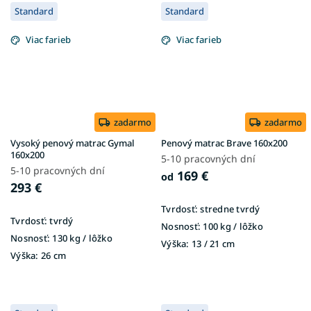
Standard
Standard
Viac farieb
Viac farieb
zadarmo
zadarmo
Vysoký penový matrac Gymal
Penový matrac Brave 160x200
160x200
5-10 pracovných dní
5-10 pracovných dní
169 €
od
293 €
Tvrdosť:
stredne tvrdý
Tvrdosť:
tvrdý
Nosnosť:
100 kg / lôžko
Nosnosť:
130 kg / lôžko
Výška:
13 / 21 cm
Výška:
26 cm