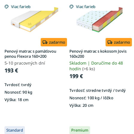
p
Viac farieb
Viac farieb
i
s
p
r
o
d
zadarmo
zadarmo
u
Penový matrac s pamäťovou
Penový matrac s kokosom Jovis
k
penou Flexora 160×200
160x200
t
5-10 pracovných dní
Skladom | Doručíme do 48
o
hodín
(>6 ks)
193 €
v
199 €
Tvrdosť:
tvrdý
Tvrdosť:
stredne tvrdý / tvrdý
Nosnosť:
90 kg
Nosnosť:
100 kg / lôžko
Výška:
18 cm
Výška:
20 cm
Standard
Premium