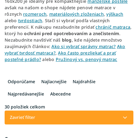
160x200 je ideálny pre kompaktnejšie
manželské postele
avšak na našom e-shope nájdete penové matrace v
rôznych
rozmeroch
,
materiálových zloženiach
,
výškach
alebo
tvrdostiach
. Stačí si vybrať podľa vlastných
preferencií. K nákupu nezabudnite pridať
chránič matraca
,
ktorý ho
ochráni pred opotrebovaním a znečistením
.
Nezabudnite navštíviť náš
blog
, kde nájdete množstvo
zaujímavých článkov:
Ako si vybrať správny matrac?
Ako
vybrať tvrdosť matraca?
,
Ako často prezliekať a prať
posteľné prádlo?
alebo
Pružinový vs. penový matrac
R
a
Odporúčame
Najlacnejšie
Najdrahšie
d
e
Najpredávanejšie
Abecedne
n
i
30
položiek celkom
e
Zavrieť filter
p
r
o