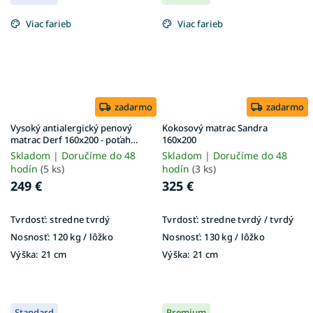
Viac farieb
Viac farieb
zadarmo
zadarmo
Vysoký antialergický penový
Kokosový matrac Sandra
matrac Derf 160x200 - poťah
160x200
Aloe Vera
Skladom | Doručíme do 48
Skladom | Doručíme do 48
hodín
(5 ks)
hodín
(3 ks)
249 €
325 €
Tvrdosť:
stredne tvrdý
Tvrdosť:
stredne tvrdý / tvrdý
Nosnosť:
120 kg / lôžko
Nosnosť:
130 kg / lôžko
Výška:
21 cm
Výška:
21 cm
Standard
Premium