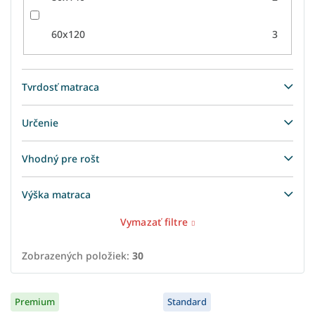
60x120
3
Tvrdosť matraca
Určenie
Vhodný pre rošt
Výška matraca
Vymazať filtre
Zobrazených položiek:
30
V
Premium
Standard
ý