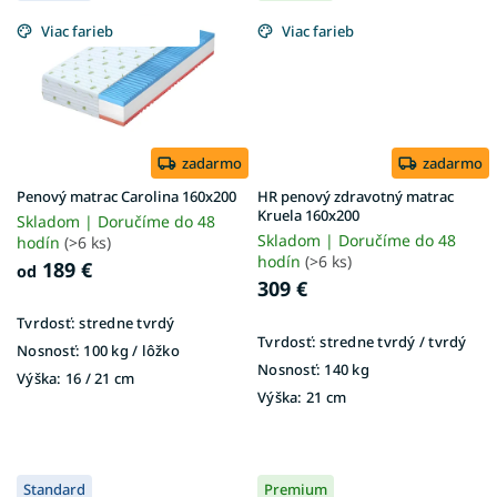
Viac farieb
Viac farieb
zadarmo
zadarmo
Penový matrac Carolina 160x200
HR penový zdravotný matrac
Kruela 160x200
Skladom | Doručíme do 48
Skladom | Doručíme do 48
hodín
(>6 ks)
hodín
(>6 ks)
189 €
od
309 €
Tvrdosť:
stredne tvrdý
Tvrdosť:
stredne tvrdý / tvrdý
Nosnosť:
100 kg / lôžko
Nosnosť:
140 kg
Výška:
16 / 21 cm
Výška:
21 cm
Standard
Premium