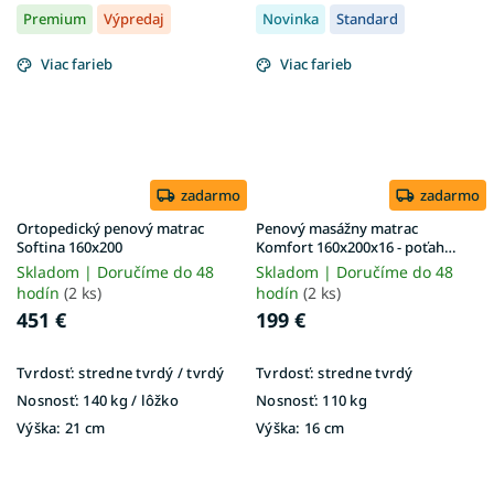
Premium
Výpredaj
Novinka
Standard
Viac farieb
Viac farieb
zadarmo
zadarmo
Ortopedický penový matrac
Penový masážny matrac
Softina 160x200
Komfort 160x200x16 - poťah
Matrix
Skladom | Doručíme do 48
Skladom | Doručíme do 48
hodín
(2 ks)
hodín
(2 ks)
451 €
199 €
Tvrdosť:
stredne tvrdý / tvrdý
Tvrdosť:
stredne tvrdý
Nosnosť:
140 kg / lôžko
Nosnosť:
110 kg
Výška:
21 cm
Výška:
16 cm