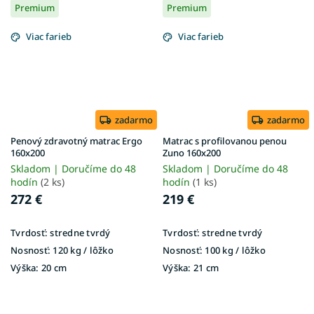
Premium
Premium
Viac farieb
Viac farieb
zadarmo
zadarmo
Penový zdravotný matrac Ergo
Matrac s profilovanou penou
160x200
Zuno 160x200
Skladom | Doručíme do 48
Skladom | Doručíme do 48
hodín
(2 ks)
hodín
(1 ks)
272 €
219 €
Tvrdosť:
stredne tvrdý
Tvrdosť:
stredne tvrdý
Nosnosť:
120 kg / lôžko
Nosnosť:
100 kg / lôžko
Výška:
20 cm
Výška:
21 cm