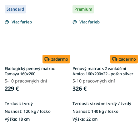
Standard
Premium
Viac farieb
Viac farieb
zadarmo
zadarmo
Ekologický penový matrac
Penový matrac s 2 vankúšmi
Tamaya 160x200
Amico 160x200x22 - poťah silver
5-10 pracovných dní
5-10 pracovných dní
229 €
326 €
Tvrdosť:
tvrdý
Tvrdosť:
stredne tvrdý / tvrdý
Nosnosť:
120 kg / lôžko
Nosnosť:
140 kg / lôžko
Výška:
18 cm
Výška:
22 cm