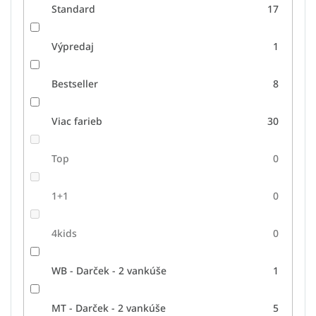
Standard
17
Výpredaj
1
Bestseller
8
Viac farieb
30
Top
0
1+1
0
4kids
0
WB - Darček - 2 vankúše
1
MT - Darček - 2 vankúše
5