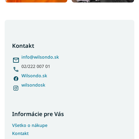
Z
á
p
ä
Kontakt
t
i
info
@
wilsondo.sk
e
02/222 007 01
Wilsondo.sk
wilsondosk
Informácie pre Vás
Všetko o nákupe
Kontakt