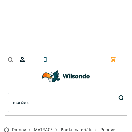
Prejsť
na
obsah
Nákupn
košík
Domov
MATRACE
Podľa materiálu
Penové