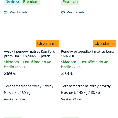
Novinka
Premium
Premium
Viac farieb
Viac farieb
zadarmo
zadarmo
Vysoký penový matrac Komfort
Penový ortopedický matrac Luna
premium 160x200x25 - poťah
160x200
Exclusive Premium
Skladom | Doručíme do 48
Skladom | Doručíme do 48
hodín
(>6 ks)
hodín
(2 ks)
269 €
373 €
Tvrdosť:
stredne tvrdý / tvrdý
Tvrdosť:
stredne tvrdý / tvrdý
Nosnosť:
130 kg
Nosnosť:
140 kg / lôžko
Výška:
25 cm
Výška:
24 cm