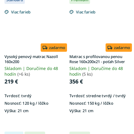
Viac farieb
Viac farieb
zadarmo
zadarmo
Vysoký penový matrac Nazoll
Matrac s profilovanou penou
160x200
Rose 160x200x21 - poťah Silver
Skladom | Doručíme do 48
Skladom | Doručíme do 48
hodín
(>6 ks)
hodín
(5 ks)
219 €
356 €
Tvrdosť:
tvrdý
Tvrdosť:
stredne tvrdý / tvrdý
Nosnosť:
120 kg / lôžko
Nosnosť:
150 kg / lôžko
Výška:
21 cm
Výška:
21 cm