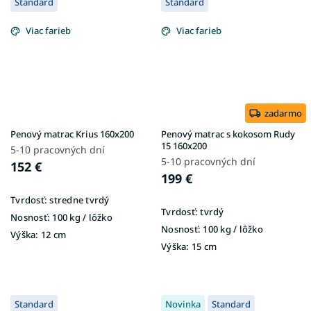
Standard
Standard
Viac farieb
Viac farieb
zadarmo
Penový matrac Krius 160x200
Penový matrac s kokosom Rudy
15 160x200
5-10 pracovných dní
5-10 pracovných dní
152 €
199 €
Tvrdosť:
stredne tvrdý
Tvrdosť:
tvrdý
Nosnosť:
100 kg / lôžko
Nosnosť:
100 kg / lôžko
Výška:
12 cm
Výška:
15 cm
Standard
Novinka
Standard