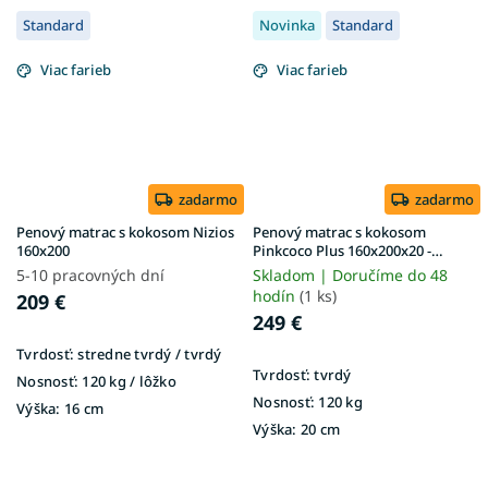
Standard
Novinka
Standard
Viac farieb
Viac farieb
zadarmo
zadarmo
Penový matrac s kokosom Nizios
Penový matrac s kokosom
160x200
Pinkcoco Plus 160x200x20 -
poťah Aloe Vera
5-10 pracovných dní
Skladom | Doručíme do 48
hodín
(1 ks)
209 €
249 €
Tvrdosť:
stredne tvrdý / tvrdý
Tvrdosť:
tvrdý
Nosnosť:
120 kg / lôžko
Nosnosť:
120 kg
Výška:
16 cm
Výška:
20 cm