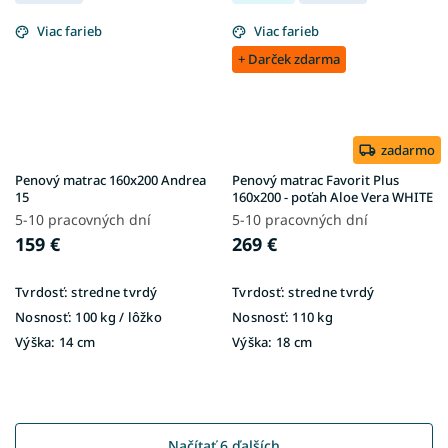
Viac farieb
Viac farieb
+ Darček zdarma
zadarmo
Penový matrac 160x200 Andrea
Penový matrac Favorit Plus
15
160x200 - poťah Aloe Vera WHITE
5-10 pracovných dní
5-10 pracovných dní
159 €
269 €
Tvrdosť:
stredne tvrdý
Tvrdosť:
stredne tvrdý
Nosnosť:
100 kg / lôžko
Nosnosť:
110 kg
Výška:
14 cm
Výška:
18 cm
Načítať 6 ďalších