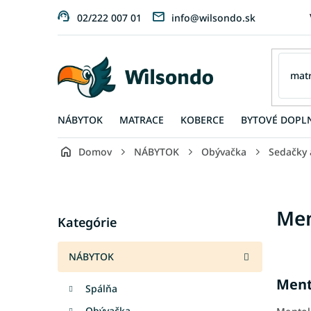
Prejsť
02/222 007 01
info@wilsondo.sk
na
obsah
NÁBYTOK
MATRACE
KOBERCE
BYTOVÉ DOPL
Domov
NÁBYTOK
Obývačka
Sedačky 
B
o
č
Preskočiť
Men
n
Kategórie
kategórie
ý
p
NÁBYTOK
a
n
Ment
Spálňa
e
l
Obývačka