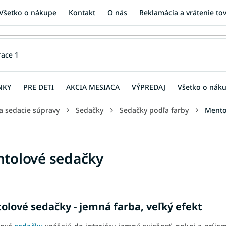
Všetko o nákupe
Kontakt
O nás
Reklamácia a vrátenie to
NKY
PRE DETI
AKCIA MESIACA
VÝPREDAJ
Všetko o nák
a sedacie súpravy
Sedačky
Sedačky podľa farby
Mento
tolové sedačky
olové sedačky - jemná farba, veľký efekt