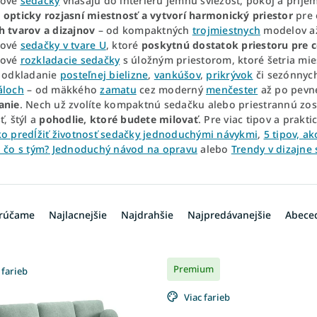
lové
sedačky
vnášajú do interiéru jemnú sviežosť, pokoj a príje
h
opticky rozjasní miestnosť a vytvorí harmonický priestor
pre 
h tvarov a dizajnov
– od kompaktných
trojmiestnych
modelov a
lové
sedačky v tvare U
, ktoré
poskytnú
dostatok priestoru pre c
lové
rozkladacie sedačky
s úložným priestorom, ktoré šetria mie
a odkladanie
posteľnej bielizne
,
vankúšov
,
prikrývok
či sezónnych
áloch
– od mäkkého
zamatu
cez moderný
menčester
až po pevn
anie
. Nech už zvolíte kompaktnú sedačku alebo priestrannú zo
ť, štýl a
pohodlie, ktoré budete milovať
. Pre viac tipov a prakt
o predĺžiť životnosť sedačky jednoduchými návykmi
,
5 tipov, a
a čo s tým? Jednoduchý návod na opravu
alebo
Trendy v dizajne 
rúčame
Najlacnejšie
Najdrahšie
Najpredávanejšie
Abece
Premium
 farieb
Viac farieb