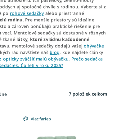
mnú atmosféru. Ich pastelový, zeleno-modrý
oddych aj spoločné chvíle s rodinou. Vyberte si
z
ž po
rohové sedačky
alebo priestranné
elú rodinu
. Pre menšie priestory sú ideálne
sto a zároveň ponúkajú praktické riešenie pre
 vecí. Mentolové sedačky sú dostupné v rôznych
é tkané
látky, ktoré
zvládnu každodenné
stavu, mentolové sedačky dodajú vašej
obývačke
ických rád navštívte náš
blog
, kde nájdete články
ko opticky zväčšiť malú obývačku
,
Prečo sedačka
sedačiek. Čo letí v roku 2025?
7
položiek celkom
dne
Viac farieb