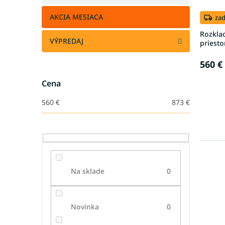
AKCIA MESIACA
za
Rozkla
VÝPREDAJ
priest
560 €
Cena
560
€
873
€
Na sklade
0
Novinka
0