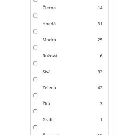
Čierna
14
Hnedá
31
Modrá
25
Ružová
6
Sivá
92
Zelená
42
Žltá
3
Grafit
1