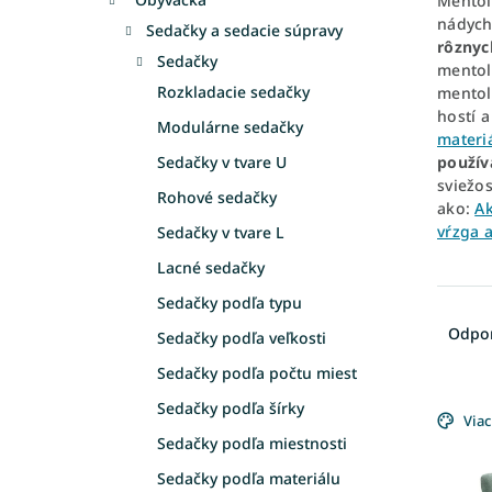
Mento
nádyc
Sedačky a sedacie súpravy
rôznyc
Sedačky
mento
Rozkladacie sedačky
mento
hostí 
Modulárne sedačky
materi
použív
Sedačky v tvare U
sviežos
Rohové sedačky
ako:
Ak
vŕzga 
Sedačky v tvare L
Lacné sedačky
R
Sedačky podľa typu
a
Odpo
Sedačky podľa veľkosti
d
Sedačky podľa počtu miest
e
V
n
Sedačky podľa šírky
ý
Viac
i
Sedačky podľa miestnosti
p
e
i
p
Sedačky podľa materiálu