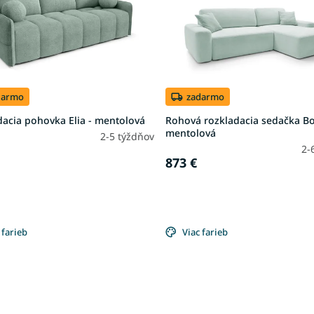
darmo
zadarmo
acia pohovka Elia - mentolová
Rohová rozkladacia sedačka Bo
mentolová
2-5 týždňov
2-
873 €
 farieb
Viac farieb