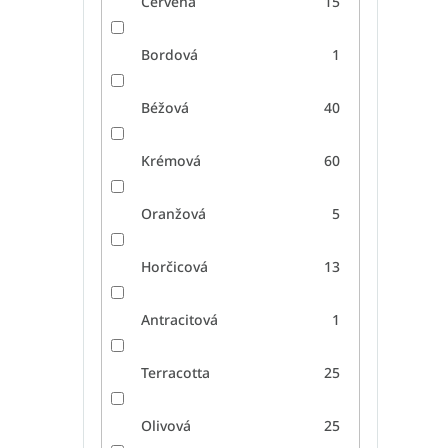
Červená
15
Bordová
1
Béžová
40
Krémová
60
Oranžová
5
Horčicová
13
Antracitová
1
Terracotta
25
Olivová
25