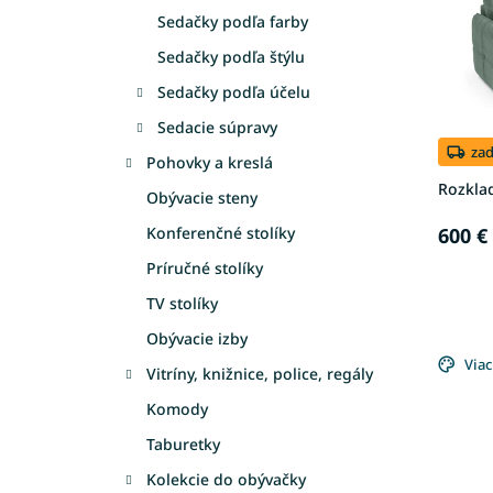
s
r
Sedačky podľa farby
p
o
r
d
Sedačky podľa štýlu
o
u
Sedačky podľa účelu
d
k
u
t
Sedacie súpravy
k
o
za
Pohovky a kreslá
t
v
Rozklad
o
Obývacie steny
v
600 €
Konferenčné stolíky
Príručné stolíky
TV stolíky
Obývacie izby
Viac
Vitríny, knižnice, police, regály
Komody
Taburetky
Kolekcie do obývačky