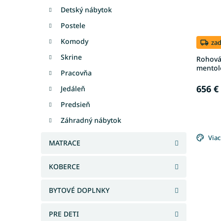
Detský nábytok
Postele
Komody
za
Skrine
Rohová
mentol
Pracovňa
656 €
Jedáleň
Predsieň
Záhradný nábytok
Viac
MATRACE
KOBERCE
BYTOVÉ DOPLNKY
PRE DETI