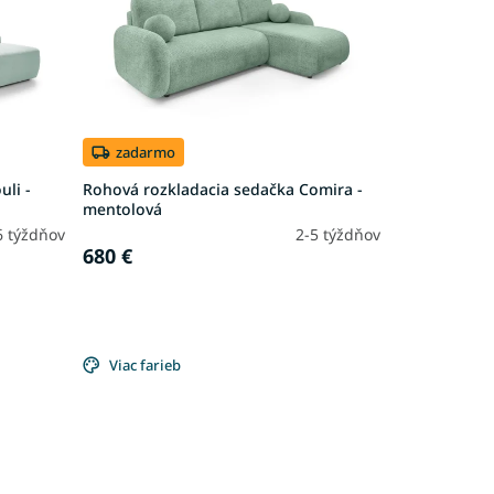
zadarmo
uli -
Rohová rozkladacia sedačka Comira -
mentolová
6 týždňov
2-5 týždňov
680 €
Viac farieb