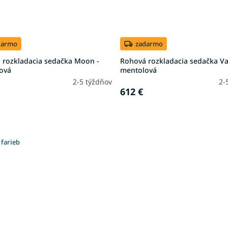
darmo
zadarmo
 rozkladacia sedačka Moon -
Rohová rozkladacia sedačka Va
ová
mentolová
2-5 týždňov
2-
612 €
 farieb