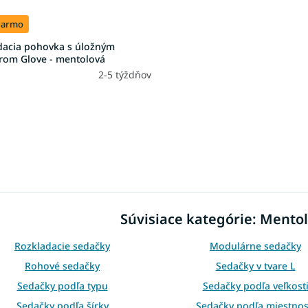
darmo
dacia pohovka s úložným
orom Glove - mentolová
2-5 týždňov
O
v
l
á
d
Súvisiace kategórie: Mento
a
c
i
Rozkladacie sedačky
Modulárne sedačky
e
Rohové sedačky
Sedačky v tvare L
p
r
Sedačky podľa typu
Sedačky podľa veľkost
v
Sedačky podľa šírky
Sedačky podľa miestnos