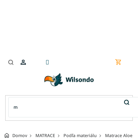
Prejsť
na
obsah
Nákupn
košík
Domov
MATRACE
Podľa materiálu
Matrace Aloe