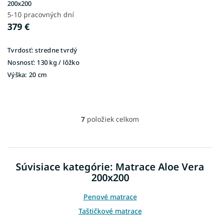
200x200
5-10 pracovných dní
379 €
Tvrdosť:
stredne tvrdý
Nosnosť:
130 kg / lôžko
Výška:
20 cm
7
položiek celkom
O
v
l
á
d
Súvisiace kategórie: Matrace Aloe Vera
a
200x200
c
i
e
Penové matrace
p
Taštičkové matrace
r