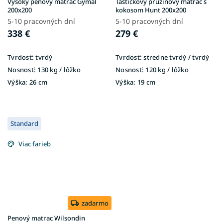
Vysoký penový matrac Gymal
Taštičkový pružinový matrac s
200x200
kokosom Hunt 200x200
5-10 pracovných dní
5-10 pracovných dní
338 €
279 €
Tvrdosť:
tvrdý
Tvrdosť:
stredne tvrdý / tvrdý
Nosnosť:
130 kg / lôžko
Nosnosť:
120 kg / lôžko
Výška:
26 cm
Výška:
19 cm
Standard
Viac farieb
zadarmo
Penový matrac Wilsondin