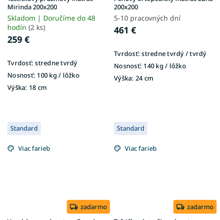
Mirinda 200x200
200x200
Skladom | Doručíme do 48
5-10 pracovných dní
hodín
(2 ks)
461 €
259 €
Tvrdosť:
stredne tvrdý / tvrdý
Tvrdosť:
stredne tvrdý
Nosnosť:
140 kg / lôžko
Nosnosť:
100 kg / lôžko
Výška:
24 cm
Výška:
18 cm
Standard
Standard
Viac farieb
Viac farieb
zadarmo
zadarmo