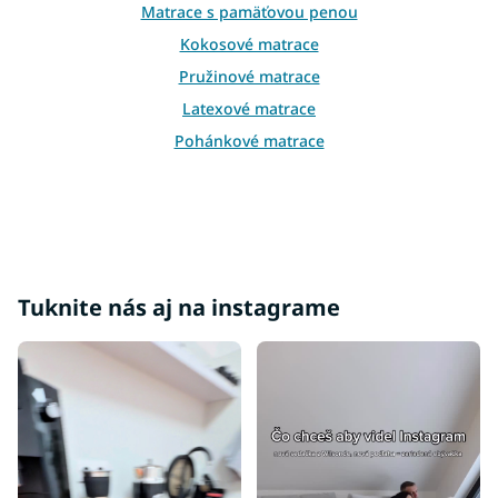
v
Matrace s pamäťovou penou
k
Kokosové matrace
y
v
Pružinové matrace
ý
Latexové matrace
p
i
Pohánkové matrace
s
u
Tuknite nás aj na instagrame