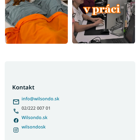
Z
á
p
ä
Kontakt
t
i
info
@
wilsondo.sk
e
02/222 007 01
Wilsondo.sk
wilsondosk