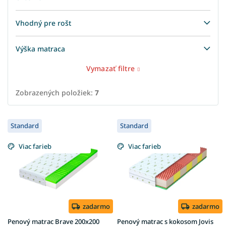
Vhodný pre rošt
Výška matraca
Vymazať filtre
Zobrazených položiek:
7
V
Standard
Standard
ý
p
Viac farieb
Viac farieb
i
s
p
r
o
d
zadarmo
zadarmo
u
Penový matrac Brave 200x200
Penový matrac s kokosom Jovis