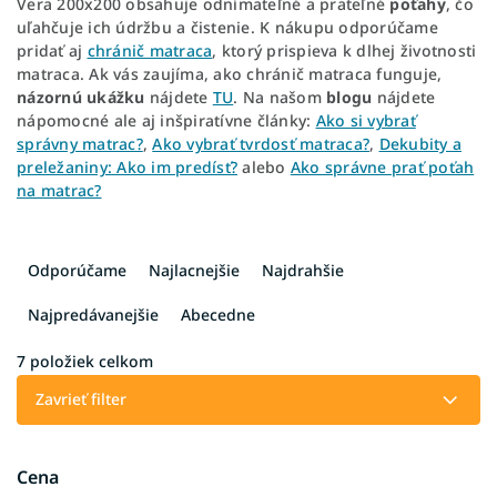
Vera 200x200 obsahuje odnímateľné a prateľné
poťahy
, čo
uľahčuje ich údržbu a čistenie. K nákupu odporúčame
pridať aj
chránič matraca
, ktorý prispieva k dlhej životnosti
matraca. Ak vás zaujíma, ako chránič matraca funguje,
názornú ukážku
nájdete
TU
. Na našom
blogu
nájdete
nápomocné ale aj inšpiratívne články:
Ako si vybrať
správny matrac?
,
Ako vybrať tvrdosť matraca?
,
Dekubity a
preležaniny: Ako im predísť?
alebo
Ako správne prať poťah
na matrac?
R
a
Odporúčame
Najlacnejšie
Najdrahšie
d
e
Najpredávanejšie
Abecedne
n
i
7
položiek celkom
e
Zavrieť filter
p
r
o
Cena
d