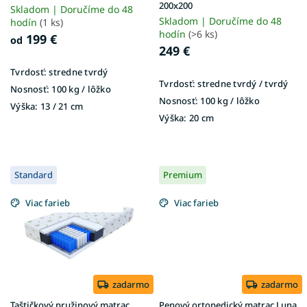
k
200x200
Skladom | Doručíme do 48
t
Skladom | Doručíme do 48
hodín
(1 ks)
o
hodín
(>6 ks)
199 €
od
v
249 €
Tvrdosť:
stredne tvrdý
Tvrdosť:
stredne tvrdý / tvrdý
Nosnosť:
100 kg / lôžko
Nosnosť:
100 kg / lôžko
Výška:
13 / 21 cm
Výška:
20 cm
Standard
Premium
Viac farieb
Viac farieb
zadarmo
zadarmo
Taštičkový pružinový matrac
Penový ortopedický matrac Luna