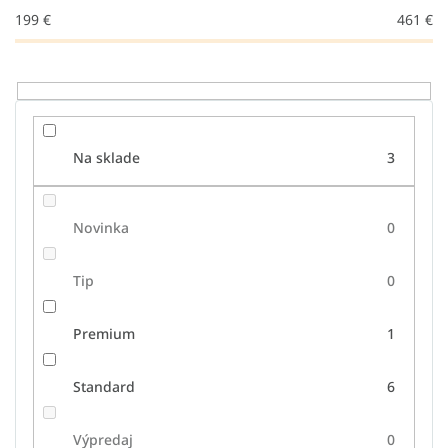
u
199
€
461
€
k
t
o
v
Na sklade
3
Novinka
0
Tip
0
Premium
1
Standard
6
Výpredaj
0