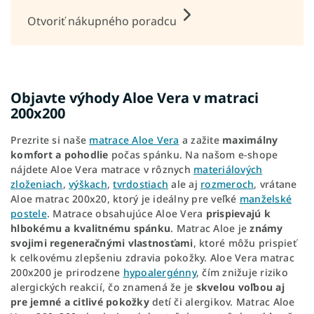
Otvoriť nákupného poradcu
Objavte výhody Aloe Vera v matraci
200x200
Prezrite si naše
matrace Aloe Vera
a zažite
maximálny
komfort a pohodlie
počas spánku. Na našom e-shope
nájdete Aloe Vera matrace v rôznych
materiálových
zloženiach
,
výškach
,
tvrdostiach
ale aj
rozmeroch
, vrátane
Aloe matrac 200x20, ktorý je ideálny pre veľké
manželské
postele
. Matrace obsahujúce Aloe Vera
prispievajú k
hlbokému a kvalitnému spánku
. Matrac Aloe je
známy
svojimi regeneračnými vlastnosťami
, ktoré môžu prispieť
k celkovému zlepšeniu zdravia pokožky. Aloe Vera matrac
200x200 je prirodzene
hypoalergénny
, čím znižuje riziko
alergických reakcií, čo znamená že je
skvelou voľbou aj
pre jemné a citlivé pokožky
detí či alergikov. Matrac Aloe