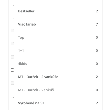
Bestseller
2
Viac farieb
7
Top
0
1+1
0
4kids
0
MT - Darček - 2 vankúše
2
MT - Darček - Vankúš
0
Vyrobené na SK
2