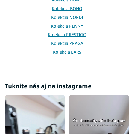
r
v
Kolekcia BOHO
k
Kolekcia NORDI
y
v
Kolekcia PENNY
ý
p
Kolekcia PRESTIGO
i
Kolekcia PRAGA
s
u
Kolekcia LARS
Kolekcia VASINA
Kolekcia ALVA
Kolekcia LAMELO
Tuknite nás aj na instagrame
Kolekcia SENTO
Kolekcia SKY
Kolekcia VERDE
Kolekcia HARMONY
Kolekcia NUBIA
Kolekcia GRANDE