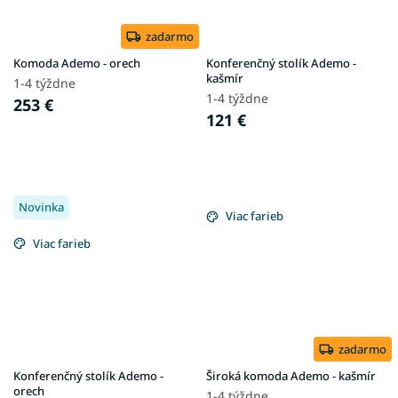
zadarmo
Komoda Ademo - orech
Konferenčný stolík Ademo -
kašmír
1-4 týždne
1-4 týždne
253 €
121 €
Novinka
Viac farieb
Viac farieb
zadarmo
Konferenčný stolík Ademo -
Široká komoda Ademo - kašmír
orech
1-4 týždne