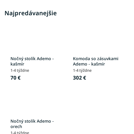
Najpredávanejšie
Nočný stolík Ademo -
Komoda so zásuvkami
kašmír
Ademo - kašmír
1-4 týždne
1-4 týždne
70 €
302 €
Nočný stolík Ademo -
orech
1-4 týždne