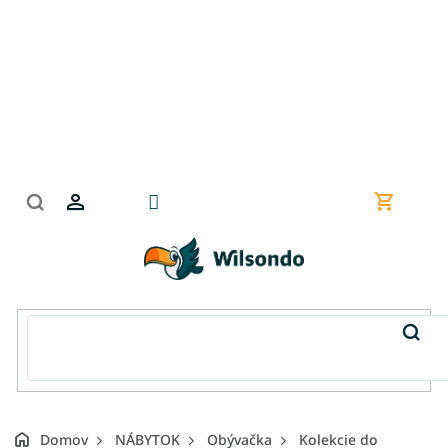
Prejsť
na
obsah
Nákupn
košík
Domov
NÁBYTOK
Obývačka
Kolekcie do