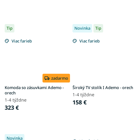
Tip
Novinka
Tip
Viac farieb
Viac farieb
zadarmo
Komoda so zásuvkami Ademo -
Široký TV stolík I Ademo - orech
orech
1-4 týždne
1-4 týždne
158 €
323 €
Novinka