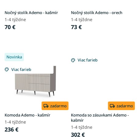
d
u
Nočný stolík Ademo - kašmír
Nočný stolík Ademo - orech
k
1-4 týždne
1-4 týždne
t
70 €
73 €
o
v
Novinka
Viac farieb
Viac farieb
zadarmo
zadarmo
Komoda Ademo - kašmír
Komoda so zásuvkami Ademo -
kašmír
1-4 týždne
1-4 týždne
236 €
302 €