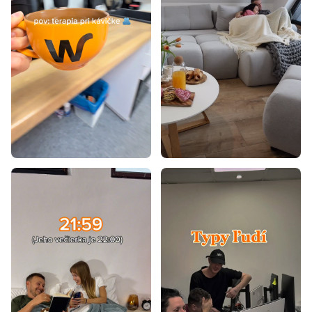
Kolekcia QUERTY
Kolekcia SENSO
Kolekcia PINELLI
Kolekcia LANTE
Kolekcia LEVEL
Kolekcia MOSSA
Kolekcia ZOVA
Kolekcia LINEA
Kolekcia JAPANDI
Kolekcia WRAP
Kolekcia COLOR
Kolekcia VICI
Kolekcia FOREST
Kolekcia ZANTE
Kolekcia NOMAD