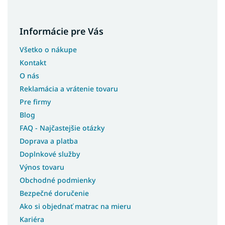
Kolekcia AMARO
Kolekcia GROVIA
Informácie pre Vás
Kolekcia SEMIRA
Všetko o nákupe
Kolekcia DUNEA
Kontakt
Kolekcia HIRO
O nás
Kolekcia VOCO
Reklamácia a vrátenie tovaru
Kolekcia MARLY
Pre firmy
Kolekcia YASUMI
Blog
Kolekcia CARMEN
FAQ - Najčastejšie otázky
Kolekcia LOMO
Doprava a platba
Doplnkové služby
Kolekcia POSITANO
Výnos tovaru
Kolekcia SANDRIO
Obchodné podmienky
Kolekcia ORVELLA
Bezpečné doručenie
Kolekcia SOFINA
Ako si objednať matrac na mieru
Kariéra