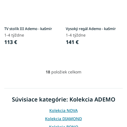
TV stolík III Ademo - kašmír
Vysoký regál Ademo - kašmír
1-4 týždne
1-4 týždne
113 €
141 €
18
položiek celkom
O
v
l
á
d
Súvisiace kategórie: Kolekcia ADEMO
a
c
Kolekcia NOVA
i
e
Kolekcia DIAMOND
p
Kolekcia BONO