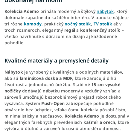
Kolekcia
Ademo
prináša moderný a štýlový
nábytok
, ktorý
dokonale zapadne do každého interiéru. V ponuke nájdete
tri rôzne
komody
, praktický
nočný
stolík
,
TV
stolík
až v
troch rozmeroch, elegantný
regál
a
konferenčný
stolík
–
všetko navrhnuté s dôrazom na dizajn aj každodenné
pohodlie.
Kvalitné materiály a premyslené detaily
Nábytok
je vyrobený z kvalitných a odolných materiálov,
ako sú
laminátová doska a MDF,
ktoré zaručujú dlhú
životnosť a jednoduchú údržbu. Stabilné
15 cm vysoké
nožičky
dodávajú nábytku moderný a vzdušný vzhľad a
zároveň umožňujú bezproblémový prejazd robotického
vysávača. Systém
Push-Open
zabezpečuje pohodlné
otváranie bez úchytiek, vďaka čomu kolekcia pôsobí čisto,
minimalisticky a nadčasovo.
Kolekcia
Ademo
je dostupná v
elegantných farebných prevedeniach
kašmír a orech,
ktoré
vytvárajú útulnú a zároveň luxusnú atmosféru domova.