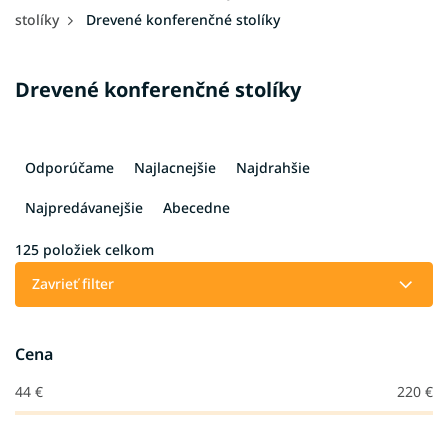
stolíky
Drevené konferenčné stolíky
Drevené konferenčné stolíky
R
a
Odporúčame
Najlacnejšie
Najdrahšie
d
e
Najpredávanejšie
Abecedne
n
i
125
položiek celkom
e
Zavrieť filter
p
r
o
Cena
d
u
44
€
220
€
k
t