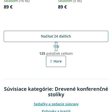
Skladom
(>6 ks)
Skladom
(5 ks)
89 €
89 €
Načítať 24 ďalších
S
1
6
t
O
r
125
položiek celkom
v
á
l
n
Hore
á
k
o
d
v
a
a
c
n
i
i
Súvisiace kategórie: Drevené konferenčné
e
e
p
stolíky
r
v
Sedačky a sedacie súpravy
k
Pohovky a kreslá