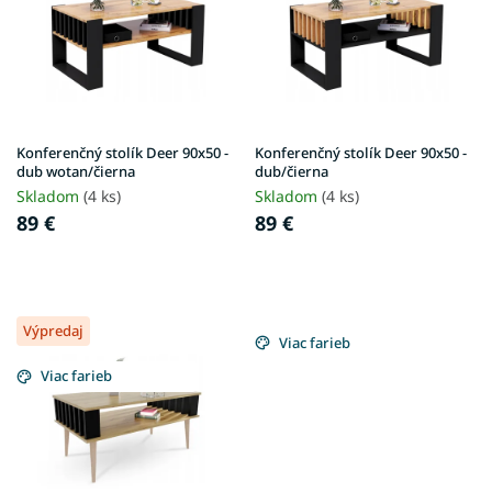
i
s
p
r
o
d
u
Konferenčný stolík Deer 90x50 -
Konferenčný stolík Deer 90x50 -
k
dub wotan/čierna
dub/čierna
t
Skladom
(4 ks)
Skladom
(4 ks)
o
89 €
89 €
v
Výpredaj
Viac farieb
Viac farieb