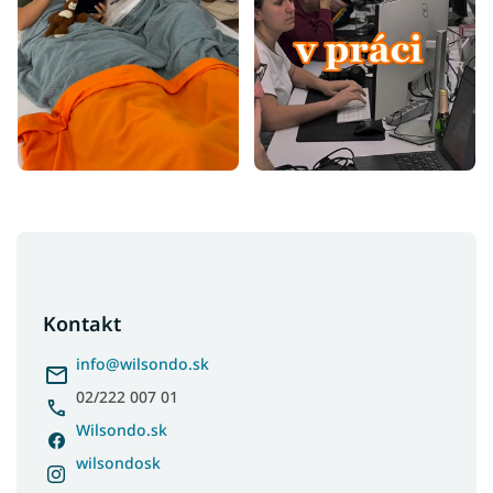
Z
á
p
ä
Kontakt
t
i
info
@
wilsondo.sk
e
02/222 007 01
Wilsondo.sk
wilsondosk