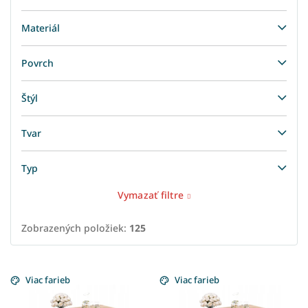
Materiál
Povrch
Štýl
Tvar
Typ
Vymazať filtre
Zobrazených položiek:
125
V
ý
Viac farieb
Viac farieb
p