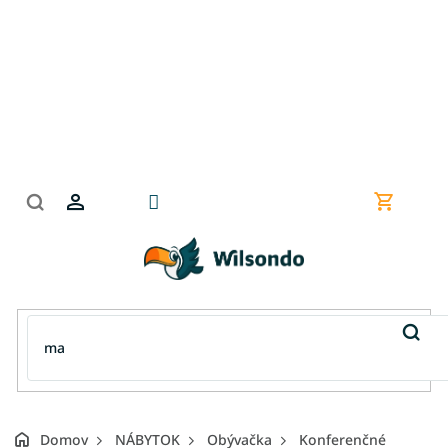
Prejsť
na
obsah
Nákupn
košík
Domov
NÁBYTOK
Obývačka
Konferenčné