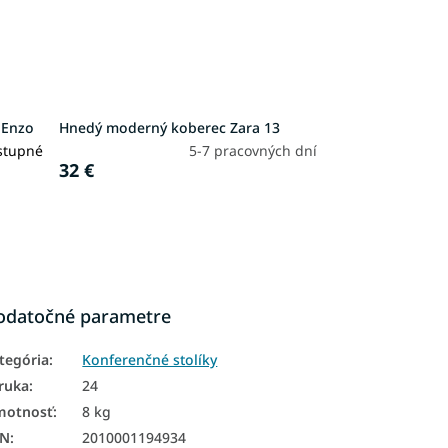
 Enzo
Hnedý moderný koberec Zara 13
stupné
5-7 pracovných dní
32 €
odatočné parametre
tegória
:
Konferenčné stolíky
ruka
:
24
motnosť
:
8 kg
AN
:
2010001194934