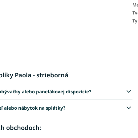
Ma
Tv
Ty
líky Paola - strieborná
 obývačky alebo panelákovej dispozície?
eľ alebo nábytok na splátky?
ch obchodoch: