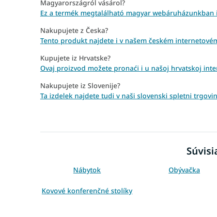
Magyarországról vásárol?
Ez a termék megtalálható magyar webáruházunkban i
Nakupujete z Česka?
Tento produkt najdete i v našem českém internetovém
Kupujete iz Hrvatske?
Ovaj proizvod možete pronaći i u našoj hrvatskoj inter
Nakupujete iz Slovenije?
Ta izdelek najdete tudi v naši slovenski spletni trgov
Súvisi
Nábytok
Obývačka
Kovové konferenčné stolíky