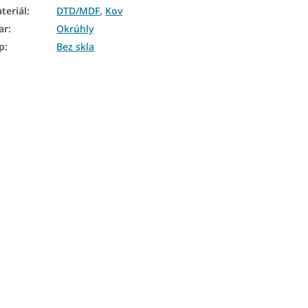
teriál
:
DTD/MDF
,
Kov
ar
:
Okrúhly
p
:
Bez skla