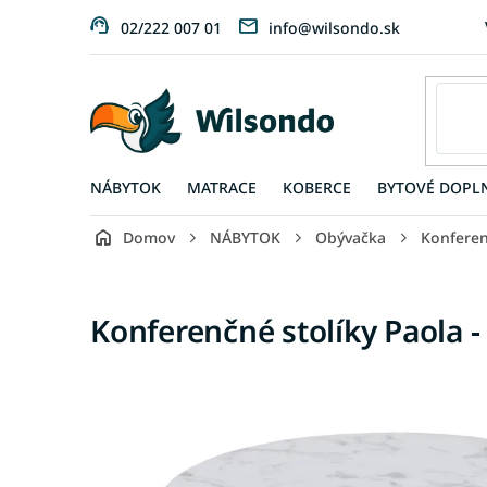
Prejsť
02/222 007 01
info@wilsondo.sk
na
obsah
NÁBYTOK
MATRACE
KOBERCE
BYTOVÉ DOPL
Domov
NÁBYTOK
Obývačka
Konferen
Konferenčné stolíky Paola -