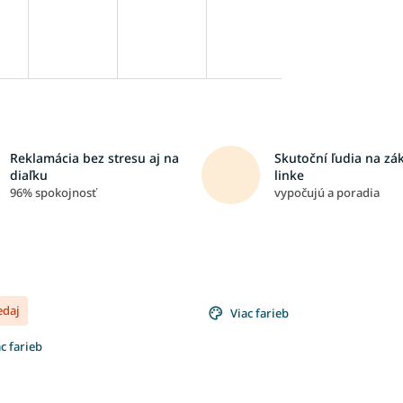
Reklamácia bez stresu aj na
Skutoční ľudia na zá
diaľku
linke
96% spokojnosť
vypočujú a poradia
edaj
Viac farieb
c farieb