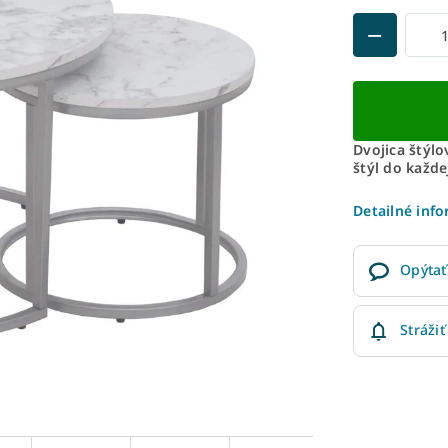
Dvojica štýlo
štýl do každ
Detailné inf
Opýtať
Strážiť