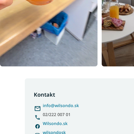
Z
á
p
Kontakt
ä
info
@
wilsondo.sk
t
i
02/222 007 01
e
Wilsondo.sk
wilsondosk