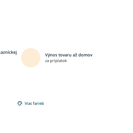
kazníckej
Výnos tovaru až domov
za príplatok
Viac farieb