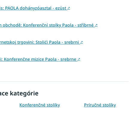
s: PAOLA dohányzóasztal - ezüst
↗
 obchodě: Konferenční stolky Paola - stříbrné
↗
netskoj trgovini: Stolići Paola - srebrni
↗
ini: Konferenčne mizice Paola - srebrne
↗
ace kategórie
Konferenčné stolíky
Príručné stolíky