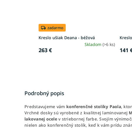
zadarmo
Kreslo ušiak Deana - béžová
Kreslo
Skladom
(>6 ks)
263 €
141 
Podrobný popis
Predstavujeme vám
konferenčné stolíky Paola
, kto
Vrchné dosky sú vyrobené z kvalitnej laminovanej
M
lakovanej ocele
v striebornej farbe. Svojím výnimo
nielen ako konferenčný stolík, keď k vám prídu znám