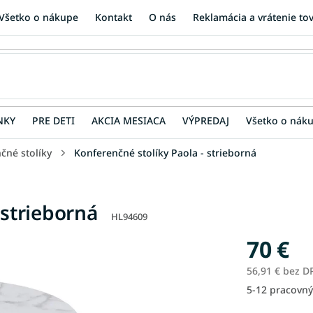
Všetko o nákupe
Kontakt
O nás
Reklamácia a vrátenie to
NKY
PRE DETI
AKCIA MESIACA
VÝPREDAJ
Všetko o nák
čné stolíky
Konferenčné stolíky Paola - strieborná
 strieborná
HL94609
70 €
56,91 € bez D
5-12 pracovný
Jednotková
cena: