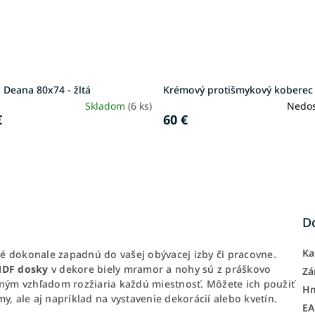
 Deana 80x74 - žltá
Krémový protišmykový koberec
Skladom
(6 ks)
Nedo
€
60 €
D
Ka
ré dokonale zapadnú do vašej obývacej izby či pracovne.
DF dosky
v dekore biely mramor a nohy sú z práškovo
Zá
čným vzhľadom rozžiaria každú miestnosť. Môžete ich použiť
H
y, ale aj napríklad na vystavenie dekorácií alebo kvetín.
E