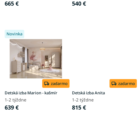
t
665 €
540 €
o
v
Novinka
zadarmo
zadarmo
Detská izba Marion - kašmír
Detská izba Anita
1-2 týždne
1-2 týždne
639 €
815 €