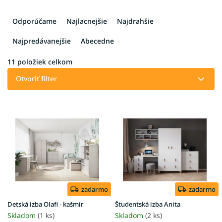
R
a
Odporúčame
Najlacnejšie
Najdrahšie
d
e
Najpredávanejšie
Abecedne
n
i
11
položiek celkom
e
Otvoriť filter
p
r
V
o
ý
d
p
u
i
k
s
t
p
o
r
v
o
d
zadarmo
zadarmo
u
Detská izba Olafi - kašmír
Študentská izba Anita
k
Skladom
(1 ks)
Skladom
(2 ks)