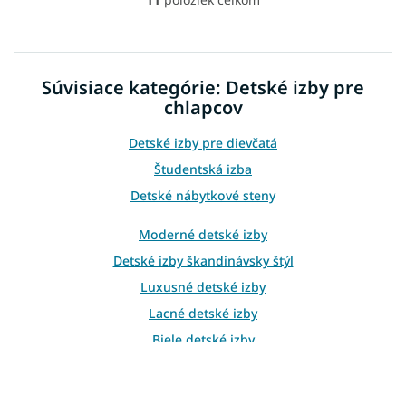
O
v
l
á
d
Súvisiace kategórie: Detské izby pre
a
chlapcov
c
i
e
Detské izby pre dievčatá
p
Študentská izba
r
v
Detské nábytkové steny
k
y
Moderné detské izby
v
Detské izby škandinávsky štýl
ý
p
Luxusné detské izby
i
Lacné detské izby
s
u
Biele detské izby
Detské izby farba dub