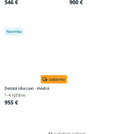
546 €
900 €
Novinka
zadarmo
Detská izba Lexi - modrá
1-4 týždne
955 €
11
položiek celkom