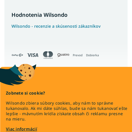
Hodnotenia Wilsondo
Wilsondo - recenzie a skúsenosti zákazníkov
Prevod
Dobierka
Copyright 2026
Wilsondo.sk
. Všetky práva vyhradené.
Zobnete si cookie?
Upraviť nastavenie cookies
Wilsondo zbiera súbory cookies, aby nám to správne
tukanovalo. Ak mi dáte súhlas, bude sa nám tukanovať ešte
lepšie - mávnutím krídla získate obsah či reklamu presne
na mieru.
Viac informácií
Vytvoril Shoptet Premium