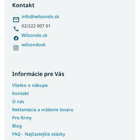
ä
Kontakt
t
i
info
@
wilsondo.sk
e
02/222 007 01
Wilsondo.sk
wilsondosk
Informácie pre Vás
Všetko o nákupe
Kontakt
O nás
Reklamácia a vrátenie tovaru
Pre firmy
Blog
FAQ - Najčastejšie otázky