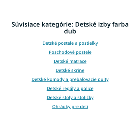
v
l
á
d
Súvisiace kategórie: Detské izby farba
a
dub
c
i
e
Detské postele a postieľky
p
Poschodové postele
r
v
Detské matrace
k
Detské skrine
y
v
Detské komody a prebaľovacie pulty
ý
Detské regály a police
p
i
Detské stoly a stoličky
s
Ohrádky pre deti
u
Kolekcie do detskej izby
Moderné detské izby
Detské izby škandinávsky štýl