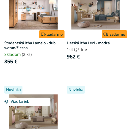
i
s
p
r
o
d
zadarmo
zadarmo
u
Študentská izba Lamelo - dub
Detská izba Lexi - modrá
k
wotan/čierna
1-4 týždne
t
Skladom
(2 ks)
962 €
o
855 €
v
Novinka
Novinka
Viac farieb