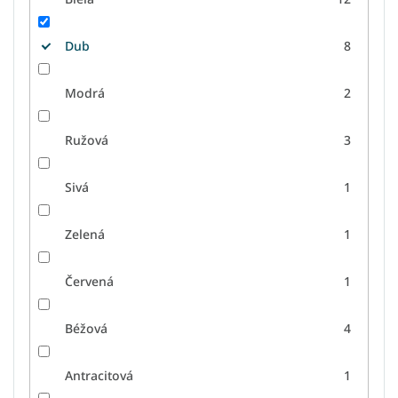
Dub
8
Modrá
2
Ružová
3
Sivá
1
Zelená
1
Červená
1
Béžová
4
Antracitová
1