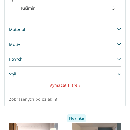
Kašmír
3
Materiál
Motív
Povrch
Štýl
Vymazať filtre
Zobrazených položiek:
8
V
Novinka
ý
p