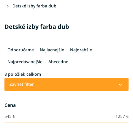
Detské izby farba dub
Detské izby farba dub
R
a
Odporúčame
Najlacnejšie
Najdrahšie
d
e
Najpredávanejšie
Abecedne
n
i
8
položiek celkom
e
Zavrieť filter
p
r
o
Cena
d
u
545
€
1257
€
k
t