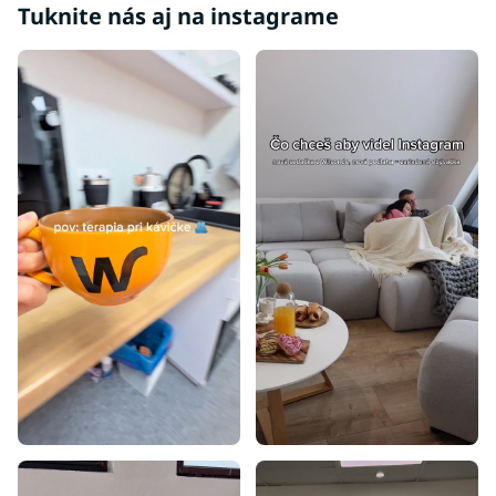
Tuknite nás aj na instagrame
Luxusné detské izby
Lacné detské izby
Biele detské izby