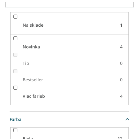
o
v
Na sklade
1
Novinka
4
Tip
0
Bestseller
0
Viac farieb
4
Farba
Biela
12