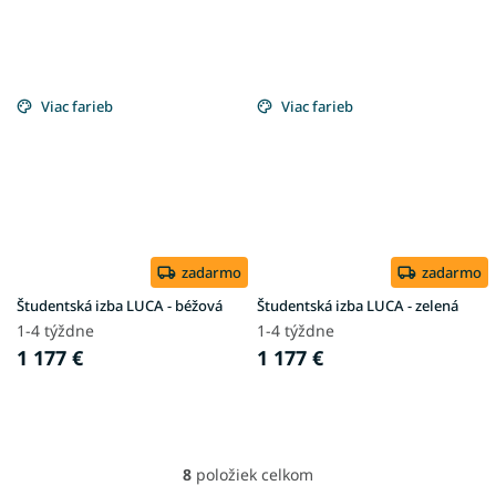
Viac farieb
Viac farieb
zadarmo
zadarmo
Študentská izba LUCA - béžová
Študentská izba LUCA - zelená
1-4 týždne
1-4 týždne
1 177 €
1 177 €
8
položiek celkom
O